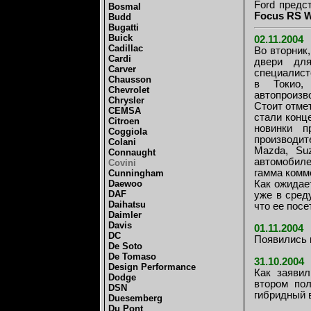
Ford предс
Bosmal
Focus RS 
Budd
Bugatti
Buick
02.11.2004
Cadillac
Во вторник,
Cardi
двери дл
Carver
специалист
Chausson
в Токио,
Chevrolet
автопроизв
Chrysler
Стоит отме
CEMSA
стали конц
Citroen
новинки п
Coggiola
производите
Colani
Mazda, Suz
Connaught
автомобил
Covini
гамма комм
Cunningham
Daewoo
Как ожидае
DAF
уже в сред
Daihatsu
что ее посе
Daimler
Davis
01.11.2004
DC
Появились 
De Soto
De Tomaso
31.10.2004
Design Performance
Как заявил
Dodge
втором пол
DSN
гибридный 
Duesemberg
Du Pont