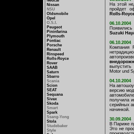
Nedcar
На этой не
Nissan
пройдет о
NSU
Oldsmobile
Rolls-Royc
Opel
O.S.I.
06.10.2004
Peugeot
Появились 
Pininfarina
Suzuki Hay
Plymouth
Pontiac
06.10.2004
Porsche
Компания 
Renault
нетрадици
Rinspeed
автопроиз
Rolls-Royce
внедорожн
Rover
выпустить 
SAAB
Motor und Sp
Saturn
Sbarro
04.10.2004
Scania
Scion
На автошоу
SEAT
версию мод
Sequana
автомобиле
Sivax
получила 
Skoda
серийных а
Smart
начинкой.
Spark
Ssang-Yong
30.09.2004
Stola
В Париже п
Studebaker
Это не про
Style
производст