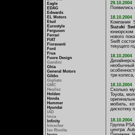
29.10.2004
Eagle
Появились 
EDAG
Edwards
EL Motors
18.10.2004
Etud
Компания 
Eurostyle
Suzuki Swi
Ferguson
юниорском 
Ferrari
нового пок
FIAT
Swift сост
Fioravanti
текущего го
Ford
Frua
18.10.2004
Fuore Design
Дизайнерс
Gandini
необычный 
Ghia
особенност
General Motors
три колеса,
Gibbs
Gigliato
18.10.2004
GMC
Heuliez
Сколько му
Holden
Toyota, мо
Honda
оригинальн
Hummer
мобиль, ко
Hyundai
дискотеку 
IAD
Imza
18.10.2004
Infinity
Группа PSA 
Irmscher
центра Aut
Iso Rivolta
Парижем. Н
Isuzu