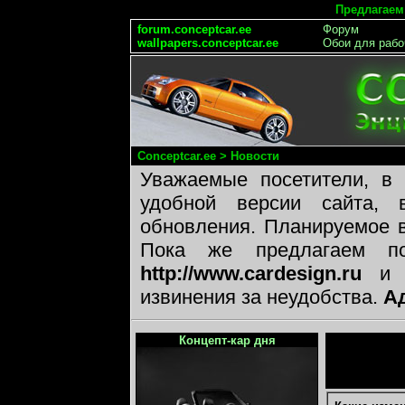
Предлагаем
forum.conceptcar.ee
Форум
wallpapers.conceptcar.ee
Обои для рабо
Conceptcar.ee
>
Новости
Уважаемые посетители, в 
удобной версии сайта, 
обновления. Планируемое в
Пока же предлагаем пос
http://www.cardesign.ru
извинения за неудобства.
А
Концепт-кар дня