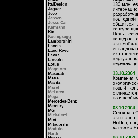
ItalDesign
130 млн. е
Jaguar
интернаци
Jeep
разработчи
Jensen
под одной 
Josse Car
общаться 
Karmann
конкуренци
Kia
Цель созд
Koenigsegg
концерна 
Lamborghini
автомобил
Lancia
исследован
Land-Rover
изготовле
Lexus
виртуально
Lincoln
передающим
Lotus
Maggiora
13.10.2004
Maserati
Matra
Компания V
Mazda
экологичес
Mazel
новый кон
McLaren
отличается
Mega
но и необы
Mercedes-Benz
Mercury
08.10.2004
MG
Сегодня в 
Michelotti
автосалон.
Mini
Holden, пр
Mitsubishi
хэтчбека
H
Modulo
Nardi
08.10.2004