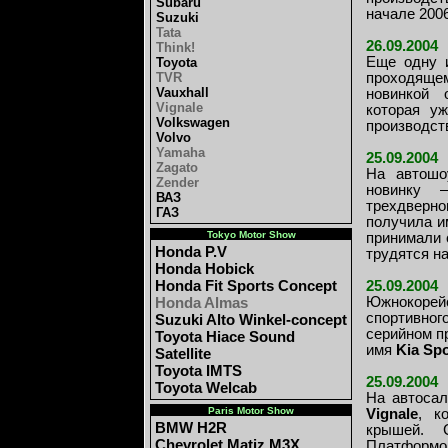
Subaru
начале 2006
Suzuki
Tata
26.09.2004
Think!
Еще одну и
Toyota
TVR
проходяще
Vauxhall
новинкой 
Vignale
которая у
Volkswagen
производст
Volvo
Yamaha
25.09.2004
Zagato
На автошо
Zender
новинку –
ВАЗ
трехдверног
ГАЗ
получила 
Tokyo Motor Show
принимали 
Honda P.V
трудятся н
Honda Hobick
Honda Fit Sports Concept
25.09.2004
Honda Almas
Южнокорей
спортивног
Suzuki Alto Winkel-concept
серийном п
Toyota Hiace Sound
имя
Kia Sp
Satellite
Toyota IMTS
25.09.2004
Toyota Welcab
На автосал
Paris Motor Show
Vignale
, к
BMW H2R
крышей. 
Chevrolet Matiz M3X
Платформо