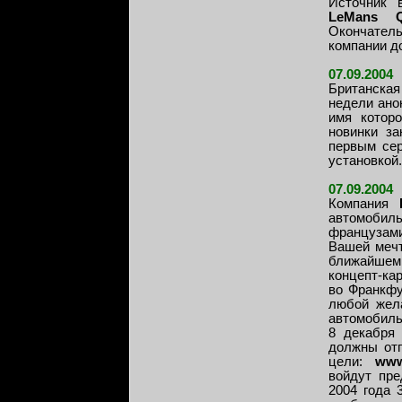
Источник 
LeMans Q
Окончател
компании до
07.09.2004
Британская
недели ано
имя котор
новинки за
первым сер
установкой.
07.09.2004
Компания
автомобиль
французами
Вашей мечт
ближайшем
концепт-ка
во Франкфу
любой жел
автомобиль
8 декабря 
должны отп
цели:
www
войдут пре
2004 года 