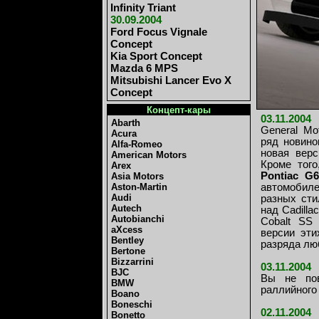
Infinity Triant
30.09.2004
Ford Focus Vignale
Concept
Kia Sport Concept
Mazda 6 MPS
Mitsubishi Lancer Evo X
Concept
Концепт-кары
03.11.2004
Abarth
General Mo
Acura
ряд новино
Alfa-Romeo
новая верс
American Motors
Кроме того
Arex
Pontiac G
Asia Motors
Aston-Martin
автомобил
Audi
разных сти
Autech
над Cadilla
Autobianchi
Cobalt SS 
aXcess
версии эти
Bentley
разряда лю
Bertone
Bizzarrini
03.11.2004
BJC
Вы не пов
BMW
раллийного
Boano
Boneschi
02.11.2004
Bonetto