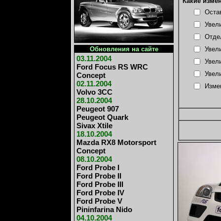
Какие измен
Оста
Увел
Отде
Обновления на сайте
Увел
03.11.2004
Увел
Ford Focus RS WRC
Увел
Concept
02.11.2004
Изме
Volvo 3CC
28.10.2004
Peugeot 907
Peugeot Quark
Sivax Xtile
18.10.2004
Mazda RX8 Motorsport
Concept
08.10.2004
Ford Probe I
Ford Probe II
Ford Probe II
I
Ford Probe IV
Ford Probe V
Pininfarina Nido
04.10.2004