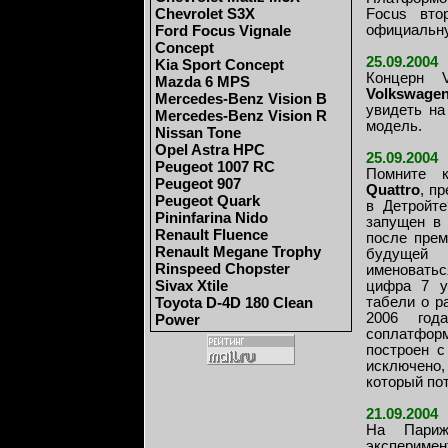
Chevrolet S3X
Focus вто
Ford Focus Vignale
официальну
Concept
25.09.2004
Kia Sport Concept
Концерн V
Mazda 6 MPS
Volkswage
Mercedes-Benz Vision B
увидеть на
Mercedes-Benz Vision R
модель.
Nissan Tone
Opel Astra HPC
25.09.2004
Peugeot 1007 RC
Помните 
Peugeot 907
Quattro
, п
Peugeot Quark
в Детройт
Pininfarina Nido
запущен в 
Renault Fluence
после прем
Renault Megane Trophy
будущей 
Rinspeed Chopster
именоваться
Sivax Xtile
цифра 7 у
Toyota D-4D 180 Clean
табели о р
2006 год
Power
соплатфор
построен с
исключено,
который по
21.09.2004
На Париж
эксперимен