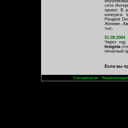
опубликова
сети Интер
проект. В 
конкурса 
Peugeot De
Женеве. Ав
тыс.
01.09.2004
Через год
Insignia
это
печатный ор
Если вы п
Conceptcar.ee - Энциклопеди