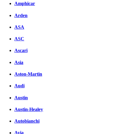
Amphicar
Arden
ASA
ASC
Ascari
Asia
Aston-Martin
Audi
Austin
Austin-Healey
Autobianchi
Avia