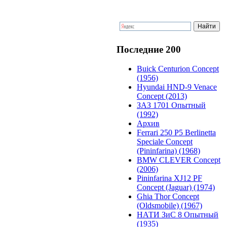
Последние 200
Buick Centurion Concept
(1956)
Hyundai HND-9 Venace
Concept (2013)
ЗАЗ 1701 Опытный
(1992)
Архив
Ferrari 250 P5 Berlinetta
Speciale Concept
(Pininfarina) (1968)
BMW CLEVER Concept
(2006)
Pininfarina XJ12 PF
Concept (Jaguar) (1974)
Ghia Thor Concept
(Oldsmobile) (1967)
НАТИ ЗиС 8 Опытный
(1935)