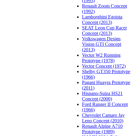
(1993)
Renault Zoom Concept
(1992)
Lamborghini Egoista
Concept (2013)
SEAT Leon Cup Racer
Concept (2013)
Volkswagen Design
Vision GTI Concept
(2013)
Vector W2 Running
Prototype (1978)
Vector Concept (1972)
Shelby GT350 Prototype
(1966)
Pagani Huayra Prototype
(2011)
Hispano-Suiza HS21
Concept (2000)
Ford Ranger II Concept
(1966)
Chevrolet Camaro Jay
Leno Concept (2010)
Renault Alpine A710
Prototype (1989)