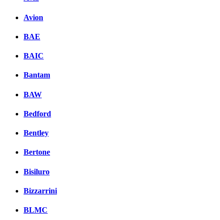
Avion
BAE
BAIC
Bantam
BAW
Bedford
Bentley
Bertone
Bisiluro
Bizzarrini
BLMC