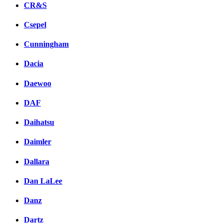
CR&S
Csepel
Cunningham
Dacia
Daewoo
DAF
Daihatsu
Daimler
Dallara
Dan LaLee
Danz
Dartz