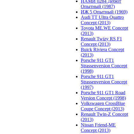
НАМИ 0284 Дебют
Опытный (1987)
ИЖ 5 Опытный (1969)
Audi TT Ultra Quattro
Concept (2013)
Toyota ME.WE Concept
(2013)
Renault Twizy RS F1
Concept (2013)
Buick Riviera Concept
(2013)
Porsche 911 GT1
Strassenversion Concept
(1998)
Porsche 911 GT1
Strassenversion Concept
(1997)
Porsche 911 GT1 Road
Version Concept (1998)
Volkswagen CrossBlue
Coupe Concept (2013)
Renault Twin-Z Concept
(2013)
Nissan Friend-ME
Concept (2013)