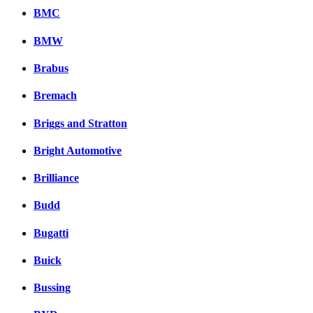
BMC
BMW
Brabus
Bremach
Briggs and Stratton
Bright Automotive
Brilliance
Budd
Bugatti
Buick
Bussing