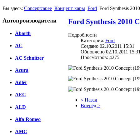
Вы здесь:
Conceptcar.ee
Концепт-кары
Ford
Ford Synthesis 201
Автопроизводители
Ford Synthesis 2010 C
Abarth
Подробности
Категория:
Ford
AC
Создано 02.10.2011 15:31
Обновлено 02.10.2011 15:3
Просмотров: 4275
AC Schnitzer
Acura
Adler
AEC
< Назад
Вперёд >
ALD
Facebook
Alfa-Romeo
вКонтакте
AMC
Комментарии вКонтакте