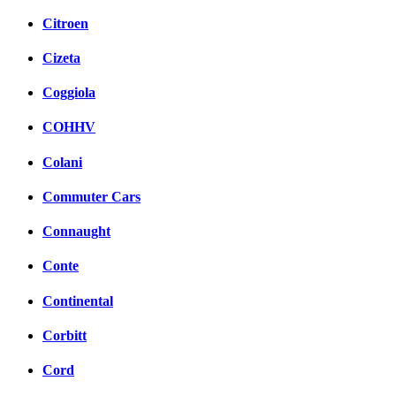
Citroen
Cizeta
Coggiola
COHHV
Colani
Commuter Cars
Connaught
Conte
Continental
Corbitt
Cord