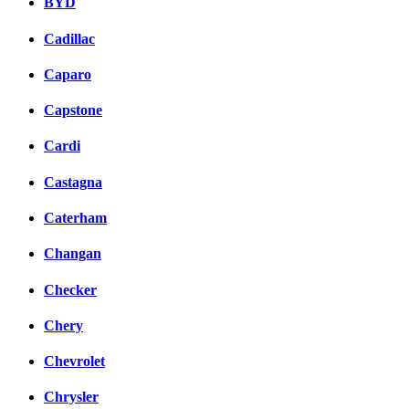
BYD
Cadillac
Caparo
Capstone
Cardi
Castagna
Caterham
Changan
Checker
Chery
Chevrolet
Chrysler