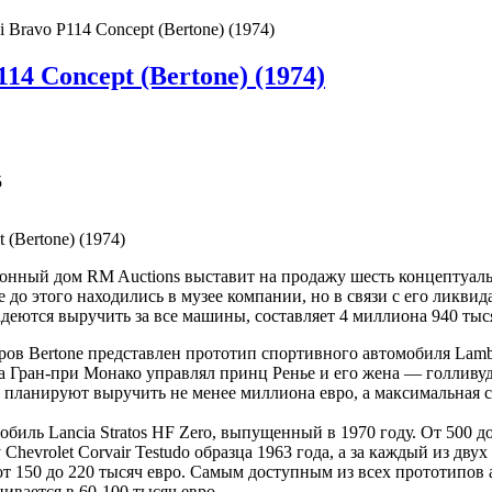
 Bravo P114 Concept (Bertone) (1974)
14 Concept (Bertone) (1974)
5
ионный дом RM Auctions выставит на продажу шесть концептуал
е до этого находились в музее компании, но в связи с его ликви
деются выручить за все машины, составляет 4 миллиона 940 тыся
в Bertone представлен прототип спортивного автомобиля Lambor
та Гран-при Монако управлял принц Ренье и его жена — голливуд
 планируют выручить не менее миллиона евро, а максимальная с
обиль Lancia Stratos HF Zero, выпущенный в 1970 году. От 500 д
hevrolet Corvair Testudo образца 1963 года, а за каждый из дву
т 150 до 220 тысяч евро. Самым доступным из всех прототипов 
нивается в 60-100 тысяч евро.