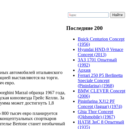
Последние 200
Buick Centurion Concept
(1956)
Hyundai HND-9 Venace
Concept (2013)
ЗАЗ 1701 Опытный
(1992)
Архив
ьных автомобилей итальянского
Ferrari 250 P5 Berlinetta
дацией выставляются на торги.
Speciale Concept
ч евро.
(Pininfarina) (1968)
BMW CLEVER Concept
ghini Marzal образца 1967 года,
(2006)
ская кинозвезда Грейс Келли. За
Pininfarina XJ12 PF
умма может достигнуть 1,8
Concept (Jaguar) (1974)
Ghia Thor Concept
о 800 тысяч евро планируется
(Oldsmobile) (1967)
х концептуальных спорткаров
НАТИ ЗиС 8 Опытный
ателье Bertone станет необычный
(1935)