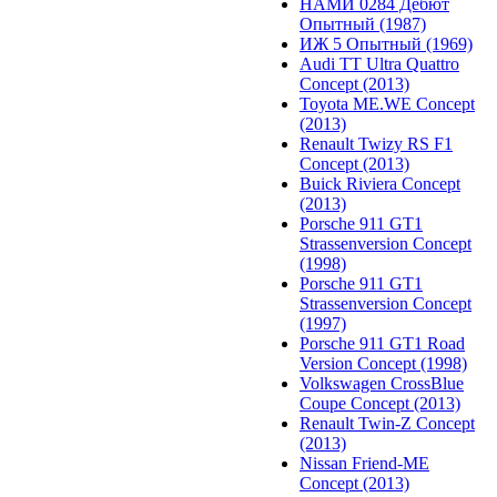
НАМИ 0284 Дебют
Опытный (1987)
ИЖ 5 Опытный (1969)
Audi TT Ultra Quattro
Concept (2013)
Toyota ME.WE Concept
(2013)
Renault Twizy RS F1
Concept (2013)
Buick Riviera Concept
(2013)
Porsche 911 GT1
Strassenversion Concept
(1998)
Porsche 911 GT1
Strassenversion Concept
(1997)
Porsche 911 GT1 Road
Version Concept (1998)
Volkswagen CrossBlue
Coupe Concept (2013)
Renault Twin-Z Concept
(2013)
Nissan Friend-ME
Concept (2013)