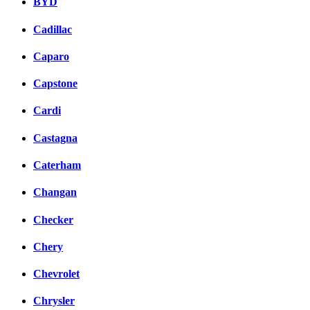
BYD
Cadillac
Caparo
Capstone
Cardi
Castagna
Caterham
Changan
Checker
Chery
Chevrolet
Chrysler