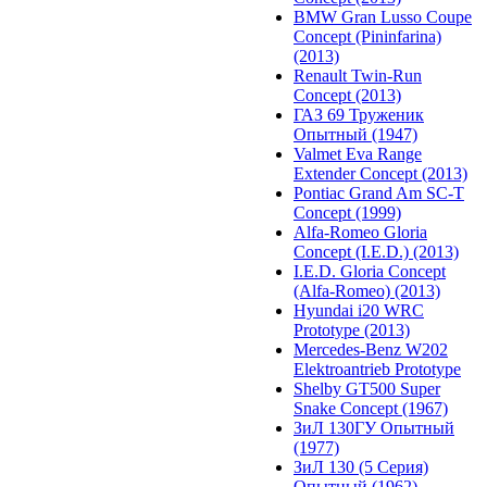
BMW Gran Lusso Coupe
Concept (Pininfarina)
(2013)
Renault Twin-Run
Concept (2013)
ГАЗ 69 Труженик
Опытный (1947)
Valmet Eva Range
Extender Concept (2013)
Pontiac Grand Am SC-T
Concept (1999)
Alfa-Romeo Gloria
Concept (I.E.D.) (2013)
I.E.D. Gloria Concept
(Alfa-Romeo) (2013)
Hyundai i20 WRC
Prototype (2013)
Mercedes-Benz W202
Elektroantrieb Prototype
Shelby GT500 Super
Snake Concept (1967)
ЗиЛ 130ГУ Опытный
(1977)
ЗиЛ 130 (5 Серия)
Опытный (1962)