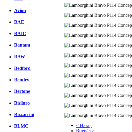
Avion
BAE
BAIC
Bantam
BAW
Bedford
Bentley
Bertone
Bisiluro
Bizzarrini
< Назад
BLMC
Вперёд >