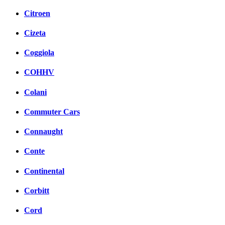
Citroen
Cizeta
Coggiola
COHHV
Colani
Commuter Cars
Connaught
Conte
Continental
Corbitt
Cord