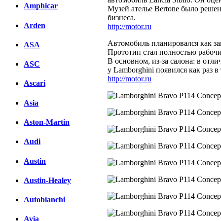
Amphicar
Музей ателье Bertone было реше
бизнеса.
Arden
http://motor.ru
Автомобиль планировался как за
ASA
Прототип стал полностью рабочи
В основном, из-за салона: в отл
ASC
у Lamborghini появился как раз в
http://motor.ru
Ascari
Asia
Aston-Martin
Audi
Austin
Austin-Healey
Autobianchi
Avia