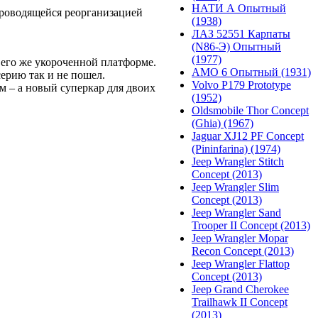
НАТИ А Опытный
проводящейся реорганизацией
(1938)
ЛАЗ 52551 Карпаты
(N86-Э) Опытный
(1977)
 его же укороченной платформе.
АМО 6 Опытный (1931)
ерию так и не пошел.
Volvo P179 Prototype
ым – а новый суперкар для двоих
(1952)
Oldsmobile Thor Concept
(Ghia) (1967)
Jaguar XJ12 PF Concept
(Pininfarina) (1974)
Jeep Wrangler Stitch
Concept (2013)
Jeep Wrangler Slim
Concept (2013)
Jeep Wrangler Sand
Trooper II Concept (2013)
Jeep Wrangler Mopar
Recon Concept (2013)
Jeep Wrangler Flattop
Concept (2013)
Jeep Grand Cherokee
Trailhawk II Concept
(2013)