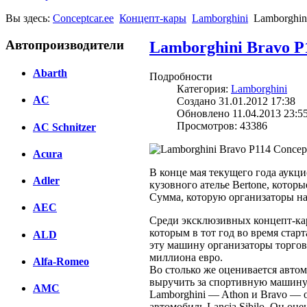
Вы здесь:
Conceptcar.ee
Концепт-кары
Lamborghini
Lamborghini
Автопроизводители
Lamborghini Bravo P1
Abarth
Подробности
Категория:
Lamborghini
AC
Создано 31.01.2012 17:38
Обновлено 11.04.2013 23:5
Просмотров: 43386
AC Schnitzer
Acura
В конце мая текущего года аукц
Adler
кузовного ателье Bertone, которы
Сумма, которую организаторы на
AEC
Среди эксклюзивных концепт-каро
которым в тот год во время стар
ALD
эту машину организаторы торгов
миллиона евро.
Alfa-Romeo
Во столько же оценивается автом
выручить за спортивную машину C
AMC
Lamborghini — Athon и Bravo — о
автомобиль Lancia Sibilo. Он оце