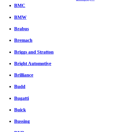
BMC
Facebook
BMW
вКонтакте
Комментарии вКонтакте
Brabus
Bremach
Briggs and Stratton
Bright Automotive
Brilliance
Budd
Bugatti
Buick
Bussing