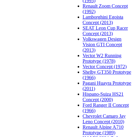
(1993)
Renault Zoom Concept
(1992)
Lamborghini Egoista
Concept (2013)
SEAT Leon Cup Racer
Concept (2013)
Volkswagen Design
Vision GTI Concept
(2013)
Vector W2 Running
Prototype (1978)
Vector Concept (1972)
Shelby GT350 Prototype
(1966)
Pagani Huayra Prototype
(2011)
Hispano-Suiza HS21
Concept (2000)
Ford Ranger II Concept
(1966)
Chevrolet Camaro Jay
Leno Concept (2010)
Renault Alpine A710
Prototype (1989)