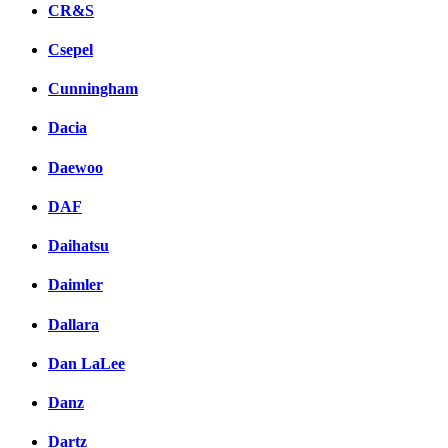
CR&S
Csepel
Cunningham
Dacia
Daewoo
DAF
Daihatsu
Daimler
Dallara
Dan LaLee
Danz
Dartz