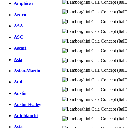
Amphicar
Arden
ASA
ASC
Ascari
Asia
Aston-Martin
Audi
Austin
Austin-Healey
Autobianchi
Avia