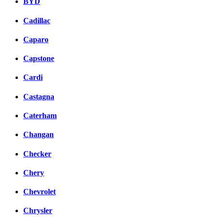
BYD
Cadillac
Caparo
Capstone
Cardi
Castagna
Caterham
Changan
Checker
Chery
Chevrolet
Chrysler