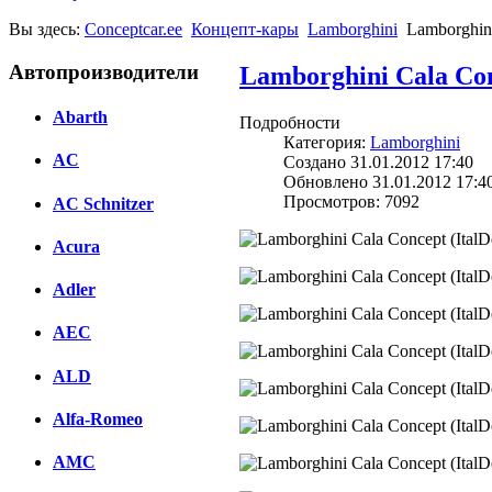
Вы здесь:
Conceptcar.ee
Концепт-кары
Lamborghini
Lamborghini
Автопроизводители
Lamborghini Cala Conc
Abarth
Подробности
Категория:
Lamborghini
AC
Создано 31.01.2012 17:40
Обновлено 31.01.2012 17:4
Просмотров: 7092
AC Schnitzer
Acura
Adler
AEC
ALD
Alfa-Romeo
AMC