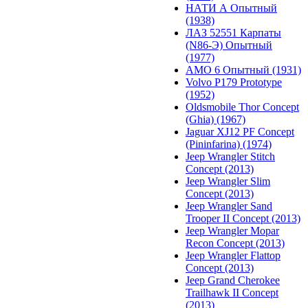
НАТИ А Опытный
(1938)
ЛАЗ 52551 Карпаты
(N86-Э) Опытный
(1977)
АМО 6 Опытный (1931)
Volvo P179 Prototype
(1952)
Oldsmobile Thor Concept
(Ghia) (1967)
Jaguar XJ12 PF Concept
(Pininfarina) (1974)
Jeep Wrangler Stitch
Concept (2013)
Jeep Wrangler Slim
Concept (2013)
Jeep Wrangler Sand
Trooper II Concept (2013)
Jeep Wrangler Mopar
Recon Concept (2013)
Jeep Wrangler Flattop
Concept (2013)
Jeep Grand Cherokee
Trailhawk II Concept
(2013)