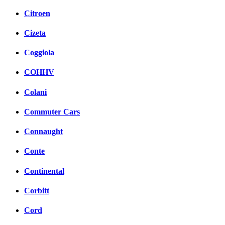
Citroen
Cizeta
Coggiola
COHHV
Colani
Commuter Cars
Connaught
Conte
Continental
Corbitt
Cord