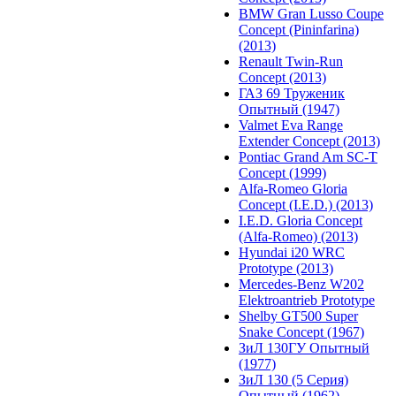
BMW Gran Lusso Coupe
Concept (Pininfarina)
(2013)
Renault Twin-Run
Concept (2013)
ГАЗ 69 Труженик
Опытный (1947)
Valmet Eva Range
Extender Concept (2013)
Pontiac Grand Am SC-T
Concept (1999)
Alfa-Romeo Gloria
Concept (I.E.D.) (2013)
I.E.D. Gloria Concept
(Alfa-Romeo) (2013)
Hyundai i20 WRC
Prototype (2013)
Mercedes-Benz W202
Elektroantrieb Prototype
Shelby GT500 Super
Snake Concept (1967)
ЗиЛ 130ГУ Опытный
(1977)
ЗиЛ 130 (5 Серия)
Опытный (1962)