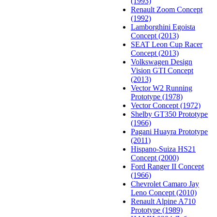
(1993)
Renault Zoom Concept
(1992)
Lamborghini Egoista
Concept (2013)
SEAT Leon Cup Racer
Concept (2013)
Volkswagen Design
Vision GTI Concept
(2013)
Vector W2 Running
Prototype (1978)
Vector Concept (1972)
Shelby GT350 Prototype
(1966)
Pagani Huayra Prototype
(2011)
Hispano-Suiza HS21
Concept (2000)
Ford Ranger II Concept
(1966)
Chevrolet Camaro Jay
Leno Concept (2010)
Renault Alpine A710
Prototype (1989)