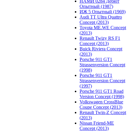
НАМИ 0284 Дебют
Опытный (1987)
ИЖ 5 Опытный (1969)
Audi TT Ultra Quattro
Concept (2013)
Toyota ME.WE Concept
(2013)
Renault Twizy RS F1
Concept (2013)
Buick Riviera Concept
(2013)
Porsche 911 GT1
Strassenversion Concept
(1998)
Porsche 911 GT1
Strassenversion Concept
(1997)
Porsche 911 GT1 Road
Version Concept (1998)
Volkswagen CrossBlue
Coupe Concept (2013)
Renault Twin-Z Concept
(2013)
Nissan Friend-ME
Concept (2013)