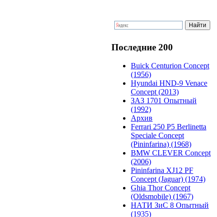
Последние 200
Buick Centurion Concept
(1956)
Hyundai HND-9 Venace
Concept (2013)
ЗАЗ 1701 Опытный
(1992)
Архив
Ferrari 250 P5 Berlinetta
Speciale Concept
(Pininfarina) (1968)
BMW CLEVER Concept
(2006)
Pininfarina XJ12 PF
Concept (Jaguar) (1974)
Ghia Thor Concept
(Oldsmobile) (1967)
НАТИ ЗиС 8 Опытный
(1935)