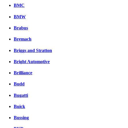
BMC
BMW
Brabus
Bremach
Briggs and Stratton
Bright Automotive
Brilliance
Budd
Bugatti
Buick
Bussing