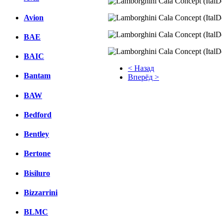
Avion
BAE
BAIC
< Назад
Bantam
Вперёд >
Facebook
BAW
вКонтакте
Bedford
Комментарии вКонтакте
Bentley
Bertone
Bisiluro
Bizzarrini
BLMC