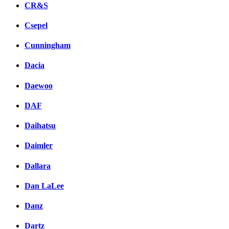
CR&S
Csepel
Cunningham
Dacia
Daewoo
DAF
Daihatsu
Daimler
Dallara
Dan LaLee
Danz
Dartz