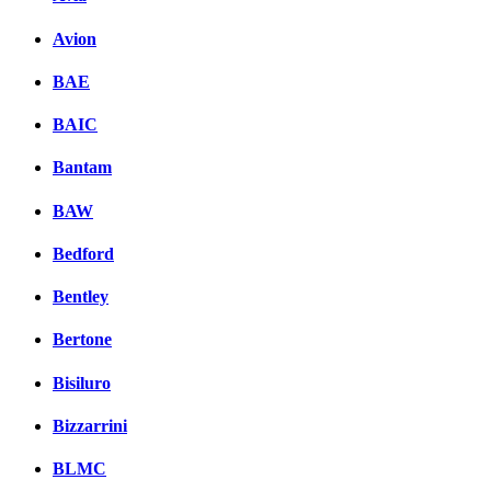
Avion
BAE
BAIC
Bantam
BAW
Bedford
Bentley
Bertone
Bisiluro
Bizzarrini
BLMC