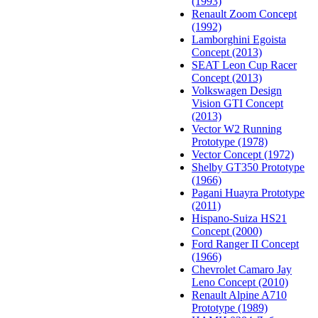
(1993)
Renault Zoom Concept
(1992)
Lamborghini Egoista
Concept (2013)
SEAT Leon Cup Racer
Concept (2013)
Volkswagen Design
Vision GTI Concept
(2013)
Vector W2 Running
Prototype (1978)
Vector Concept (1972)
Shelby GT350 Prototype
(1966)
Pagani Huayra Prototype
(2011)
Hispano-Suiza HS21
Concept (2000)
Ford Ranger II Concept
(1966)
Chevrolet Camaro Jay
Leno Concept (2010)
Renault Alpine A710
Prototype (1989)