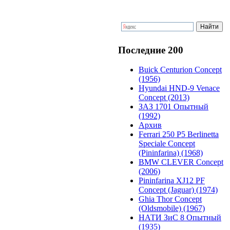
Последние 200
Buick Centurion Concept
(1956)
Hyundai HND-9 Venace
Concept (2013)
ЗАЗ 1701 Опытный
(1992)
Архив
Ferrari 250 P5 Berlinetta
Speciale Concept
(Pininfarina) (1968)
BMW CLEVER Concept
(2006)
Pininfarina XJ12 PF
Concept (Jaguar) (1974)
Ghia Thor Concept
(Oldsmobile) (1967)
НАТИ ЗиС 8 Опытный
(1935)