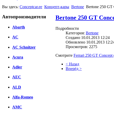
Вы здесь:
Conceptcar.ee
Концепт-кары
Bertone
Bertone 250 GT C
Автопроизводители
Bertone 250 GT Concep
Abarth
Подробности
Категория:
Bertone
AC
Создано 10.01.2013 12:24
Обновлено 10.01.2013 12:2
Просмотров: 2275
AC Schnitzer
Смотрите
Ferrari 250 GT Concept 
Acura
< Назад
Adler
Вперёд >
AEC
Facebook
вКонтакте
ALD
Комментарии вКонтакте
Alfa-Romeo
AMC