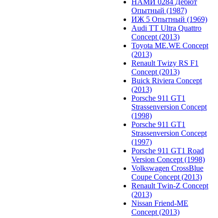
НАМИ 0284 Дебют
Опытный (1987)
ИЖ 5 Опытный (1969)
Audi TT Ultra Quattro
Concept (2013)
Toyota ME.WE Concept
(2013)
Renault Twizy RS F1
Concept (2013)
Buick Riviera Concept
(2013)
Porsche 911 GT1
Strassenversion Concept
(1998)
Porsche 911 GT1
Strassenversion Concept
(1997)
Porsche 911 GT1 Road
Version Concept (1998)
Volkswagen CrossBlue
Coupe Concept (2013)
Renault Twin-Z Concept
(2013)
Nissan Friend-ME
Concept (2013)