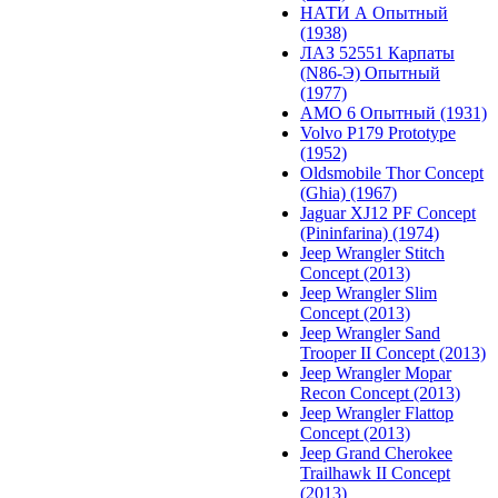
НАТИ А Опытный
(1938)
ЛАЗ 52551 Карпаты
(N86-Э) Опытный
(1977)
АМО 6 Опытный (1931)
Volvo P179 Prototype
(1952)
Oldsmobile Thor Concept
(Ghia) (1967)
Jaguar XJ12 PF Concept
(Pininfarina) (1974)
Jeep Wrangler Stitch
Concept (2013)
Jeep Wrangler Slim
Concept (2013)
Jeep Wrangler Sand
Trooper II Concept (2013)
Jeep Wrangler Mopar
Recon Concept (2013)
Jeep Wrangler Flattop
Concept (2013)
Jeep Grand Cherokee
Trailhawk II Concept
(2013)