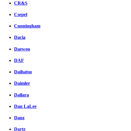
CR&S
Csepel
Cunningham
Dacia
Daewoo
DAF
Daihatsu
Daimler
Dallara
Dan LaLee
Danz
Dartz