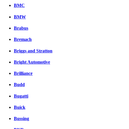
BMC
BMW
Brabus
Bremach
Briggs and Stratton
Bright Automotive
Brilliance
Budd
Bugatti
Buick
Bussing