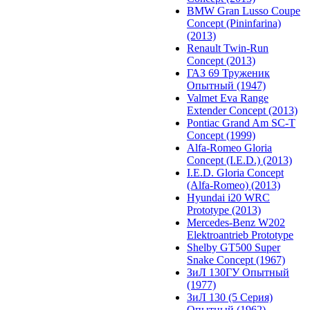
BMW Gran Lusso Coupe
Concept (Pininfarina)
(2013)
Renault Twin-Run
Concept (2013)
ГАЗ 69 Труженик
Опытный (1947)
Valmet Eva Range
Extender Concept (2013)
Pontiac Grand Am SC-T
Concept (1999)
Alfa-Romeo Gloria
Concept (I.E.D.) (2013)
I.E.D. Gloria Concept
(Alfa-Romeo) (2013)
Hyundai i20 WRC
Prototype (2013)
Mercedes-Benz W202
Elektroantrieb Prototype
Shelby GT500 Super
Snake Concept (1967)
ЗиЛ 130ГУ Опытный
(1977)
ЗиЛ 130 (5 Серия)
Опытный (1962)