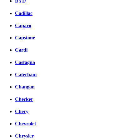
BYD
Cadillac
Caparo
Capstone
Cardi
Castagna
Caterham
Changan
Checker
Chery
Chevrolet
Chrysler