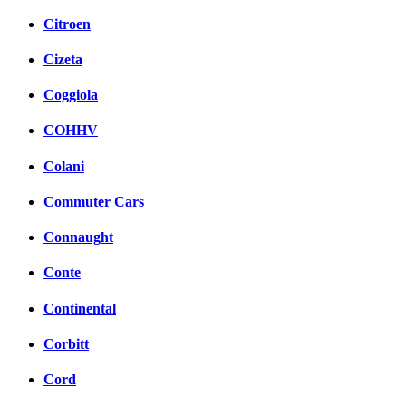
Citroen
Cizeta
Coggiola
COHHV
Colani
Commuter Cars
Connaught
Conte
Continental
Corbitt
Cord