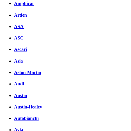
Amphicar
Arden
ASA
ASC
Ascari
Asia
Aston-Martin
Audi
Austin
Austin-Healey
Autobianchi
Avia