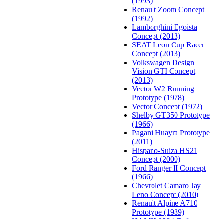
(1993)
Renault Zoom Concept
(1992)
Lamborghini Egoista
Concept (2013)
SEAT Leon Cup Racer
Concept (2013)
Volkswagen Design
Vision GTI Concept
(2013)
Vector W2 Running
Prototype (1978)
Vector Concept (1972)
Shelby GT350 Prototype
(1966)
Pagani Huayra Prototype
(2011)
Hispano-Suiza HS21
Concept (2000)
Ford Ranger II Concept
(1966)
Chevrolet Camaro Jay
Leno Concept (2010)
Renault Alpine A710
Prototype (1989)