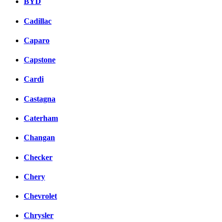
BYD
Cadillac
Caparo
Capstone
Cardi
Castagna
Caterham
Changan
Checker
Chery
Chevrolet
Chrysler