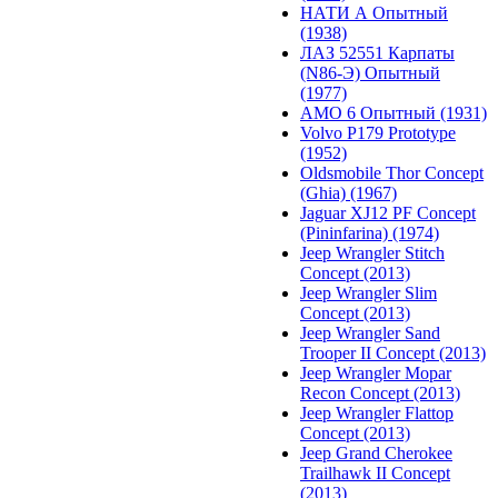
НАТИ А Опытный
(1938)
ЛАЗ 52551 Карпаты
(N86-Э) Опытный
(1977)
АМО 6 Опытный (1931)
Volvo P179 Prototype
(1952)
Oldsmobile Thor Concept
(Ghia) (1967)
Jaguar XJ12 PF Concept
(Pininfarina) (1974)
Jeep Wrangler Stitch
Concept (2013)
Jeep Wrangler Slim
Concept (2013)
Jeep Wrangler Sand
Trooper II Concept (2013)
Jeep Wrangler Mopar
Recon Concept (2013)
Jeep Wrangler Flattop
Concept (2013)
Jeep Grand Cherokee
Trailhawk II Concept
(2013)