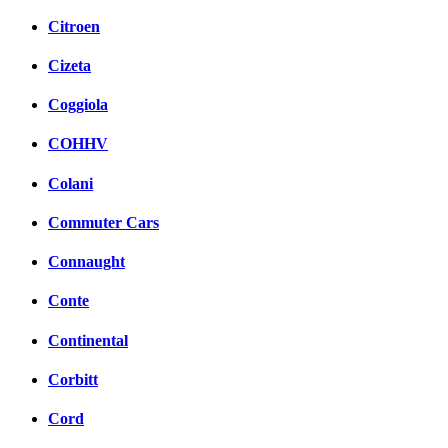
Citroen
Cizeta
Coggiola
COHHV
Colani
Commuter Cars
Connaught
Conte
Continental
Corbitt
Cord