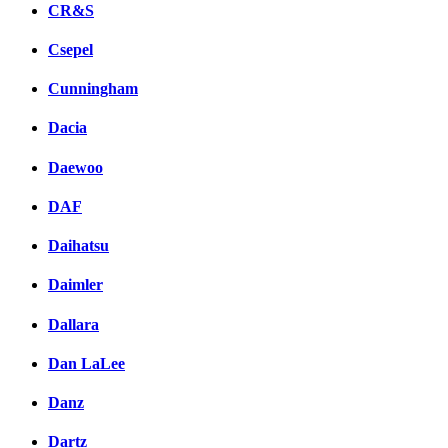
CR&S
Csepel
Cunningham
Dacia
Daewoo
DAF
Daihatsu
Daimler
Dallara
Dan LaLee
Danz
Dartz