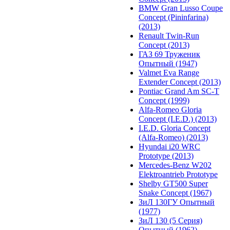
BMW Gran Lusso Coupe
Concept (Pininfarina)
(2013)
Renault Twin-Run
Concept (2013)
ГАЗ 69 Труженик
Опытный (1947)
Valmet Eva Range
Extender Concept (2013)
Pontiac Grand Am SC-T
Concept (1999)
Alfa-Romeo Gloria
Concept (I.E.D.) (2013)
I.E.D. Gloria Concept
(Alfa-Romeo) (2013)
Hyundai i20 WRC
Prototype (2013)
Mercedes-Benz W202
Elektroantrieb Prototype
Shelby GT500 Super
Snake Concept (1967)
ЗиЛ 130ГУ Опытный
(1977)
ЗиЛ 130 (5 Серия)
Опытный (1962)