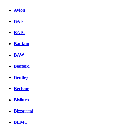
Avion
BAE
BAIC
Bantam
BAW
Bedford
Bentley
Bertone
Bisiluro
Bizzarrini
BLMC