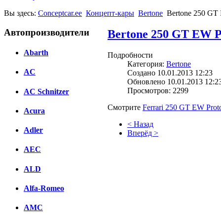
Вы здесь:
Conceptcar.ee
Концепт-кары
Bertone
Bertone 250 GT E
Автопроизводители
Bertone 250 GT EW Pr
Abarth
Подробности
Категория:
Bertone
AC
Создано 10.01.2013 12:23
Обновлено 10.01.2013 12:2
Просмотров: 2299
AC Schnitzer
Смотрите
Ferrari 250 GT EW Proto
Acura
< Назад
Adler
Вперёд >
AEC
Facebook
вКонтакте
ALD
Комментарии вКонтакте
Alfa-Romeo
AMC