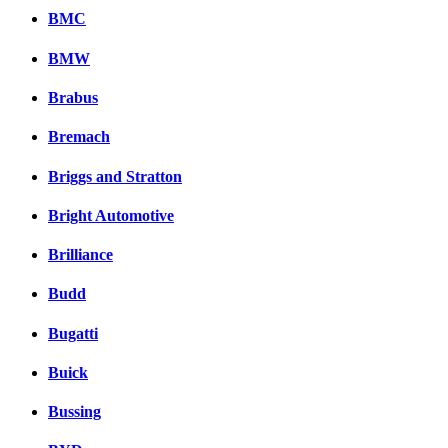
BMC
BMW
Brabus
Bremach
Briggs and Stratton
Bright Automotive
Brilliance
Budd
Bugatti
Buick
Bussing