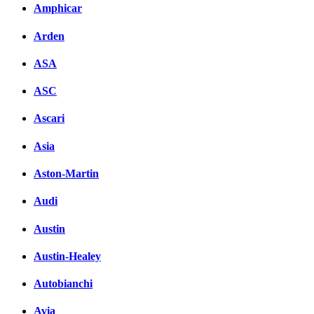
Amphicar
Arden
ASA
ASC
Ascari
Asia
Aston-Martin
Audi
Austin
Austin-Healey
Autobianchi
Avia