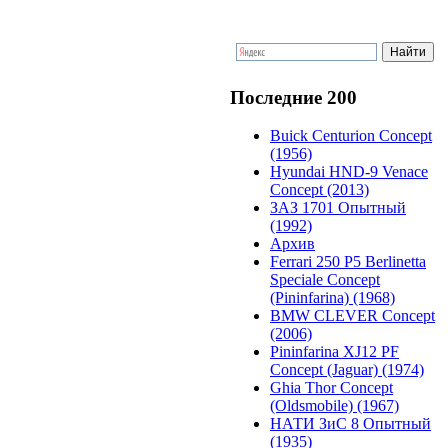
Последние 200
Buick Centurion Concept
(1956)
Hyundai HND-9 Venace
Concept (2013)
ЗАЗ 1701 Опытный
(1992)
Архив
Ferrari 250 P5 Berlinetta
Speciale Concept
(Pininfarina) (1968)
BMW CLEVER Concept
(2006)
Pininfarina XJ12 PF
Concept (Jaguar) (1974)
Ghia Thor Concept
(Oldsmobile) (1967)
НАТИ ЗиС 8 Опытный
(1935)