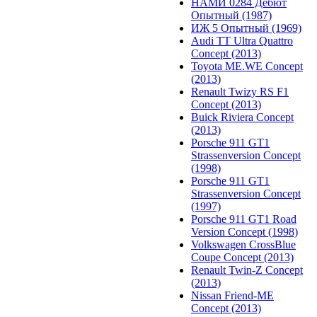
НАМИ 0284 Дебют
Опытный (1987)
ИЖ 5 Опытный (1969)
Audi TT Ultra Quattro
Concept (2013)
Toyota ME.WE Concept
(2013)
Renault Twizy RS F1
Concept (2013)
Buick Riviera Concept
(2013)
Porsche 911 GT1
Strassenversion Concept
(1998)
Porsche 911 GT1
Strassenversion Concept
(1997)
Porsche 911 GT1 Road
Version Concept (1998)
Volkswagen CrossBlue
Coupe Concept (2013)
Renault Twin-Z Concept
(2013)
Nissan Friend-ME
Concept (2013)