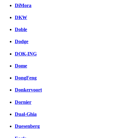
DiMora
DKW
Doble
Dodge
DOK-ING
Dome
DongFeng
Donkervoort
Dornier
Dual-Ghia
Duesenberg