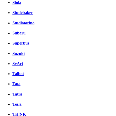
Stola
Studebaker
Studiotorino
Subaru
Superbus
Suzuki
SvArt
Talbot
Tata
Tatra
Tesla
TH!NK