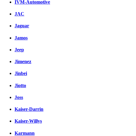
IVM-Automotive
JAC
Jaguar
Jamos
Jeep
Jimenez
Jinbei
Jiotto
Joss
Kaiser-Darrin
Kaiser-Willys
Karmann