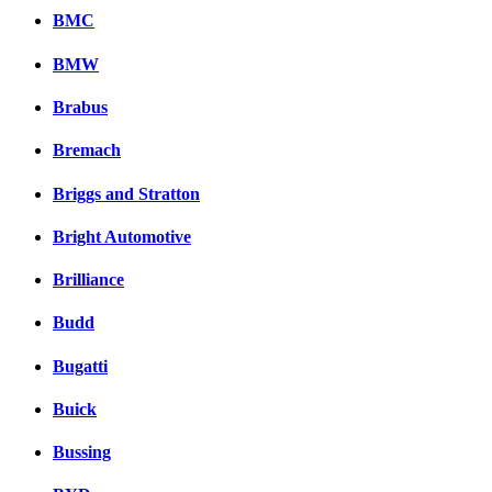
BMC
BMW
Brabus
Bremach
Briggs and Stratton
Bright Automotive
Brilliance
Budd
Bugatti
Buick
Bussing