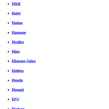
H&R
Hafei
Haima
Hamann
Heuliez
Hino
Hispano-Suiza
Holden
Honda
Hongqi
HSV
Hudson