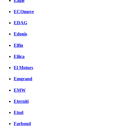
Eagle
ECOmove
EDAG
Edonis
Elfin
Eliica
El Motors
Emgrand
EMW
Eterniti
Etud
Farboud