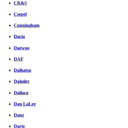
CR&S
Csepel
Cunningham
Dacia
Daewoo
DAF
Daihatsu
Daimler
Dallara
Dan LaLee
Danz
Dartz