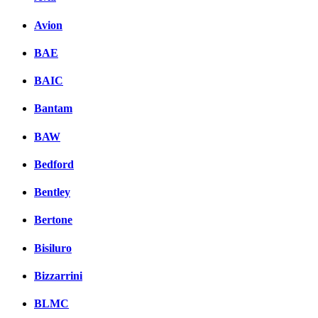
Комментарии вКонтакт
Avion
BAE
BAIC
Bantam
BAW
Bedford
Bentley
Bertone
Bisiluro
Bizzarrini
BLMC