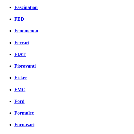
Fascination
FED
Fenomenon
Ferrari
FIAT
Fioravanti
Fisker
FMC
Ford
Formulec
Fornasari