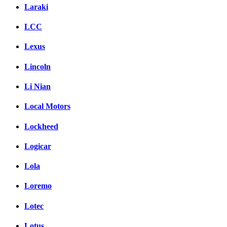
Laraki
LCC
Lexus
Lincoln
Li Nian
Local Motors
Lockheed
Logicar
Lola
Loremo
Lotec
Lotus