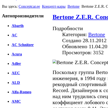
Вы здесь:
Conceptcar.ee
Концепт-кары
Bertone
Bertone Z.E.R. 
Автопроизводители
Bertone Z.E.R. Conc
Abarth
Подробности
Категория:
Bertone
AC
Создано 28.11.2012 
AC Schnitzer
Обновлено 11.04.20
Просмотров: 3152
Acura
Adler
Поскольку группа Berton
AEC
инженерия, в 1994 году
ALD
рекордный спортивный с
Record. Дизайнеров к с
Alfa-Romeo
над ним трудились спец
AMC
коэффициент лобового с