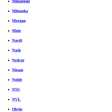
Mitsubishi
Mitsuoka
Morgan
Mute
Nardi
Nash
Nedcar
Nissan
Noble
NSU
NVL
Obvio