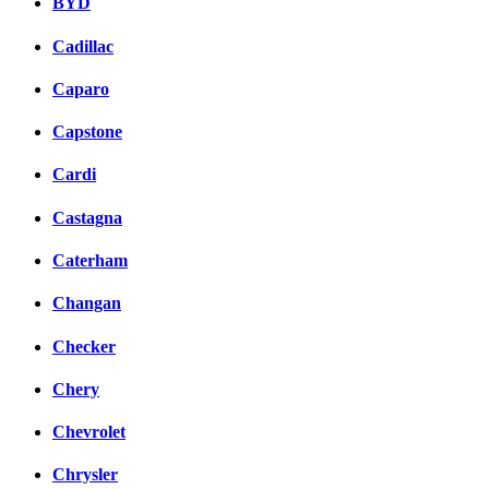
BYD
Cadillac
Caparo
Capstone
Cardi
Castagna
Caterham
Changan
Checker
Chery
Chevrolet
Chrysler