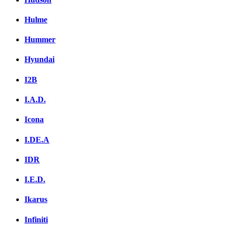
Hulme
Hummer
Hyundai
I2B
I.A.D.
Icona
I.DE.A
IDR
I.E.D.
Ikarus
Infiniti