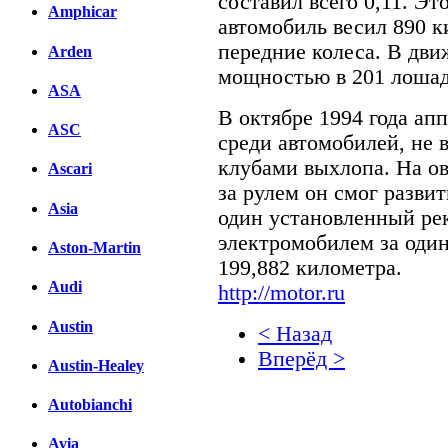
составил всего 0,11. Э
Amphicar
автомобиль весил 890 к
передние колеса. В дви
Arden
мощностью в 201 лошад
ASA
В октябре 1994 года ап
ASC
среди автомобилей, не
клубами выхлопа. На ов
Ascari
за рулем он смог развит
Asia
один установленный рек
электромобилем за один
Aston-Martin
199,882 километра.
Audi
http://motor.ru
Austin
< Назад
Вперёд >
Austin-Healey
Facebook
Autobianchi
вКонтакте
Avia