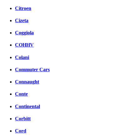
Citroen
Cizeta
Coggiola
COHHV
Colani
Commuter Cars
Connaught
Conte
Continental
Corbitt
Cord