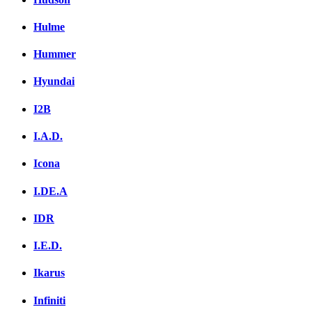
Hulme
Hummer
Hyundai
I2B
I.A.D.
Icona
I.DE.A
IDR
I.E.D.
Ikarus
Infiniti