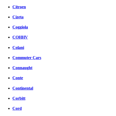
Citroen
Cizeta
Coggiola
COHHV
Colani
Commuter Cars
Connaught
Conte
Continental
Corbitt
Cord