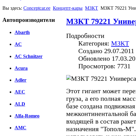
Вы здесь:
Conceptcar.ee
Концепт-кары
МЗКТ
МЗКТ 79221 Уни
Автопроизводители
МЗКТ 79221 Униве
Abarth
Подробности
Категория:
МЗКТ
AC
Создано 29.07.2011 
AC Schnitzer
Обновлено 17.03.20
Просмотров: 7731
Acura
Adler
Этот гигант может пере
AEC
груза, а его полная мас
ALD
базе создана подвижная
межконтинентальной ба
Alfa-Romeo
входящей в состав раке
AMC
назначения "Тополь-М"