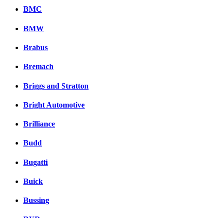
BMC
BMW
Brabus
Bremach
Briggs and Stratton
Bright Automotive
Brilliance
Budd
Bugatti
Buick
Bussing