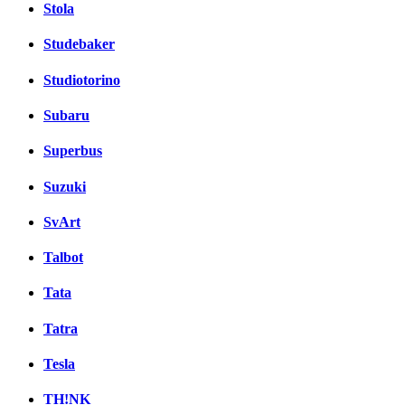
Stola
Studebaker
Studiotorino
Subaru
Superbus
Suzuki
SvArt
Talbot
Tata
Tatra
Tesla
TH!NK