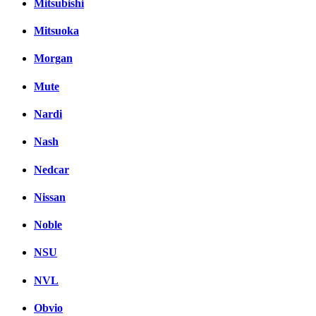
Mitsubishi
Mitsuoka
Morgan
Mute
Nardi
Nash
Nedcar
Nissan
Noble
NSU
NVL
Obvio