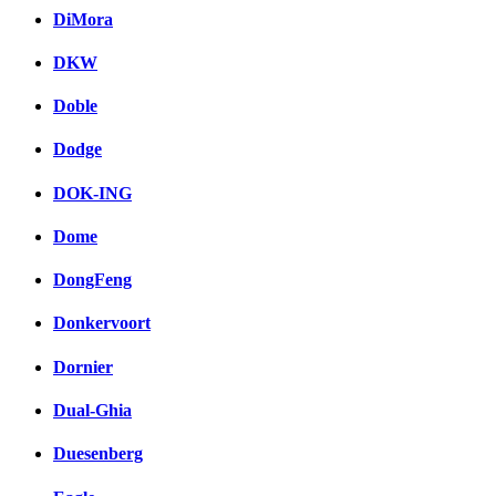
DiMora
DKW
Doble
Dodge
DOK-ING
Dome
DongFeng
Donkervoort
Dornier
Dual-Ghia
Duesenberg