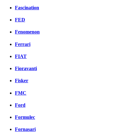
Fascination
FED
Fenomenon
Ferrari
FIAT
Fioravanti
Fisker
FMC
Ford
Formulec
Fornasari