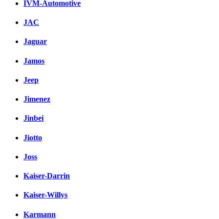
IVM-Automotive
JAC
Jaguar
Jamos
Jeep
Jimenez
Jinbei
Jiotto
Joss
Kaiser-Darrin
Kaiser-Willys
Karmann