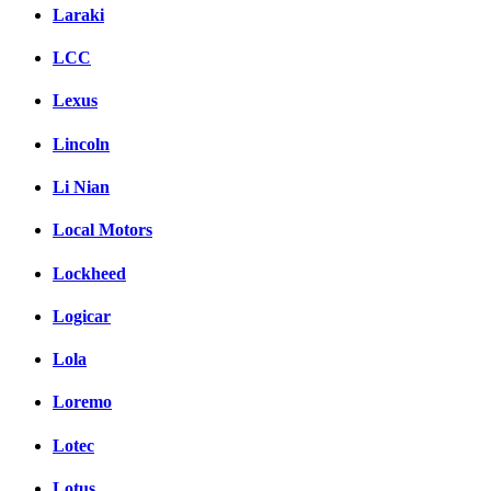
Laraki
LCC
Lexus
Lincoln
Li Nian
Local Motors
Lockheed
Logicar
Lola
Loremo
Lotec
Lotus