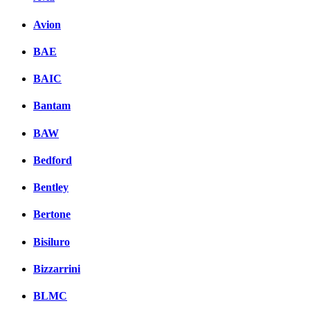
Avion
BAE
BAIC
Bantam
BAW
Bedford
Bentley
Bertone
Bisiluro
Bizzarrini
BLMC