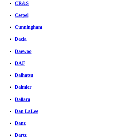
CR&S
Csepel
Cunningham
Dacia
Daewoo
DAF
Daihatsu
Daimler
Dallara
Dan LaLee
Danz
Dartz