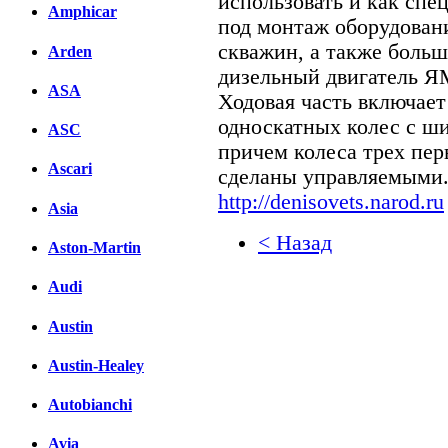
использовать и как спе
Amphicar
под монтаж оборудован
скважин, а также боль
Arden
дизельный двигатель Я
ASA
Ходовая часть включает
односкатных колес с ш
ASC
причем колеса трех пер
Ascari
сделаны управляемыми
http://denisovets.narod.ru
Asia
< Назад
Aston-Martin
Facebook
Audi
вКонтакте
Austin
Комментарии вКонтакт
Austin-Healey
Autobianchi
Avia