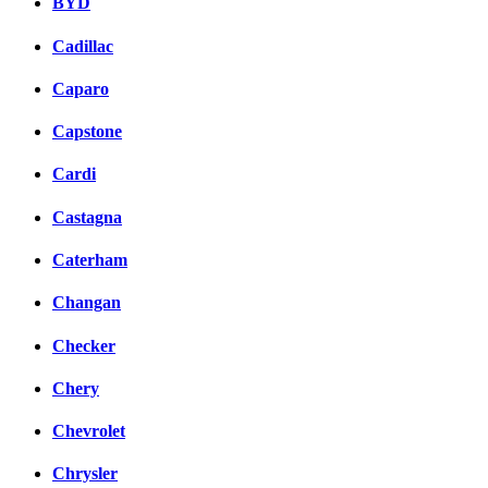
BYD
Cadillac
Caparo
Capstone
Cardi
Castagna
Caterham
Changan
Checker
Chery
Chevrolet
Chrysler