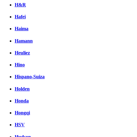
H&R
Hafei
Haima
Hamann
Heuliez
Hino
Hispano-Suiza
Holden
Honda
Hongqi
HSV
Hudson