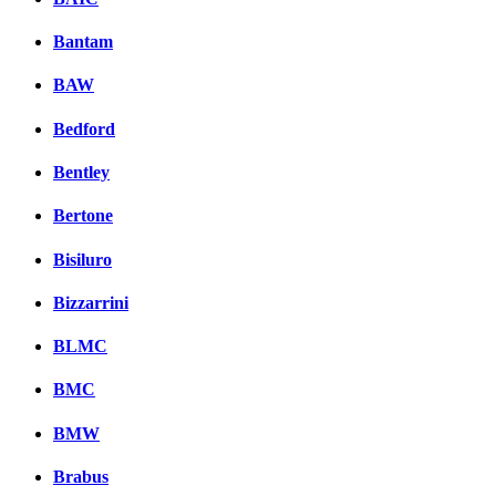
Bantam
BAW
Bedford
Bentley
Bertone
Bisiluro
Bizzarrini
BLMC
BMC
BMW
Brabus