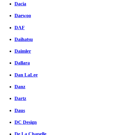
Dacia
Daewoo
DAF
Daihatsu
Daimler
Dallara
Dan LaLee
Danz
Dartz
Daus
DC Design
De La Chapelle