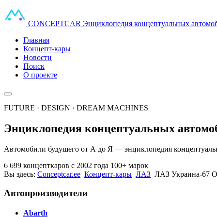
CONCEPT
CAR
Энциклопедия концептуальных автомо
Главная
Концепт-кары
Новости
Поиск
О проекте
FUTURE · DESIGN · DREAM MACHINES
Энциклопедия концептуальных автомо
Автомобили будущего от А до Я — энциклопедия концептуальн
6 699 концепткаров
с 2002 года
100+ марок
Вы здесь:
Conceptcar.ee
Концепт-кары
ЛАЗ
ЛАЗ Украина-67 О
Автопроизводители
Abarth