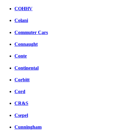
COHHV
Colani
Commuter Cars
Connaught
Conte
Continental
Corbitt
Cord
CR&S
Csepel
Cunningham