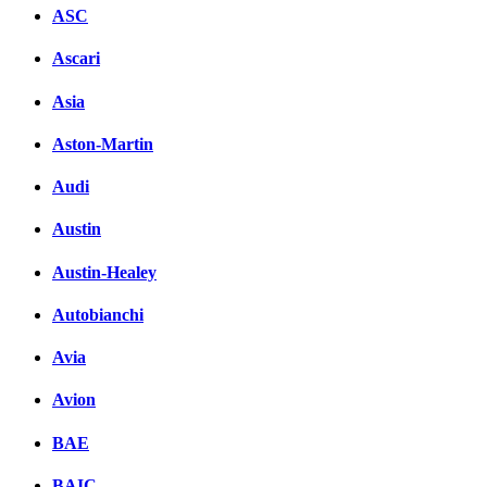
ASC
Ascari
Asia
Aston-Martin
Audi
Austin
Austin-Healey
Autobianchi
Avia
Avion
BAE
BAIC