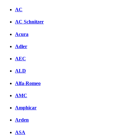
AC
AC Schnitzer
Acura
Adler
AEC
ALD
Alfa-Romeo
AMC
Amphicar
Arden
ASA