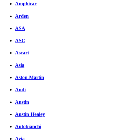
Amphicar
вКонтакте
Комментарии вКонтакте
Arden
ASA
ASC
Ascari
Asia
Aston-Martin
Audi
Austin
Austin-Healey
Autobianchi
Avia