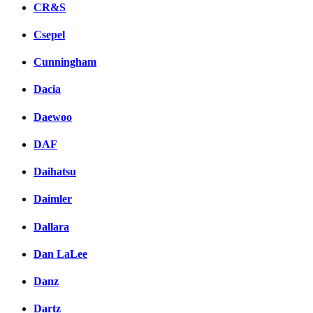
CR&S
Csepel
Cunningham
Dacia
Daewoo
DAF
Daihatsu
Daimler
Dallara
Dan LaLee
Danz
Dartz