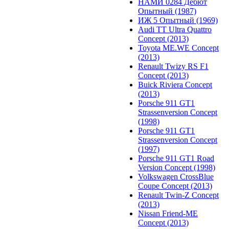
НАМИ 0284 Дебют
Опытный (1987)
ИЖ 5 Опытный (1969)
Audi TT Ultra Quattro
Concept (2013)
Toyota ME.WE Concept
(2013)
Renault Twizy RS F1
Concept (2013)
Buick Riviera Concept
(2013)
Porsche 911 GT1
Strassenversion Concept
(1998)
Porsche 911 GT1
Strassenversion Concept
(1997)
Porsche 911 GT1 Road
Version Concept (1998)
Volkswagen CrossBlue
Coupe Concept (2013)
Renault Twin-Z Concept
(2013)
Nissan Friend-ME
Concept (2013)