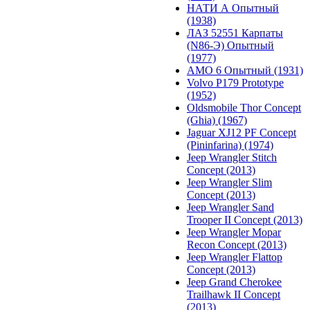
НАТИ А Опытный
(1938)
ЛАЗ 52551 Карпаты
(N86-Э) Опытный
(1977)
АМО 6 Опытный (1931)
Volvo P179 Prototype
(1952)
Oldsmobile Thor Concept
(Ghia) (1967)
Jaguar XJ12 PF Concept
(Pininfarina) (1974)
Jeep Wrangler Stitch
Concept (2013)
Jeep Wrangler Slim
Concept (2013)
Jeep Wrangler Sand
Trooper II Concept (2013)
Jeep Wrangler Mopar
Recon Concept (2013)
Jeep Wrangler Flattop
Concept (2013)
Jeep Grand Cherokee
Trailhawk II Concept
(2013)