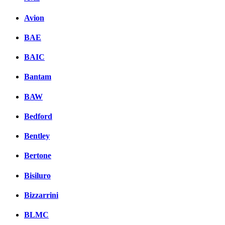
Avion
BAE
BAIC
Bantam
BAW
Bedford
Bentley
Bertone
Bisiluro
Bizzarrini
BLMC