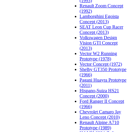
(1993)
Renault Zoom Concept
(1992)
Lamborghini Egoista
Concept (2013)
SEAT Leon Cup Racer
Concept (2013)
Volkswagen Design
Vision GTI Concept
(2013)
Vector W2 Running
Prototype (1978)
Vector Concept (1972)
Shelby GT350 Prototype
(1966)
Pagani Huayra Prototype
(2011)
Hispano-Suiza HS21
Concept (2000)
Ford Ranger II Concept
(1966)
Chevrolet Camaro Jay
Leno Concept (2010)
Renault Alpine A710
Prototype (1989)