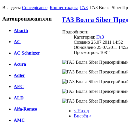
Вы здесь:
Conceptcar.ee
Концепт-кары
ГАЗ
ГАЗ Волга Siber П
Автопроизводители
ГАЗ Волга Siber Пре
Abarth
Подробности
Категория:
ГАЗ
AC
Создано 25.07.2011 14:52
Обновлено 25.07.2011 14:5
Просмотров: 10811
AC Schnitzer
Acura
Adler
AEC
ALD
Alfa-Romeo
< Назад
Вперёд >
AMC
Facebook