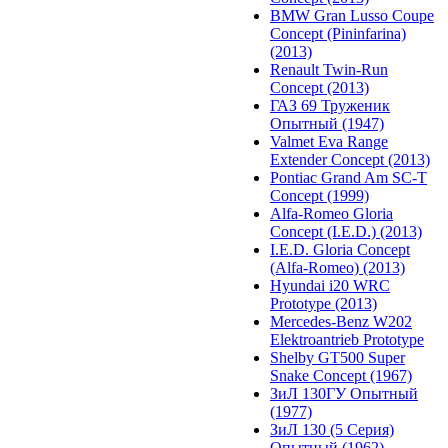
BMW Gran Lusso Coupe
Concept (Pininfarina)
(2013)
Renault Twin-Run
Concept (2013)
ГАЗ 69 Труженик
Опытный (1947)
Valmet Eva Range
Extender Concept (2013)
Pontiac Grand Am SC-T
Concept (1999)
Alfa-Romeo Gloria
Concept (I.E.D.) (2013)
I.E.D. Gloria Concept
(Alfa-Romeo) (2013)
Hyundai i20 WRC
Prototype (2013)
Mercedes-Benz W202
Elektroantrieb Prototype
Shelby GT500 Super
Snake Concept (1967)
ЗиЛ 130ГУ Опытный
(1977)
ЗиЛ 130 (5 Серия)
Опытный (1962)