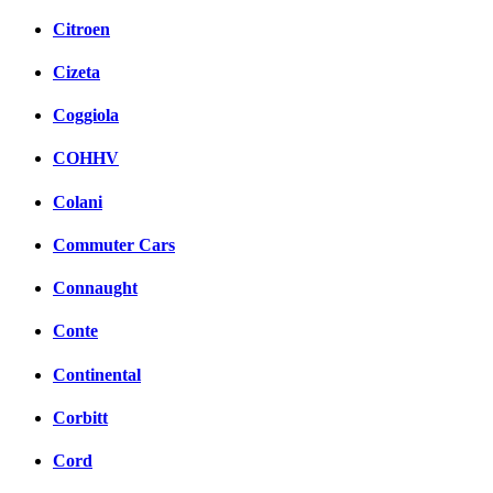
Citroen
Cizeta
Coggiola
COHHV
Colani
Commuter Cars
Connaught
Conte
Continental
Corbitt
Cord