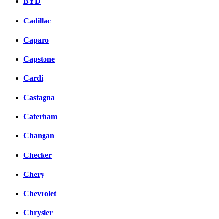
BYD
Cadillac
Caparo
Capstone
Cardi
Castagna
Caterham
Changan
Checker
Chery
Chevrolet
Chrysler