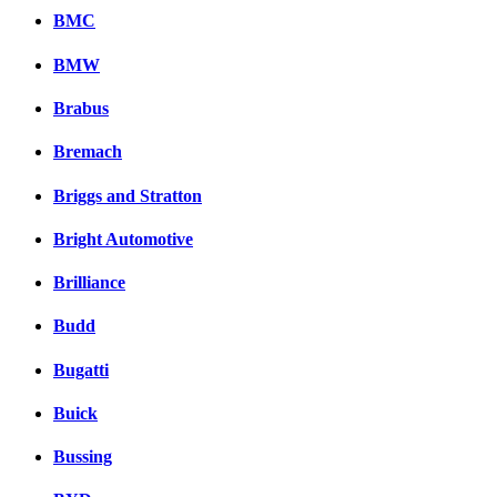
BMC
BMW
Brabus
Bremach
Briggs and Stratton
Bright Automotive
Brilliance
Budd
Bugatti
Buick
Bussing