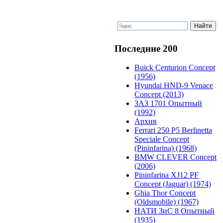
Последние 200
Buick Centurion Concept
(1956)
Hyundai HND-9 Venace
Concept (2013)
ЗАЗ 1701 Опытный
(1992)
Архив
Ferrari 250 P5 Berlinetta
Speciale Concept
(Pininfarina) (1968)
BMW CLEVER Concept
(2006)
Pininfarina XJ12 PF
Concept (Jaguar) (1974)
Ghia Thor Concept
(Oldsmobile) (1967)
НАТИ ЗиС 8 Опытный
(1935)