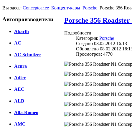
Вы здесь:
Conceptcar.ee
Концепт-кары
Porsche
Porsche 356 Roa
Автопроизводители
Porsche 356 Roadster
Abarth
Подробности
Категория:
Porsche
AC
Создано 08.02.2012 16:13
Обновлено 08.02.2012 16:1
Просмотров: 4770
AC Schnitzer
Acura
Adler
AEC
ALD
Alfa-Romeo
AMC