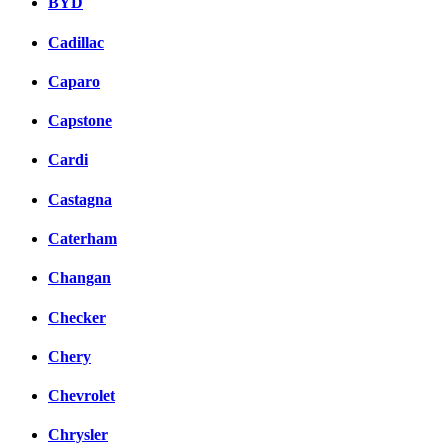
BYD
Cadillac
Caparo
Capstone
Cardi
Castagna
Caterham
Changan
Checker
Chery
Chevrolet
Chrysler