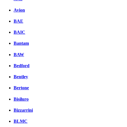
Avion
BAE
BAIC
Bantam
BAW
Bedford
Bentley
Bertone
Bisiluro
Bizzarrini
BLMC