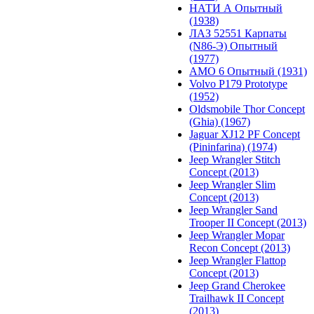
НАТИ А Опытный
(1938)
ЛАЗ 52551 Карпаты
(N86-Э) Опытный
(1977)
АМО 6 Опытный (1931)
Volvo P179 Prototype
(1952)
Oldsmobile Thor Concept
(Ghia) (1967)
Jaguar XJ12 PF Concept
(Pininfarina) (1974)
Jeep Wrangler Stitch
Concept (2013)
Jeep Wrangler Slim
Concept (2013)
Jeep Wrangler Sand
Trooper II Concept (2013)
Jeep Wrangler Mopar
Recon Concept (2013)
Jeep Wrangler Flattop
Concept (2013)
Jeep Grand Cherokee
Trailhawk II Concept
(2013)