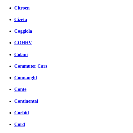
Citroen
Cizeta
Coggiola
COHHV
Colani
Commuter Cars
Connaught
Conte
Continental
Corbitt
Cord