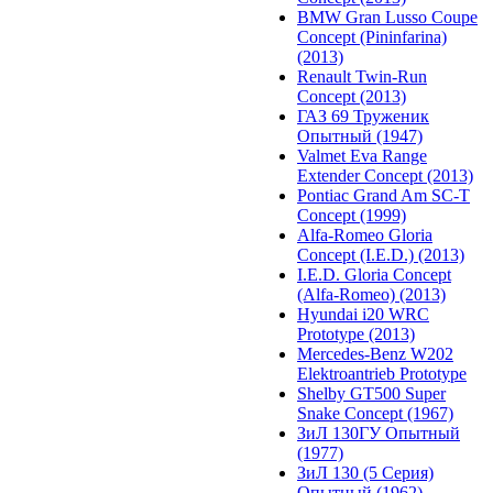
BMW Gran Lusso Coupe
Concept (Pininfarina)
(2013)
Renault Twin-Run
Concept (2013)
ГАЗ 69 Труженик
Опытный (1947)
Valmet Eva Range
Extender Concept (2013)
Pontiac Grand Am SC-T
Concept (1999)
Alfa-Romeo Gloria
Concept (I.E.D.) (2013)
I.E.D. Gloria Concept
(Alfa-Romeo) (2013)
Hyundai i20 WRC
Prototype (2013)
Mercedes-Benz W202
Elektroantrieb Prototype
Shelby GT500 Super
Snake Concept (1967)
ЗиЛ 130ГУ Опытный
(1977)
ЗиЛ 130 (5 Серия)
Опытный (1962)