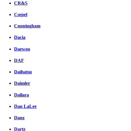
CR&S
Csepel
Cunningham
Dacia
Daewoo
DAF
Daihatsu
Daimler
Dallara
Dan LaLee
Danz
Dartz