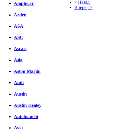
< Назад
Amphicar
Вперёд >
Arden
Facebook
ASA
вКонтакте
Комментарии вКонтакте
ASC
Ascari
Asia
Aston-Martin
Audi
Austin
Austin-Healey
Autobianchi
Avia