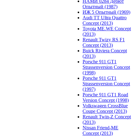
НАМИ 0284 Дебют
Опытный (1987)
ИЖ 5 Опытный (1969)
Audi TT Ultra Quattro
Concept (2013)
Toyota ME.WE Concept
(2013)
Renault Twizy RS F1
Concept (2013)
Buick Riviera Concept
(2013)
Porsche 911 GT1
Strassenversion Concept
(1998)
Porsche 911 GT1
Strassenversion Concept
(1997)
Porsche 911 GT1 Road
Version Concept (1998)
Volkswagen CrossBlue
Coupe Concept (2013)
Renault Twin-Z Concept
(2013)
Nissan Friend-ME
Concept (2013)