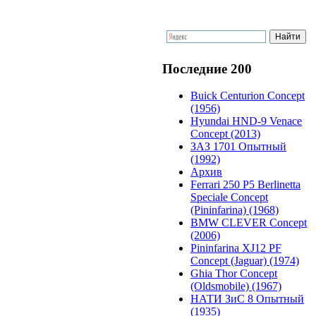
Последние 200
Buick Centurion Concept
(1956)
Hyundai HND-9 Venace
Concept (2013)
ЗАЗ 1701 Опытный
(1992)
Архив
Ferrari 250 P5 Berlinetta
Speciale Concept
(Pininfarina) (1968)
BMW CLEVER Concept
(2006)
Pininfarina XJ12 PF
Concept (Jaguar) (1974)
Ghia Thor Concept
(Oldsmobile) (1967)
НАТИ ЗиС 8 Опытный
(1935)