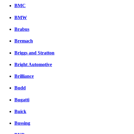
BMC
BMW
Brabus
Bremach
Briggs and Stratton
Bright Automotive
Brilliance
Budd
Bugatti
Buick
Bussing