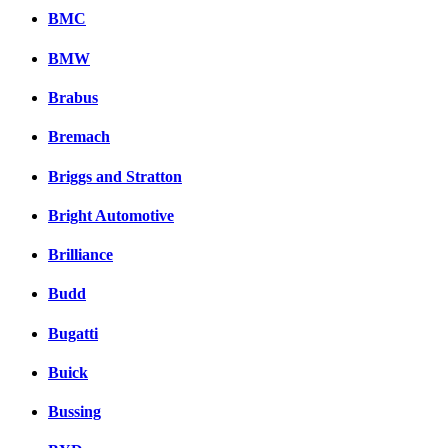
BMC
BMW
Brabus
Bremach
Briggs and Stratton
Bright Automotive
Brilliance
Budd
Bugatti
Buick
Bussing