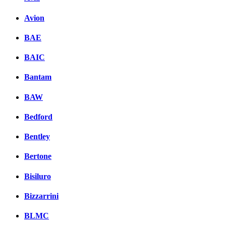
Avion
BAE
BAIC
Bantam
BAW
Bedford
Bentley
Bertone
Bisiluro
Bizzarrini
BLMC