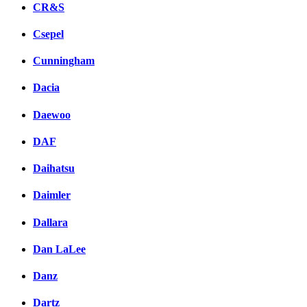
CR&S
Csepel
Cunningham
Dacia
Daewoo
DAF
Daihatsu
Daimler
Dallara
Dan LaLee
Danz
Dartz