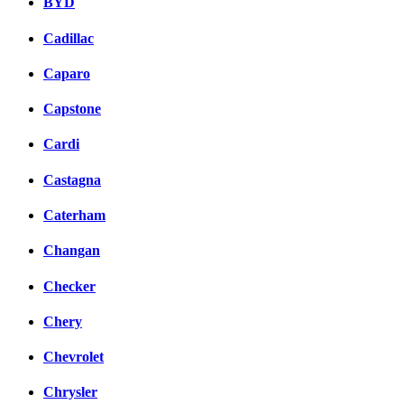
BYD
Cadillac
Caparo
Capstone
Cardi
Castagna
Caterham
Changan
Checker
Chery
Chevrolet
Chrysler