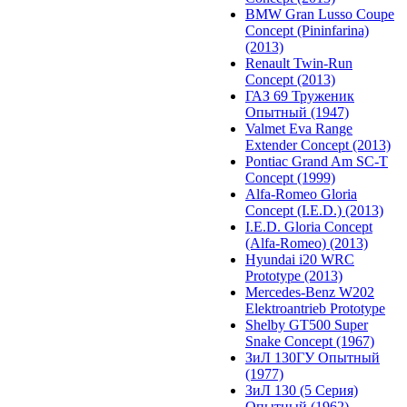
BMW Gran Lusso Coupe
Concept (Pininfarina)
(2013)
Renault Twin-Run
Concept (2013)
ГАЗ 69 Труженик
Опытный (1947)
Valmet Eva Range
Extender Concept (2013)
Pontiac Grand Am SC-T
Concept (1999)
Alfa-Romeo Gloria
Concept (I.E.D.) (2013)
I.E.D. Gloria Concept
(Alfa-Romeo) (2013)
Hyundai i20 WRC
Prototype (2013)
Mercedes-Benz W202
Elektroantrieb Prototype
Shelby GT500 Super
Snake Concept (1967)
ЗиЛ 130ГУ Опытный
(1977)
ЗиЛ 130 (5 Серия)
Опытный (1962)