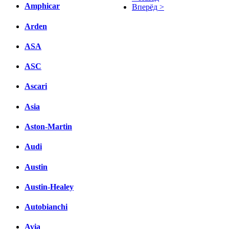
Amphicar
Вперёд >
Facebook
Arden
вКонтакте
ASA
Комментарии вКонтакте
ASC
Ascari
Asia
Aston-Martin
Audi
Austin
Austin-Healey
Autobianchi
Avia