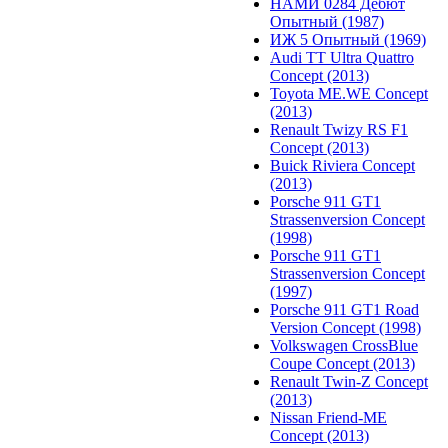
НАМИ 0284 Дебют
Опытный (1987)
ИЖ 5 Опытный (1969)
Audi TT Ultra Quattro
Concept (2013)
Toyota ME.WE Concept
(2013)
Renault Twizy RS F1
Concept (2013)
Buick Riviera Concept
(2013)
Porsche 911 GT1
Strassenversion Concept
(1998)
Porsche 911 GT1
Strassenversion Concept
(1997)
Porsche 911 GT1 Road
Version Concept (1998)
Volkswagen CrossBlue
Coupe Concept (2013)
Renault Twin-Z Concept
(2013)
Nissan Friend-ME
Concept (2013)