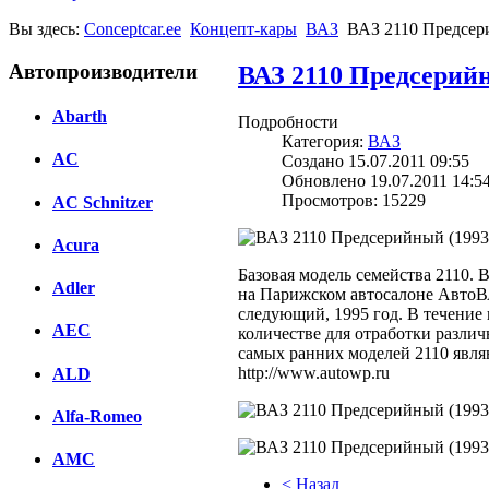
Вы здесь:
Conceptcar.ee
Концепт-кары
ВАЗ
ВАЗ 2110 Предсер
Автопроизводители
ВАЗ 2110 Предсерийн
Abarth
Подробности
Категория:
ВАЗ
AC
Создано 15.07.2011 09:55
Обновлено 19.07.2011 14:5
Просмотров: 15229
AC Schnitzer
Acura
Базовая модель семейства 2110.
Adler
на Парижском автосалоне АвтоВА
следующий, 1995 год. В течение
AEC
количестве для отработки разл
самых ранних моделей 2110 явля
http://www.autowp.ru
ALD
Alfa-Romeo
AMC
< Назад