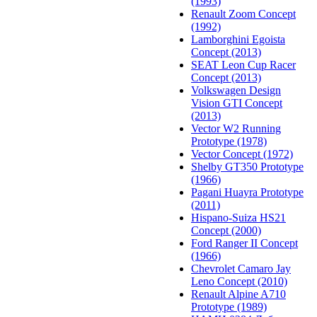
(1993)
Renault Zoom Concept
(1992)
Lamborghini Egoista
Concept (2013)
SEAT Leon Cup Racer
Concept (2013)
Volkswagen Design
Vision GTI Concept
(2013)
Vector W2 Running
Prototype (1978)
Vector Concept (1972)
Shelby GT350 Prototype
(1966)
Pagani Huayra Prototype
(2011)
Hispano-Suiza HS21
Concept (2000)
Ford Ranger II Concept
(1966)
Chevrolet Camaro Jay
Leno Concept (2010)
Renault Alpine A710
Prototype (1989)