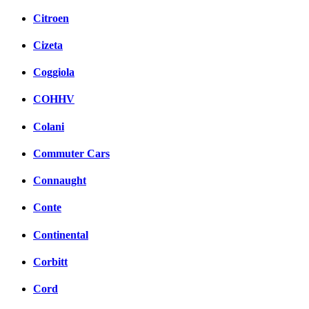
Citroen
Cizeta
Coggiola
COHHV
Colani
Commuter Cars
Connaught
Conte
Continental
Corbitt
Cord