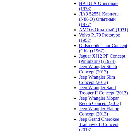
НАТИ А Опытный
(1938)
ЛАЗ 52551 Карпаты
(N86-Э) Опытный
(1977)
АМО 6 Опытный (1931)
Volvo P179 Prototype
(1952)
Oldsmobile Thor Concept
(Ghia) (1967)
Jaguar XJ12 PF Concept
(Pininfarina) (1974)
Jeep Wrangler Stitch
Concept (2013)
Jeep Wrangler Slim
Concept (2013)
Jeep Wrangler Sand
Trooper II Concept (2013)
Jeep Wrangler Mopar
Recon Concept (2013)
Jeep Wrangler Flattop
Concept (2013)
Jeep Grand Cherokee
Trailhawk II Concept
(2013)