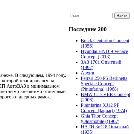
Последние 200
Buick Centurion Concept
(1956)
Hyundai HND-9 Venace
Concept (2013)
ЗАЗ 1701 Опытный
(1992)
Архив
анеже. В следующем, 1994 году,
Ferrari 250 P5 Berlinetta
 которой планировался на
Speciale Concept
в ОПП АвтоВАЗ в минимальном
(Pininfarina) (1968)
 заметными внешними отличиями
BMW CLEVER Concept
орогов и дверных рамок.
(2006)
Pininfarina XJ12 PF
Concept (Jaguar) (1974)
Ghia Thor Concept
(Oldsmobile) (1967)
НАТИ ЗиС 8 Опытный
(1935)