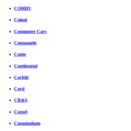
COHHV
Colani
Commuter Cars
Connaught
Conte
Continental
Corbitt
Cord
CR&S
Csepel
Cunningham