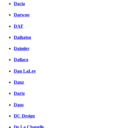
Dacia
Daewoo
DAF
Daihatsu
Daimler
Dallara
Dan LaLee
Danz
Dartz
Daus
DC Design
De La Chapelle