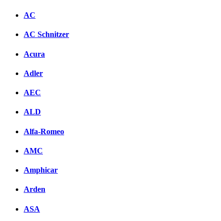
AC
AC Schnitzer
Acura
Adler
AEC
ALD
Alfa-Romeo
AMC
Amphicar
Arden
ASA