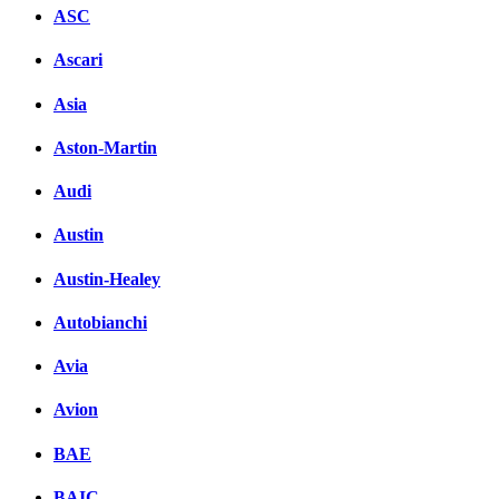
ASC
Ascari
Asia
Aston-Martin
Audi
Austin
Austin-Healey
Autobianchi
Avia
Avion
BAE
BAIC