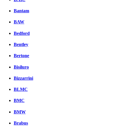
Bantam
BAW
Bedford
Bentley
Bertone
Bisiluro
Bizzarrini
BLMC
BMC
BMW
Brabus