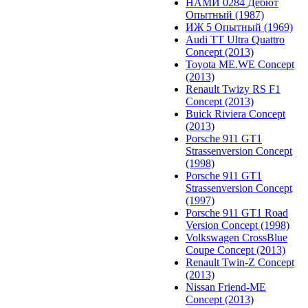
НАМИ 0284 Дебют
Опытный (1987)
ИЖ 5 Опытный (1969)
Audi TT Ultra Quattro
Concept (2013)
Toyota ME.WE Concept
(2013)
Renault Twizy RS F1
Concept (2013)
Buick Riviera Concept
(2013)
Porsche 911 GT1
Strassenversion Concept
(1998)
Porsche 911 GT1
Strassenversion Concept
(1997)
Porsche 911 GT1 Road
Version Concept (1998)
Volkswagen CrossBlue
Coupe Concept (2013)
Renault Twin-Z Concept
(2013)
Nissan Friend-ME
Concept (2013)