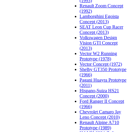
(1993)
Renault Zoom Concept
(1992)
Lamborghini Egoista
Concept (2013)
SEAT Leon Cup Racer
Concept (2013)
Volkswagen Design
Vision GTI Concept
(2013)
Vector W2 Running
Prototype (1978)
Vector Concept (1972)
Shelby GT350 Prototype
(1966)
Pagani Huayra Prototype
(2011)
Hispano-Suiza HS21
Concept (2000)
Ford Ranger II Concept
(1966)
Chevrolet Camaro Jay
Leno Concept (2010)
Renault Alpine A710
Prototype (1989)