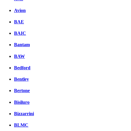
Avion
BAE
BAIC
Bantam
BAW
Bedford
Bentley
Bertone
Bisiluro
Bizzarrini
BLMC