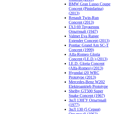
BMW Gran Lusso Coupe
Concept (Pininfarina)
(2013)
Renault Twin-Run
Concept (2013)
ГАЗ 69 Труженик
Опытный (1947)
Valmet Eva Range
Extender Concept (2013)
Pontiac Grand Am SC-T
Concept (1999)
Alfa-Romeo Gloria
Concept (I.E.D.) (2013)
I.E.D. Gloria Concept
(Alfa-Romeo) (2013)
Hyundai i20 WRC
Prototype (2013)
Mercedes-Benz W202
Elektroantrieb Prototype
Shelby GT500 Super
Snake Concept (1967)
ЗиЛ 130ГУ Опытный
(1977)
ЗиЛ 130 (5 Серия)
Опытный (1962)