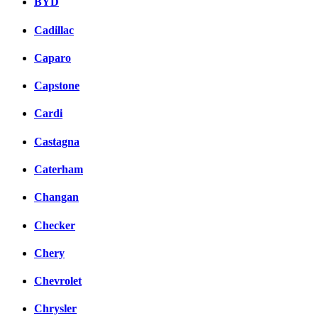
BYD
Cadillac
Caparo
Capstone
Cardi
Castagna
Caterham
Changan
Checker
Chery
Chevrolet
Chrysler