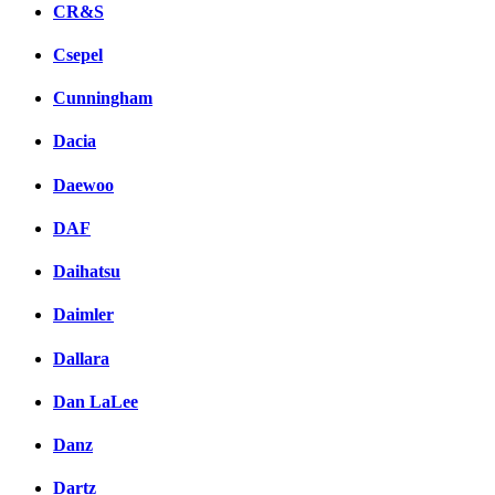
CR&S
Csepel
Cunningham
Dacia
Daewoo
DAF
Daihatsu
Daimler
Dallara
Dan LaLee
Danz
Dartz