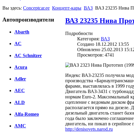
Вы здесь:
Conceptcar.ee
Концепт-кары
ВАЗ
ВАЗ 23235 Нива П
Автопроизводители
ВАЗ 23235 Нива Прот
Abarth
Подробности
Категория:
ВАЗ
AC
Создано 18.12.2012 13:55
Обновлено 25.02.2013 15:1
Просмотров: 4741
AC Schnitzer
Acura
Индекс ВАЗ-23235 получила мод
Adler
производства «Барнаултрансмаш
фарами, выставлялась в 1999 го
AEC
Двигатель ВАЗ-3431 с турбонадду
нормам Euro-2. Максимальный кр
сцепление с ведомым диском фра
ALD
располагается прямо на дизеле. 
дизельный двигатель станет базо
Alfa-Romeo
года было заключено соглашени
двигатель, ни пикап в серийное 
AMC
http://denisovets.narod.ru