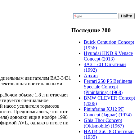
Последние 200
Buick Centurion Concept
(1956)
Hyundai HND-9 Venace
Concept (2013)
ЗАЗ 1701 Опытный
(1992)
Архив
одизельным двигателем ВАЗ-3431
Ferrari 250 P5 Berlinetta
мплектованная оригинальными
Speciale Concept
(Pininfarina) (1968)
абочем объеме 1,8 л и отвечает
BMW CLEVER Concept
атируется специальное
(2006)
й насос усилителя тормозов
Pininfarina XJ12 PF
ости. Предполагалось, что этот
Concept (Jaguar) (1974)
еля) доводки еще в ноябре 1998
Ghia Thor Concept
фирмой AVL, однако в итоге ни
(Oldsmobile) (1967)
НАТИ ЗиС 8 Опытный
(1935)