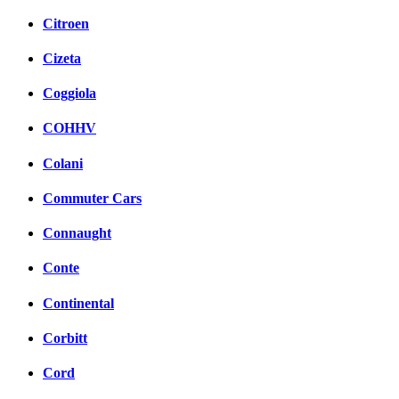
Citroen
Cizeta
Coggiola
COHHV
Colani
Commuter Cars
Connaught
Conte
Continental
Corbitt
Cord