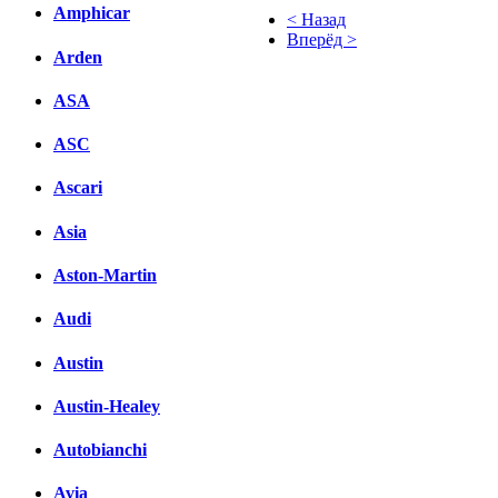
Amphicar
< Назад
Вперёд >
Arden
Facebook
ASA
вКонтакте
Комментарии вКонтакте
ASC
Ascari
Asia
Aston-Martin
Audi
Austin
Austin-Healey
Autobianchi
Avia