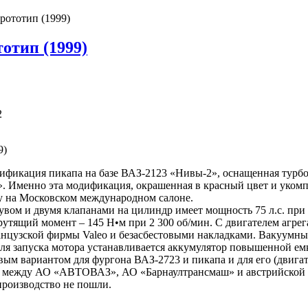
рототип (1999)
отип (1999)
2
ификация пикапа на базе ВАЗ-2123 «Нивы-2», оснащенная турб
». Именно эта модификация, окрашенная в красный цвет и уко
ду на Московском международном салоне.
вом и двумя клапанами на цилиндр имеет мощность 75 л.с. при р
утящий момент – 145 Н•м при 2 300 об/мин. С двигателем агрег
нцузской фирмы Valeo и безасбестовыми накладками. Вакуумны
Для запуска мотора устанавливается аккумулятор повышенной емк
вым вариантом для фургона ВАЗ-2723 и пикапа и для его (двигат
е между АО «АВТОВАЗ», АО «Барнаултрансмаш» и австрийской 
производство не пошли.