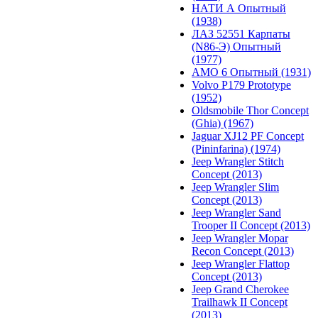
НАТИ А Опытный
(1938)
ЛАЗ 52551 Карпаты
(N86-Э) Опытный
(1977)
АМО 6 Опытный (1931)
Volvo P179 Prototype
(1952)
Oldsmobile Thor Concept
(Ghia) (1967)
Jaguar XJ12 PF Concept
(Pininfarina) (1974)
Jeep Wrangler Stitch
Concept (2013)
Jeep Wrangler Slim
Concept (2013)
Jeep Wrangler Sand
Trooper II Concept (2013)
Jeep Wrangler Mopar
Recon Concept (2013)
Jeep Wrangler Flattop
Concept (2013)
Jeep Grand Cherokee
Trailhawk II Concept
(2013)