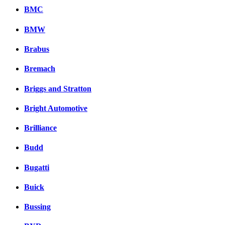
BMC
BMW
Brabus
Bremach
Briggs and Stratton
Bright Automotive
Brilliance
Budd
Bugatti
Buick
Bussing