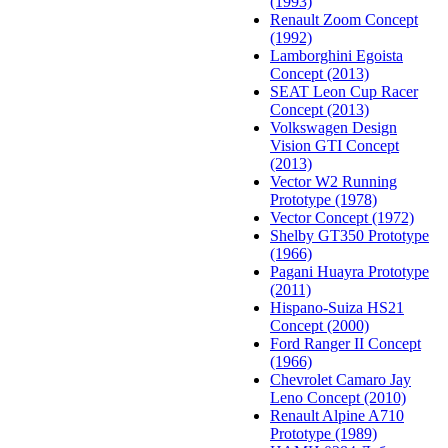
(1993)
Renault Zoom Concept
(1992)
Lamborghini Egoista
Concept (2013)
SEAT Leon Cup Racer
Concept (2013)
Volkswagen Design
Vision GTI Concept
(2013)
Vector W2 Running
Prototype (1978)
Vector Concept (1972)
Shelby GT350 Prototype
(1966)
Pagani Huayra Prototype
(2011)
Hispano-Suiza HS21
Concept (2000)
Ford Ranger II Concept
(1966)
Chevrolet Camaro Jay
Leno Concept (2010)
Renault Alpine A710
Prototype (1989)