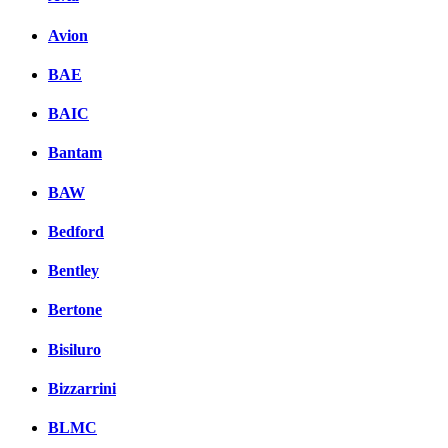
Avion
BAE
BAIC
Bantam
BAW
Bedford
Bentley
Bertone
Bisiluro
Bizzarrini
BLMC