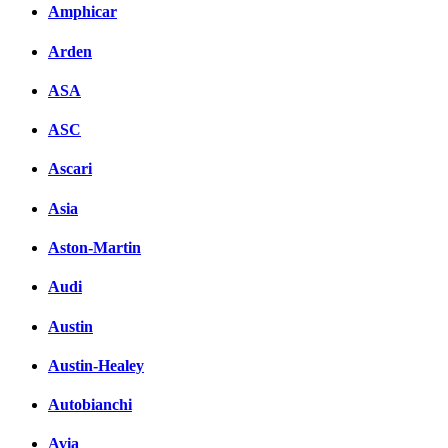
Комментарии вКонтакте
Amphicar
Arden
ASA
ASC
Ascari
Asia
Aston-Martin
Audi
Austin
Austin-Healey
Autobianchi
Avia