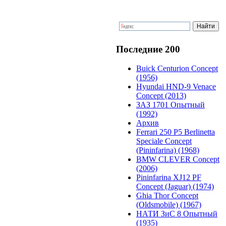
Последние 200
Buick Centurion Concept
(1956)
Hyundai HND-9 Venace
Concept (2013)
ЗАЗ 1701 Опытный
(1992)
Архив
Ferrari 250 P5 Berlinetta
Speciale Concept
(Pininfarina) (1968)
BMW CLEVER Concept
(2006)
Pininfarina XJ12 PF
Concept (Jaguar) (1974)
Ghia Thor Concept
(Oldsmobile) (1967)
НАТИ ЗиС 8 Опытный
(1935)