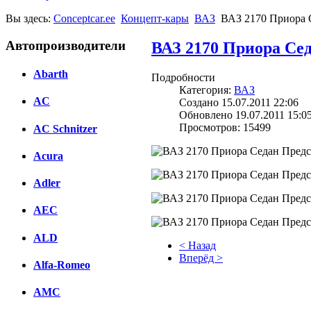
Вы здесь:
Conceptcar.ee
Концепт-кары
ВАЗ
ВАЗ 2170 Приора 
Автопроизводители
ВАЗ 2170 Приора Се
Abarth
Подробности
Категория:
ВАЗ
AC
Создано 15.07.2011 22:06
Обновлено 19.07.2011 15:0
Просмотров: 15499
AC Schnitzer
Acura
Adler
AEC
ALD
< Назад
Вперёд >
Alfa-Romeo
Facebook
AMC
вКонтакте