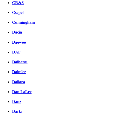
CR&S
Csepel
Cunningham
Dacia
Daewoo
DAF
Daihatsu
Daimler
Dallara
Dan LaLee
Danz
Dartz