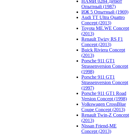
НАМИ 0284 Дебют
Опытный (1987)
ИЖ 5 Опытный (1969)
Audi TT Ultra Quattro
Concept (2013)
Toyota ME.WE Concept
(2013)
Renault Twizy RS F1
Concept (2013)
Buick Riviera Concept
(2013)
Porsche 911 GT1
Strassenversion Concept
(1998)
Porsche 911 GT1
Strassenversion Concept
(1997)
Porsche 911 GT1 Road
Version Concept (1998)
Volkswagen CrossBlue
Coupe Concept (2013)
Renault Twin-Z Concept
(2013)
Nissan Friend-ME
Concept (2013)