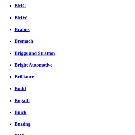
BMC
BMW
Brabus
Bremach
Briggs and Stratton
Bright Automotive
Brilliance
Budd
Bugatti
Buick
Bussing