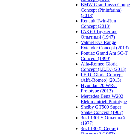
BMW Gran Lusso Coupe
Concept (Pininfarina)
(2013)
Renault Twin-Run
Concept (2013)
ГАЗ 69 Труженик
Опытный (1947)
Valmet Eva Range
Extender Concept (2013)
Pontiac Grand Am SC-T
Concept (1999)
Alfa-Romeo Gloria
Concept (I.E.D.) (2013)
I.E.D. Gloria Concept
(Alfa-Romeo) (2013)
Hyundai i20 WRC
Prototype (2013)
Mercedes-Benz W202
Elektroantrieb Prototype
Shelby GT500 Super
Snake Concept (1967)
ЗиЛ 130ГУ Опытный
(1977)
ЗиЛ 130 (5 Серия)
Опытный (1962)