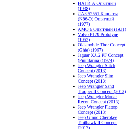
НАТИ А Опытный
(1938)
ЛАЗ 52551 Карпаты
(N86-Э) Опытный
(1977)
АМО 6 Опытный (1931)
Volvo P179 Prototype
(1952)
Oldsmobile Thor Concept
(Ghia) (1967)
Jaguar XJ12 PF Concept
(Pininfarina) (1974)
Jeep Wrangler Stitch
Concept (2013)
Jeep Wrangler Slim
Concept (2013)
Jeep Wrangler Sand
Trooper II Concept (2013)
Jeep Wrangler Mopar
Recon Concept (2013)
Jeep Wrangler Flattop
Concept (2013)
Jeep Grand Cherokee
Trailhawk II Concept
(2013)