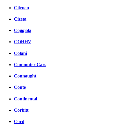
Citroen
Cizeta
Coggiola
COHHV
Colani
Commuter Cars
Connaught
Conte
Continental
Corbitt
Cord