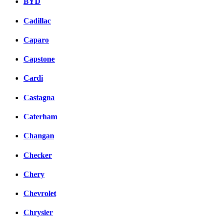
BYD
Cadillac
Caparo
Capstone
Cardi
Castagna
Caterham
Changan
Checker
Chery
Chevrolet
Chrysler