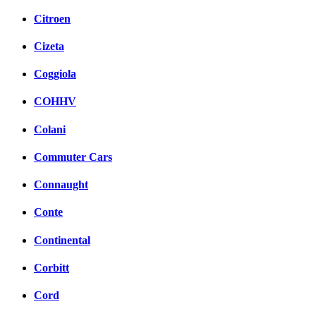
Citroen
Cizeta
Coggiola
COHHV
Colani
Commuter Cars
Connaught
Conte
Continental
Corbitt
Cord