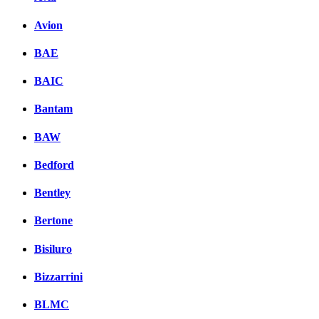
Avion
BAE
BAIC
Bantam
BAW
Bedford
Bentley
Bertone
Bisiluro
Bizzarrini
BLMC