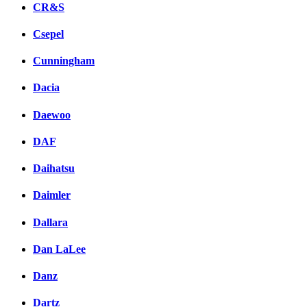
CR&S
Csepel
Cunningham
Dacia
Daewoo
DAF
Daihatsu
Daimler
Dallara
Dan LaLee
Danz
Dartz