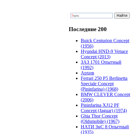
Последние 200
Buick Centurion Concept
(1956)
Hyundai HND-9 Venace
Concept (2013)
ЗАЗ 1701 Опытный
(1992)
Архив
Ferrari 250 P5 Berlinetta
Speciale Concept
(Pininfarina) (1968)
BMW CLEVER Concept
(2006)
Pininfarina XJ12 PF
Concept (Jaguar) (1974)
Ghia Thor Concept
(Oldsmobile) (1967)
НАТИ ЗиС 8 Опытный
(1935)