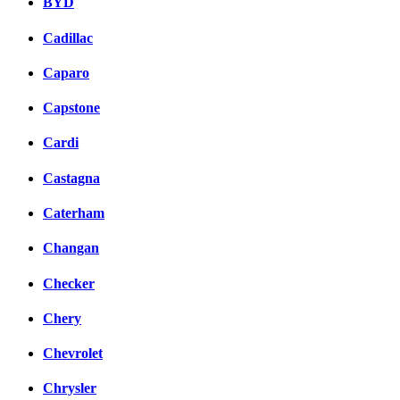
BYD
Cadillac
Caparo
Capstone
Cardi
Castagna
Caterham
Changan
Checker
Chery
Chevrolet
Chrysler