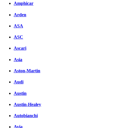
Amphicar
вКонтакте
Комментарии вКонтакте
Arden
ASA
ASC
Ascari
Asia
Aston-Martin
Audi
Austin
Austin-Healey
Autobianchi
Avia