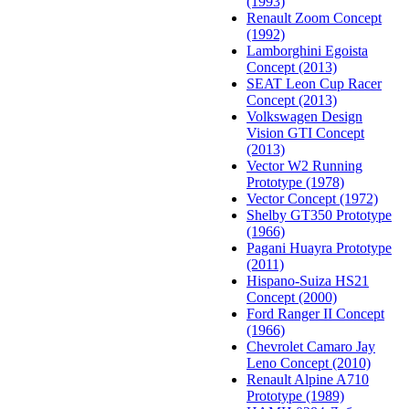
(1993)
Renault Zoom Concept
(1992)
Lamborghini Egoista
Concept (2013)
SEAT Leon Cup Racer
Concept (2013)
Volkswagen Design
Vision GTI Concept
(2013)
Vector W2 Running
Prototype (1978)
Vector Concept (1972)
Shelby GT350 Prototype
(1966)
Pagani Huayra Prototype
(2011)
Hispano-Suiza HS21
Concept (2000)
Ford Ranger II Concept
(1966)
Chevrolet Camaro Jay
Leno Concept (2010)
Renault Alpine A710
Prototype (1989)