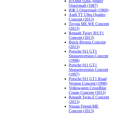
НАМИ 0284 Дебют
Опытный (1987)
ИЖ 5 Опытный (1969)
Audi TT Ultra Quattro
Concept (2013)
Toyota ME.WE Concept
(2013)
Renault Twizy RS F1
Concept (2013)
Buick Riviera Concept
(2013)
Porsche 911 GT1
Strassenversion Concept
(1998)
Porsche 911 GT1
Strassenversion Concept
(1997)
Porsche 911 GT1 Road
Version Concept (1998)
Volkswagen CrossBlue
Coupe Concept (2013)
Renault Twin-Z Concept
(2013)
Nissan Friend-ME
Concept (2013)