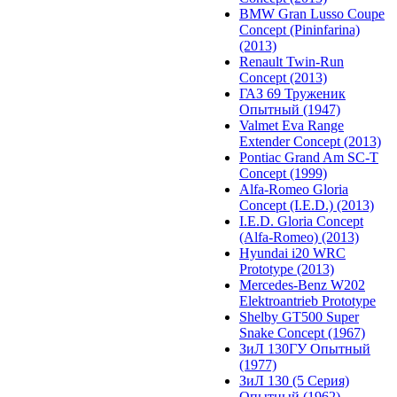
BMW Gran Lusso Coupe
Concept (Pininfarina)
(2013)
Renault Twin-Run
Concept (2013)
ГАЗ 69 Труженик
Опытный (1947)
Valmet Eva Range
Extender Concept (2013)
Pontiac Grand Am SC-T
Concept (1999)
Alfa-Romeo Gloria
Concept (I.E.D.) (2013)
I.E.D. Gloria Concept
(Alfa-Romeo) (2013)
Hyundai i20 WRC
Prototype (2013)
Mercedes-Benz W202
Elektroantrieb Prototype
Shelby GT500 Super
Snake Concept (1967)
ЗиЛ 130ГУ Опытный
(1977)
ЗиЛ 130 (5 Серия)
Опытный (1962)