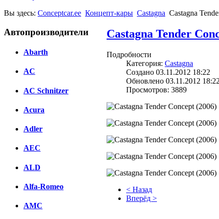
Вы здесь:
Conceptcar.ee
Концепт-кары
Castagna
Castagna Tende
Автопроизводители
Castagna Tender Conc
Abarth
Подробности
Категория:
Castagna
AC
Создано 03.11.2012 18:22
Обновлено 03.11.2012 18:2
Просмотров: 3889
AC Schnitzer
Acura
Adler
AEC
ALD
Alfa-Romeo
< Назад
Вперёд >
AMC
Facebook