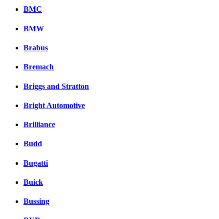
BMC
BMW
Brabus
Bremach
Briggs and Stratton
Bright Automotive
Brilliance
Budd
Bugatti
Buick
Bussing