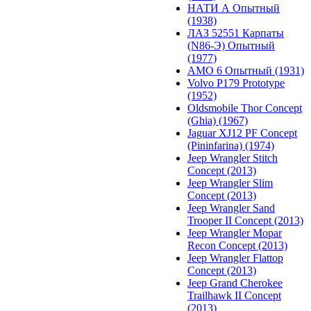
НАТИ А Опытный
(1938)
ЛАЗ 52551 Карпаты
(N86-Э) Опытный
(1977)
АМО 6 Опытный (1931)
Volvo P179 Prototype
(1952)
Oldsmobile Thor Concept
(Ghia) (1967)
Jaguar XJ12 PF Concept
(Pininfarina) (1974)
Jeep Wrangler Stitch
Concept (2013)
Jeep Wrangler Slim
Concept (2013)
Jeep Wrangler Sand
Trooper II Concept (2013)
Jeep Wrangler Mopar
Recon Concept (2013)
Jeep Wrangler Flattop
Concept (2013)
Jeep Grand Cherokee
Trailhawk II Concept
(2013)