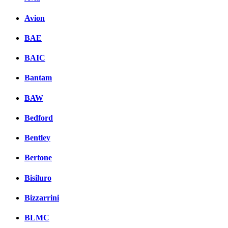
Avion
BAE
BAIC
Bantam
BAW
Bedford
Bentley
Bertone
Bisiluro
Bizzarrini
BLMC