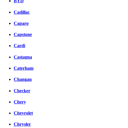
BYD
Cadillac
Caparo
Capstone
Cardi
Castagna
Caterham
Changan
Checker
Chery
Chevrolet
Chrysler