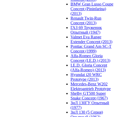
BMW Gran Lusso Coupe
Concept (Pininfarina)
(2013)
Renault Twin-Run
Concept (2013)
ГАЗ 69 Труженик
Опытный (1947)
Valmet Eva Range
Extender Concept (2013)
Pontiac Grand Am SC-T
Concept (1999)
Alfa-Romeo Gloria
Concept (I.E.D.) (2013)
I.E.D. Gloria Concept
(Alfa-Romeo) (2013)
Hyundai i20 WRC
Prototype (2013)
Mercedes-Benz W202
Elektroantrieb Prototype
Shelby GT500 Super
Snake Concept (1967)
ЗиЛ 130ГУ Опытный
(1977)
ЗиЛ 130 (5 Серия)
Опытный (1962)