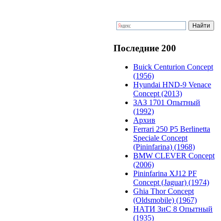
Последние 200
Buick Centurion Concept
(1956)
Hyundai HND-9 Venace
Concept (2013)
ЗАЗ 1701 Опытный
(1992)
Архив
Ferrari 250 P5 Berlinetta
Speciale Concept
(Pininfarina) (1968)
BMW CLEVER Concept
(2006)
Pininfarina XJ12 PF
Concept (Jaguar) (1974)
Ghia Thor Concept
(Oldsmobile) (1967)
НАТИ ЗиС 8 Опытный
(1935)