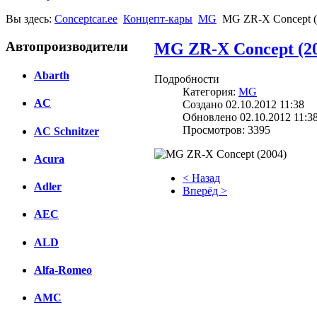
Вы здесь:
Conceptcar.ee
Концепт-кары
MG
MG ZR-X Concept (
Автопроизводители
MG ZR-X Concept (2
Abarth
Подробности
Категория:
MG
AC
Создано 02.10.2012 11:38
Обновлено 02.10.2012 11:3
Просмотров: 3395
AC Schnitzer
Acura
< Назад
Adler
Вперёд >
AEC
Facebook
вКонтакте
ALD
Комментарии вКонтакте
Alfa-Romeo
AMC