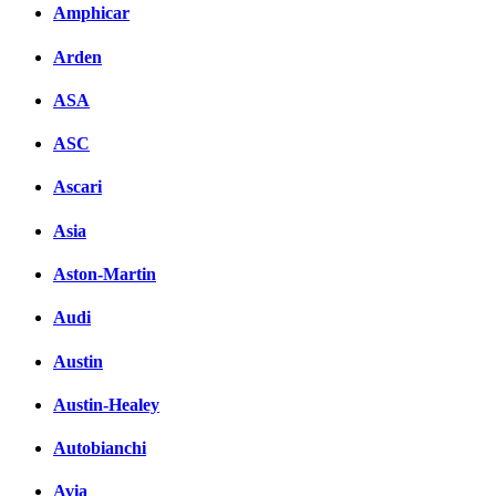
Amphicar
Arden
ASA
ASC
Ascari
Asia
Aston-Martin
Audi
Austin
Austin-Healey
Autobianchi
Avia