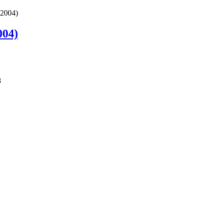
2004)
004)
8