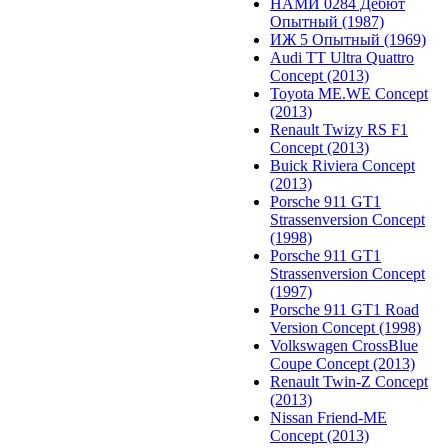
НАМИ 0284 Дебют
Опытный (1987)
ИЖ 5 Опытный (1969)
Audi TT Ultra Quattro
Concept (2013)
Toyota ME.WE Concept
(2013)
Renault Twizy RS F1
Concept (2013)
Buick Riviera Concept
(2013)
Porsche 911 GT1
Strassenversion Concept
(1998)
Porsche 911 GT1
Strassenversion Concept
(1997)
Porsche 911 GT1 Road
Version Concept (1998)
Volkswagen CrossBlue
Coupe Concept (2013)
Renault Twin-Z Concept
(2013)
Nissan Friend-ME
Concept (2013)