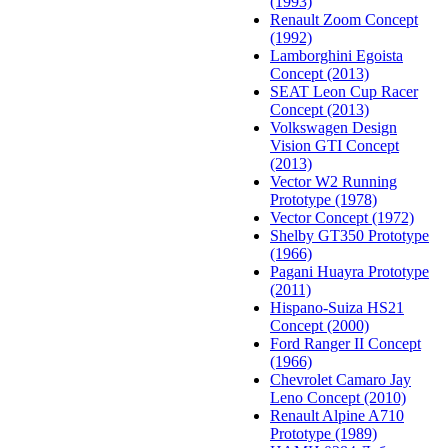
(1993)
Renault Zoom Concept
(1992)
Lamborghini Egoista
Concept (2013)
SEAT Leon Cup Racer
Concept (2013)
Volkswagen Design
Vision GTI Concept
(2013)
Vector W2 Running
Prototype (1978)
Vector Concept (1972)
Shelby GT350 Prototype
(1966)
Pagani Huayra Prototype
(2011)
Hispano-Suiza HS21
Concept (2000)
Ford Ranger II Concept
(1966)
Chevrolet Camaro Jay
Leno Concept (2010)
Renault Alpine A710
Prototype (1989)