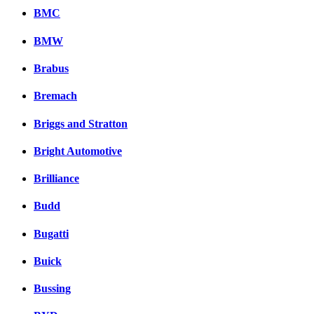
BMC
BMW
Brabus
Bremach
Briggs and Stratton
Bright Automotive
Brilliance
Budd
Bugatti
Buick
Bussing