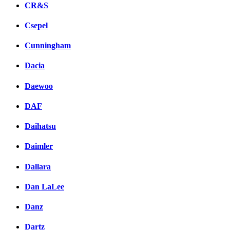
CR&S
Csepel
Cunningham
Dacia
Daewoo
DAF
Daihatsu
Daimler
Dallara
Dan LaLee
Danz
Dartz