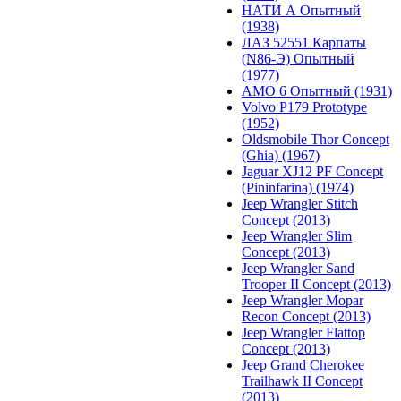
НАТИ А Опытный
(1938)
ЛАЗ 52551 Карпаты
(N86-Э) Опытный
(1977)
АМО 6 Опытный (1931)
Volvo P179 Prototype
(1952)
Oldsmobile Thor Concept
(Ghia) (1967)
Jaguar XJ12 PF Concept
(Pininfarina) (1974)
Jeep Wrangler Stitch
Concept (2013)
Jeep Wrangler Slim
Concept (2013)
Jeep Wrangler Sand
Trooper II Concept (2013)
Jeep Wrangler Mopar
Recon Concept (2013)
Jeep Wrangler Flattop
Concept (2013)
Jeep Grand Cherokee
Trailhawk II Concept
(2013)