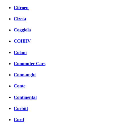
Citroen
Cizeta
Coggiola
COHHV
Colani
Commuter Cars
Connaught
Conte
Continental
Corbitt
Cord