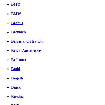
BMC
BMW
Brabus
Bremach
Briggs and Stratton
Bright Automotive
Brilliance
Budd
Bugatti
Buick
Bussing