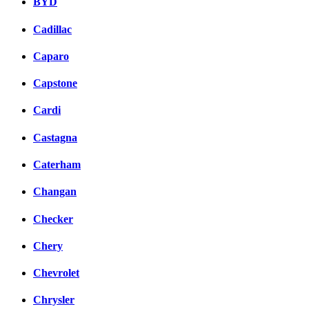
BYD
Cadillac
Caparo
Capstone
Cardi
Castagna
Caterham
Changan
Checker
Chery
Chevrolet
Chrysler