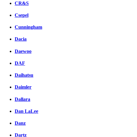
CR&S
Csepel
Cunningham
Dacia
Daewoo
DAF
Daihatsu
Daimler
Dallara
Dan LaLee
Danz
Dartz