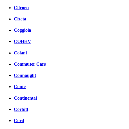
Citroen
Cizeta
Coggiola
COHHV
Colani
Commuter Cars
Connaught
Conte
Continental
Corbitt
Cord