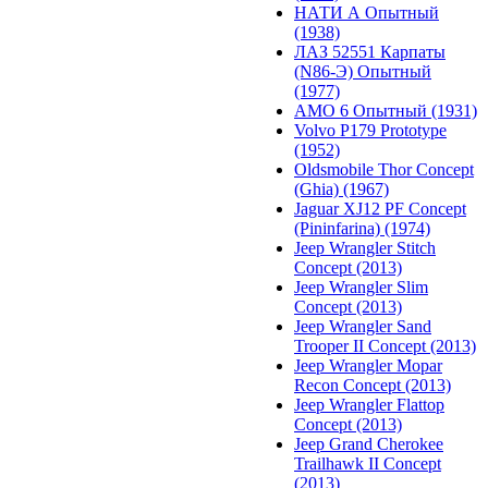
НАТИ А Опытный
(1938)
ЛАЗ 52551 Карпаты
(N86-Э) Опытный
(1977)
АМО 6 Опытный (1931)
Volvo P179 Prototype
(1952)
Oldsmobile Thor Concept
(Ghia) (1967)
Jaguar XJ12 PF Concept
(Pininfarina) (1974)
Jeep Wrangler Stitch
Concept (2013)
Jeep Wrangler Slim
Concept (2013)
Jeep Wrangler Sand
Trooper II Concept (2013)
Jeep Wrangler Mopar
Recon Concept (2013)
Jeep Wrangler Flattop
Concept (2013)
Jeep Grand Cherokee
Trailhawk II Concept
(2013)