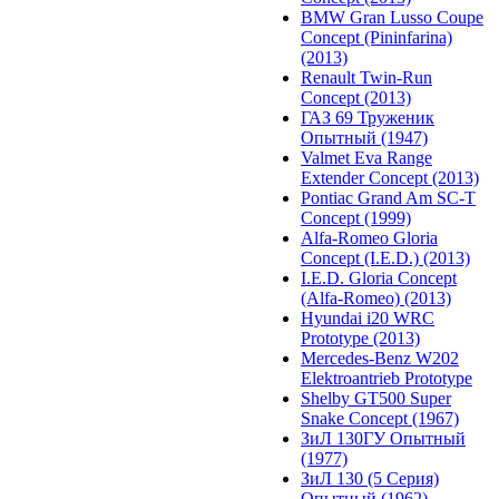
BMW Gran Lusso Coupe
Concept (Pininfarina)
(2013)
Renault Twin-Run
Concept (2013)
ГАЗ 69 Труженик
Опытный (1947)
Valmet Eva Range
Extender Concept (2013)
Pontiac Grand Am SC-T
Concept (1999)
Alfa-Romeo Gloria
Concept (I.E.D.) (2013)
I.E.D. Gloria Concept
(Alfa-Romeo) (2013)
Hyundai i20 WRC
Prototype (2013)
Mercedes-Benz W202
Elektroantrieb Prototype
Shelby GT500 Super
Snake Concept (1967)
ЗиЛ 130ГУ Опытный
(1977)
ЗиЛ 130 (5 Серия)
Опытный (1962)