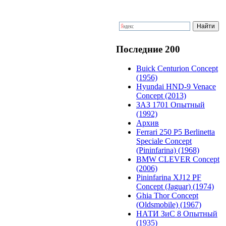
Последние 200
Buick Centurion Concept
(1956)
Hyundai HND-9 Venace
Concept (2013)
ЗАЗ 1701 Опытный
(1992)
Архив
Ferrari 250 P5 Berlinetta
Speciale Concept
(Pininfarina) (1968)
BMW CLEVER Concept
(2006)
Pininfarina XJ12 PF
Concept (Jaguar) (1974)
Ghia Thor Concept
(Oldsmobile) (1967)
НАТИ ЗиС 8 Опытный
(1935)