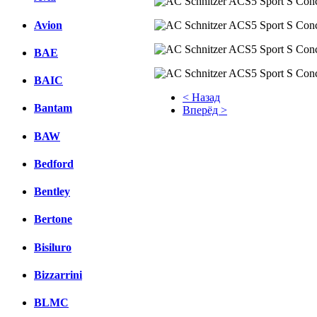
Avion
BAE
BAIC
< Назад
Bantam
Вперёд >
Facebook
BAW
вКонтакте
Bedford
Комментарии вКонтакте
Bentley
Bertone
Bisiluro
Bizzarrini
BLMC