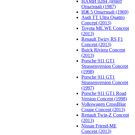
НАМИ 0284 Дебют
Опытный (1987)
ИЖ 5 Опытный (1969)
Audi TT Ultra Quattro
Concept (2013)
Toyota ME.WE Concept
(2013)
Renault Twizy RS F1
Concept (2013)
Buick Riviera Concept
(2013)
Porsche 911 GT1
Strassenversion Concept
(1998)
Porsche 911 GT1
Strassenversion Concept
(1997)
Porsche 911 GT1 Road
Version Concept (1998)
Volkswagen CrossBlue
Coupe Concept (2013)
Renault Twin-Z Concept
(2013)
Nissan Friend-ME
Concept (2013)