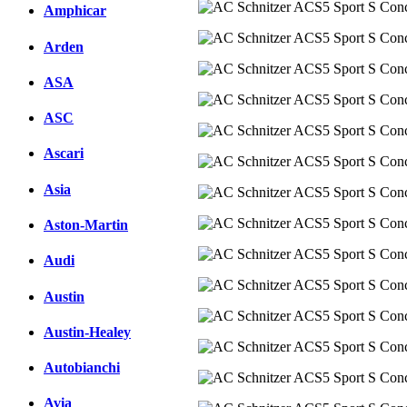
Amphicar
Arden
ASA
ASC
Ascari
Asia
Aston-Martin
Audi
Austin
Austin-Healey
Autobianchi
Avia