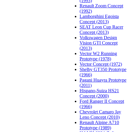
(1993)
Renault Zoom Concept
(1992)
Lamborghini Egoista
Concept (2013)
SEAT Leon Cup Racer
Concept (2013)
Volkswagen Design
Vision GTI Concept
(2013)
Vector W2 Running
Prototype (1978)
Vector Concept (1972)
Shelby GT350 Prototype
(1966)
Pagani Huayra Prototype
(2011)
Hispano-Suiza HS21
Concept (2000)
Ford Ranger II Concept
(1966)
Chevrolet Camaro Jay
Leno Concept (2010)
Renault Alpine A710
Prototype (1989)