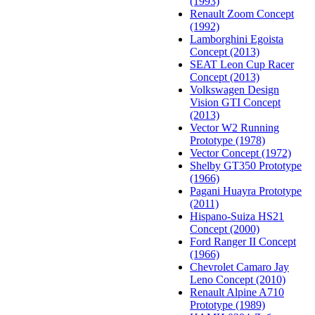
(1993)
Renault Zoom Concept
(1992)
Lamborghini Egoista
Concept (2013)
SEAT Leon Cup Racer
Concept (2013)
Volkswagen Design
Vision GTI Concept
(2013)
Vector W2 Running
Prototype (1978)
Vector Concept (1972)
Shelby GT350 Prototype
(1966)
Pagani Huayra Prototype
(2011)
Hispano-Suiza HS21
Concept (2000)
Ford Ranger II Concept
(1966)
Chevrolet Camaro Jay
Leno Concept (2010)
Renault Alpine A710
Prototype (1989)