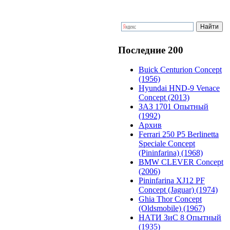
Последние 200
Buick Centurion Concept
(1956)
Hyundai HND-9 Venace
Concept (2013)
ЗАЗ 1701 Опытный
(1992)
Архив
Ferrari 250 P5 Berlinetta
Speciale Concept
(Pininfarina) (1968)
BMW CLEVER Concept
(2006)
Pininfarina XJ12 PF
Concept (Jaguar) (1974)
Ghia Thor Concept
(Oldsmobile) (1967)
НАТИ ЗиС 8 Опытный
(1935)