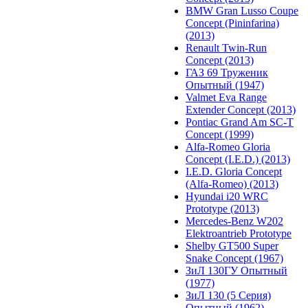
BMW Gran Lusso Coupe
Concept (Pininfarina)
(2013)
Renault Twin-Run
Concept (2013)
ГАЗ 69 Труженик
Опытный (1947)
Valmet Eva Range
Extender Concept (2013)
Pontiac Grand Am SC-T
Concept (1999)
Alfa-Romeo Gloria
Concept (I.E.D.) (2013)
I.E.D. Gloria Concept
(Alfa-Romeo) (2013)
Hyundai i20 WRC
Prototype (2013)
Mercedes-Benz W202
Elektroantrieb Prototype
Shelby GT500 Super
Snake Concept (1967)
ЗиЛ 130ГУ Опытный
(1977)
ЗиЛ 130 (5 Серия)
Опытный (1962)