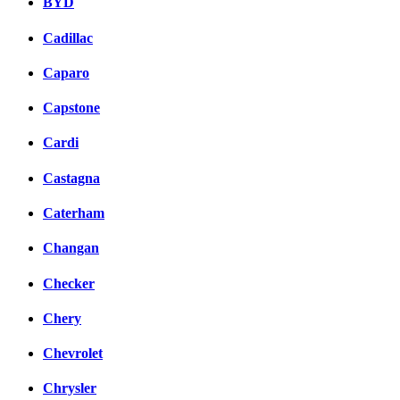
BYD
Cadillac
Caparo
Capstone
Cardi
Castagna
Caterham
Changan
Checker
Chery
Chevrolet
Chrysler