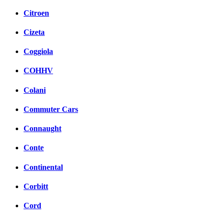
Citroen
Cizeta
Coggiola
COHHV
Colani
Commuter Cars
Connaught
Conte
Continental
Corbitt
Cord