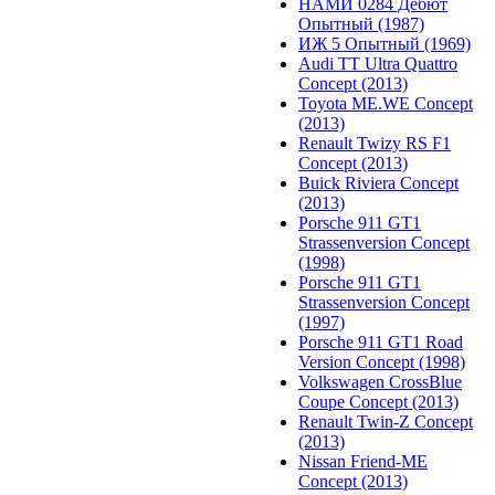
НАМИ 0284 Дебют
Опытный (1987)
ИЖ 5 Опытный (1969)
Audi TT Ultra Quattro
Concept (2013)
Toyota ME.WE Concept
(2013)
Renault Twizy RS F1
Concept (2013)
Buick Riviera Concept
(2013)
Porsche 911 GT1
Strassenversion Concept
(1998)
Porsche 911 GT1
Strassenversion Concept
(1997)
Porsche 911 GT1 Road
Version Concept (1998)
Volkswagen CrossBlue
Coupe Concept (2013)
Renault Twin-Z Concept
(2013)
Nissan Friend-ME
Concept (2013)