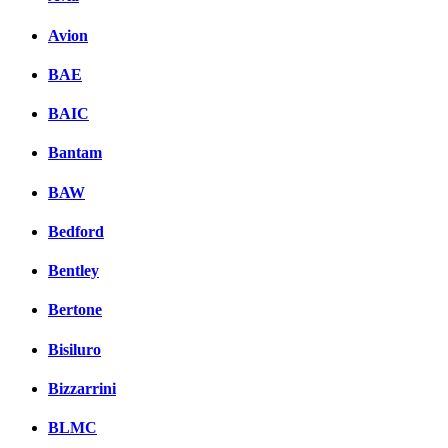
Avion
BAE
BAIC
Bantam
BAW
Bedford
Bentley
Bertone
Bisiluro
Bizzarrini
BLMC