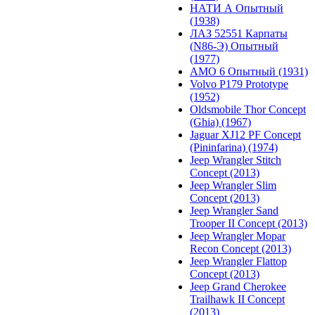
НАТИ А Опытный
(1938)
ЛАЗ 52551 Карпаты
(N86-Э) Опытный
(1977)
АМО 6 Опытный (1931)
Volvo P179 Prototype
(1952)
Oldsmobile Thor Concept
(Ghia) (1967)
Jaguar XJ12 PF Concept
(Pininfarina) (1974)
Jeep Wrangler Stitch
Concept (2013)
Jeep Wrangler Slim
Concept (2013)
Jeep Wrangler Sand
Trooper II Concept (2013)
Jeep Wrangler Mopar
Recon Concept (2013)
Jeep Wrangler Flattop
Concept (2013)
Jeep Grand Cherokee
Trailhawk II Concept
(2013)