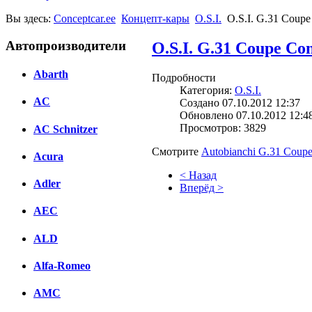
Вы здесь:
Conceptcar.ee
Концепт-кары
O.S.I.
O.S.I. G.31 Coupe
Автопроизводители
O.S.I. G.31 Coupe Con
Abarth
Подробности
Категория:
O.S.I.
AC
Создано 07.10.2012 12:37
Обновлено 07.10.2012 12:4
Просмотров: 3829
AC Schnitzer
Смотрите
Autobianchi G.31 Coupe 
Acura
< Назад
Adler
Вперёд >
AEC
Facebook
вКонтакте
ALD
Комментарии вКонтакте
Alfa-Romeo
AMC