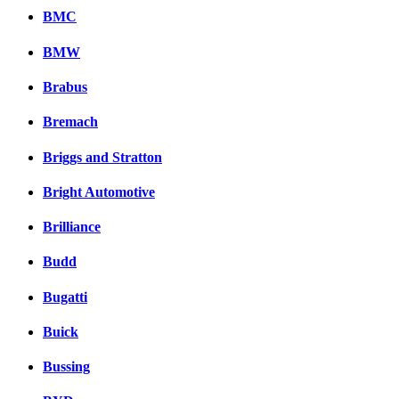
BMC
BMW
Brabus
Bremach
Briggs and Stratton
Bright Automotive
Brilliance
Budd
Bugatti
Buick
Bussing