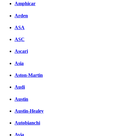
Amphicar
Arden
ASA
ASC
Ascari
Asia
Aston-Martin
Audi
Austin
Austin-Healey
Autobianchi
Avia