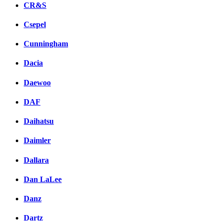
CR&S
Csepel
Cunningham
Dacia
Daewoo
DAF
Daihatsu
Daimler
Dallara
Dan LaLee
Danz
Dartz