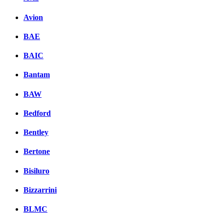
Avion
BAE
BAIC
Bantam
BAW
Bedford
Bentley
Bertone
Bisiluro
Bizzarrini
BLMC