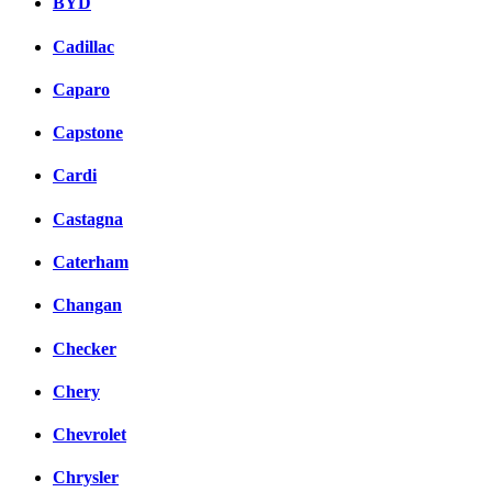
BYD
Cadillac
Caparo
Capstone
Cardi
Castagna
Caterham
Changan
Checker
Chery
Chevrolet
Chrysler