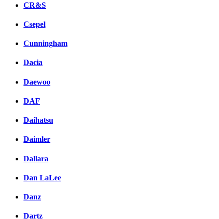
CR&S
Csepel
Cunningham
Dacia
Daewoo
DAF
Daihatsu
Daimler
Dallara
Dan LaLee
Danz
Dartz