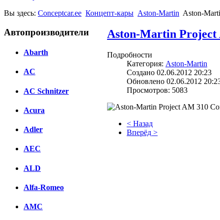
Вы здесь:
Conceptcar.ee
Концепт-кары
Aston-Martin
Aston-Mart
Автопроизводители
Aston-Martin Project
Abarth
Подробности
Категория:
Aston-Martin
AC
Создано 02.06.2012 20:23
Обновлено 02.06.2012 20:2
Просмотров: 5083
AC Schnitzer
Acura
< Назад
Adler
Вперёд >
AEC
Facebook
вКонтакте
ALD
Комментарии вКонтакте
Alfa-Romeo
AMC