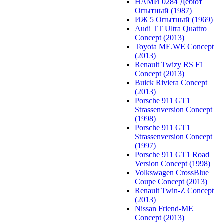
НАМИ 0284 Дебют
Опытный (1987)
ИЖ 5 Опытный (1969)
Audi TT Ultra Quattro
Concept (2013)
Toyota ME.WE Concept
(2013)
Renault Twizy RS F1
Concept (2013)
Buick Riviera Concept
(2013)
Porsche 911 GT1
Strassenversion Concept
(1998)
Porsche 911 GT1
Strassenversion Concept
(1997)
Porsche 911 GT1 Road
Version Concept (1998)
Volkswagen CrossBlue
Coupe Concept (2013)
Renault Twin-Z Concept
(2013)
Nissan Friend-ME
Concept (2013)