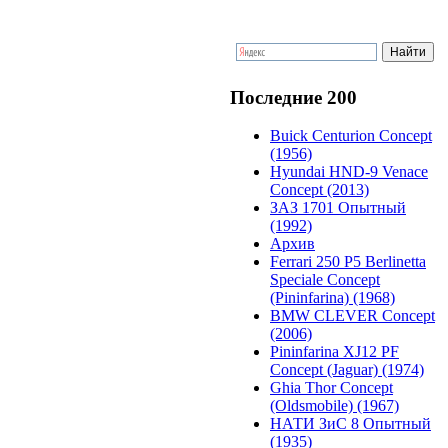
Последние 200
Buick Centurion Concept
(1956)
Hyundai HND-9 Venace
Concept (2013)
ЗАЗ 1701 Опытный
(1992)
Архив
Ferrari 250 P5 Berlinetta
Speciale Concept
(Pininfarina) (1968)
BMW CLEVER Concept
(2006)
Pininfarina XJ12 PF
Concept (Jaguar) (1974)
Ghia Thor Concept
(Oldsmobile) (1967)
НАТИ ЗиС 8 Опытный
(1935)