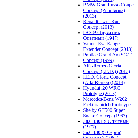
BMW Gran Lusso Coupe
Concept (Pininfarina)
(2013)
Renault Twin-Run
Concept (2013)
ГАЗ 69 Труженик
Опытный (1947)
Valmet Eva Range
Extender Concept (2013)
Pontiac Grand Am SC-T
Concept (1999)
Alfa-Romeo Gloria
Concept (I.E.D.) (2013)
I.E.D. Gloria Concept
(Alfa-Romeo) (2013)
Hyundai i20 WRC
Prototype (2013)
Mercedes-Benz W202
Elektroantrieb Prototype
Shelby GT500 Super
Snake Concept (1967)
ЗиЛ 130ГУ Опытный
(1977)
ЗиЛ 130 (5 Серия)
Опытный (1962)