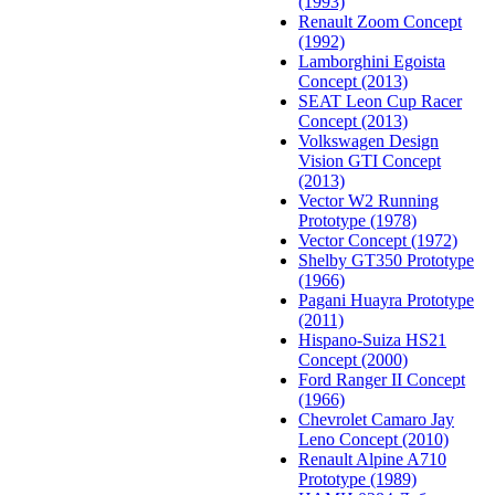
(1993)
Renault Zoom Concept
(1992)
Lamborghini Egoista
Concept (2013)
SEAT Leon Cup Racer
Concept (2013)
Volkswagen Design
Vision GTI Concept
(2013)
Vector W2 Running
Prototype (1978)
Vector Concept (1972)
Shelby GT350 Prototype
(1966)
Pagani Huayra Prototype
(2011)
Hispano-Suiza HS21
Concept (2000)
Ford Ranger II Concept
(1966)
Chevrolet Camaro Jay
Leno Concept (2010)
Renault Alpine A710
Prototype (1989)