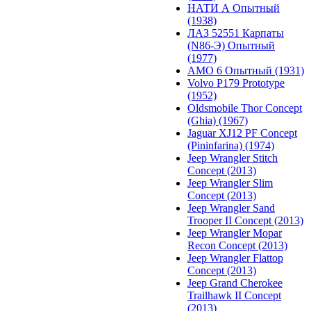
НАТИ А Опытный
(1938)
ЛАЗ 52551 Карпаты
(N86-Э) Опытный
(1977)
АМО 6 Опытный (1931)
Volvo P179 Prototype
(1952)
Oldsmobile Thor Concept
(Ghia) (1967)
Jaguar XJ12 PF Concept
(Pininfarina) (1974)
Jeep Wrangler Stitch
Concept (2013)
Jeep Wrangler Slim
Concept (2013)
Jeep Wrangler Sand
Trooper II Concept (2013)
Jeep Wrangler Mopar
Recon Concept (2013)
Jeep Wrangler Flattop
Concept (2013)
Jeep Grand Cherokee
Trailhawk II Concept
(2013)