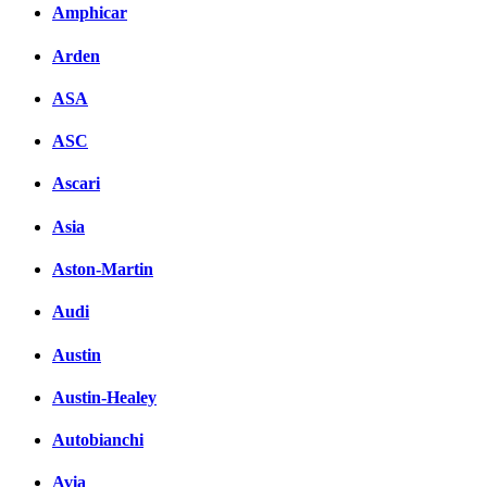
Amphicar
Arden
ASA
ASC
Ascari
Asia
Aston-Martin
Audi
Austin
Austin-Healey
Autobianchi
Avia