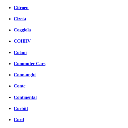
Citroen
Cizeta
Coggiola
COHHV
Colani
Commuter Cars
Connaught
Conte
Continental
Corbitt
Cord