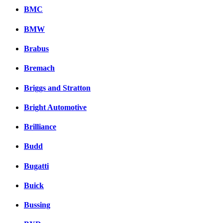
BMC
BMW
Brabus
Bremach
Briggs and Stratton
Bright Automotive
Brilliance
Budd
Bugatti
Buick
Bussing