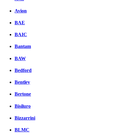
Avion
BAE
BAIC
Bantam
BAW
Bedford
Bentley
Bertone
Bisiluro
Bizzarrini
BLMC