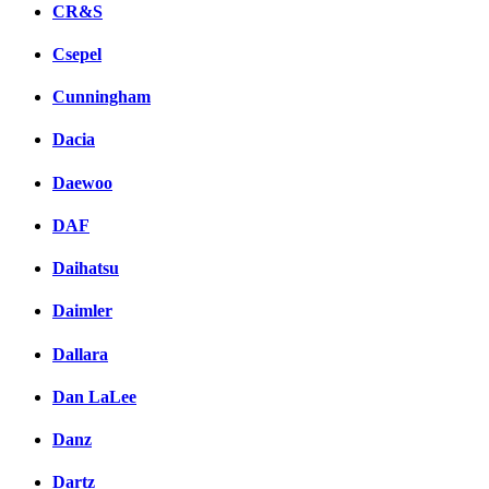
CR&S
Csepel
Cunningham
Dacia
Daewoo
DAF
Daihatsu
Daimler
Dallara
Dan LaLee
Danz
Dartz