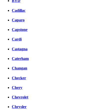
BYD
Cadillac
Caparo
Capstone
Cardi
Castagna
Caterham
Changan
Checker
Chery
Chevrolet
Chrysler