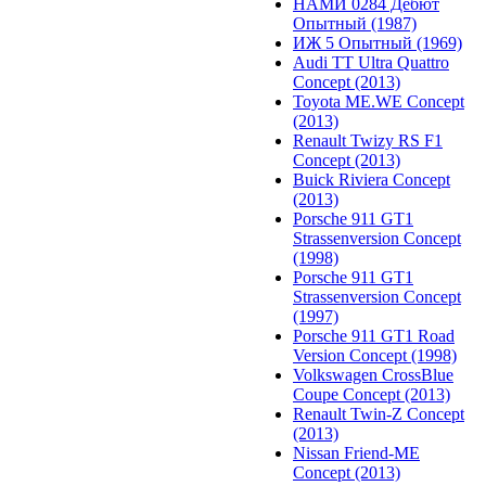
НАМИ 0284 Дебют
Опытный (1987)
ИЖ 5 Опытный (1969)
Audi TT Ultra Quattro
Concept (2013)
Toyota ME.WE Concept
(2013)
Renault Twizy RS F1
Concept (2013)
Buick Riviera Concept
(2013)
Porsche 911 GT1
Strassenversion Concept
(1998)
Porsche 911 GT1
Strassenversion Concept
(1997)
Porsche 911 GT1 Road
Version Concept (1998)
Volkswagen CrossBlue
Coupe Concept (2013)
Renault Twin-Z Concept
(2013)
Nissan Friend-ME
Concept (2013)