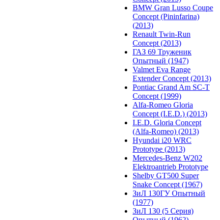
BMW Gran Lusso Coupe
Concept (Pininfarina)
(2013)
Renault Twin-Run
Concept (2013)
ГАЗ 69 Труженик
Опытный (1947)
Valmet Eva Range
Extender Concept (2013)
Pontiac Grand Am SC-T
Concept (1999)
Alfa-Romeo Gloria
Concept (I.E.D.) (2013)
I.E.D. Gloria Concept
(Alfa-Romeo) (2013)
Hyundai i20 WRC
Prototype (2013)
Mercedes-Benz W202
Elektroantrieb Prototype
Shelby GT500 Super
Snake Concept (1967)
ЗиЛ 130ГУ Опытный
(1977)
ЗиЛ 130 (5 Серия)
Опытный (1962)