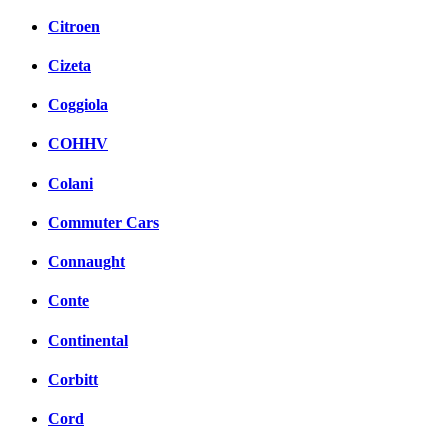
Citroen
Cizeta
Coggiola
COHHV
Colani
Commuter Cars
Connaught
Conte
Continental
Corbitt
Cord