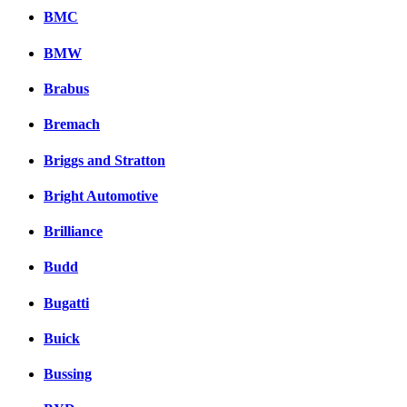
BMC
BMW
Brabus
Bremach
Briggs and Stratton
Bright Automotive
Brilliance
Budd
Bugatti
Buick
Bussing