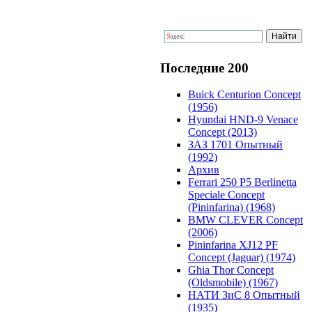
Последние 200
Buick Centurion Concept
(1956)
Hyundai HND-9 Venace
Concept (2013)
ЗАЗ 1701 Опытный
(1992)
Архив
Ferrari 250 P5 Berlinetta
Speciale Concept
(Pininfarina) (1968)
BMW CLEVER Concept
(2006)
Pininfarina XJ12 PF
Concept (Jaguar) (1974)
Ghia Thor Concept
(Oldsmobile) (1967)
НАТИ ЗиС 8 Опытный
(1935)