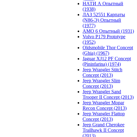
НАТИ А Опытный
(1938)
ЛАЗ 52551 Карпаты
(N86-Э) Опытный
(1977)
АМО 6 Опытный (1931)
Volvo P179 Prototype
(1952)
Oldsmobile Thor Concept
(Ghia) (1967)
Jaguar XJ12 PF Concept
(Pininfarina) (1974)
Jeep Wrangler Stitch
Concept (2013)
Jeep Wrangler Slim
Concept (2013)
Jeep Wrangler Sand
Trooper II Concept (2013)
Jeep Wrangler Mopar
Recon Concept (2013)
Jeep Wrangler Flattop
Concept (2013)
Jeep Grand Cherokee
Trailhawk II Concept
(2013)