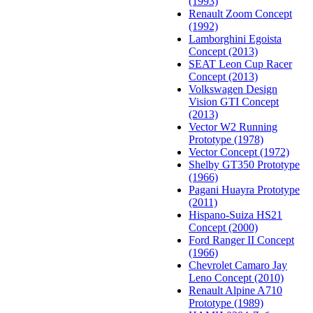
(1993)
Renault Zoom Concept
(1992)
Lamborghini Egoista
Concept (2013)
SEAT Leon Cup Racer
Concept (2013)
Volkswagen Design
Vision GTI Concept
(2013)
Vector W2 Running
Prototype (1978)
Vector Concept (1972)
Shelby GT350 Prototype
(1966)
Pagani Huayra Prototype
(2011)
Hispano-Suiza HS21
Concept (2000)
Ford Ranger II Concept
(1966)
Chevrolet Camaro Jay
Leno Concept (2010)
Renault Alpine A710
Prototype (1989)