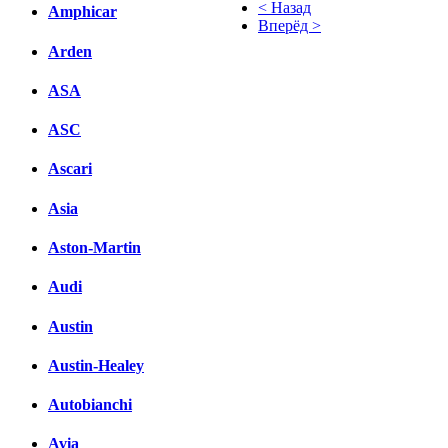
< Назад
Amphicar
Вперёд >
Arden
Facebook
ASA
вКонтакте
Комментарии вКонтакте
ASC
Ascari
Asia
Aston-Martin
Audi
Austin
Austin-Healey
Autobianchi
Avia