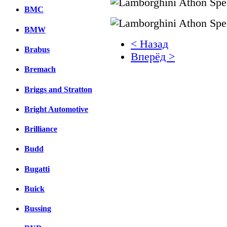
BMC
BMW
< Назад
Brabus
Вперёд >
Bremach
Facebook
Briggs and Stratton
вКонтакте
Комментарии вКонтакт
Bright Automotive
Brilliance
Budd
Bugatti
Buick
Bussing