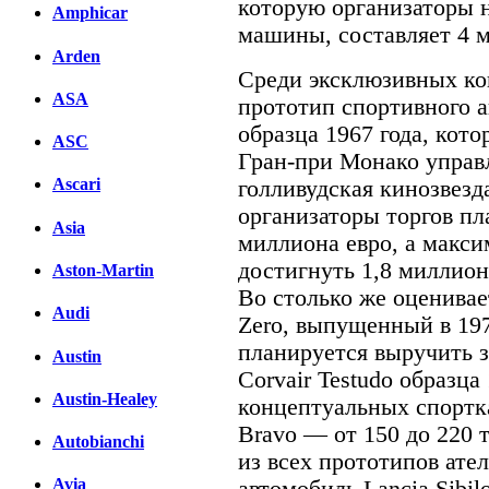
которую организаторы н
Amphicar
машины, составляет 4 м
Arden
Среди эксклюзивных кон
ASA
прототип спортивного а
образца 1967 года, кото
ASC
Гран-при Монако управ
Ascari
голливудская кинозвезд
организаторы торгов п
Asia
миллиона евро, а макс
достигнуть 1,8 миллион
Aston-Martin
Во столько же оценивае
Audi
Zero, выпущенный в 197
планируется выручить 
Austin
Corvair Testudo образца
Austin-Healey
концептуальных спортк
Bravo — от 150 до 220
Autobianchi
из всех прототипов ате
Avia
автомобиль Lancia Sibil