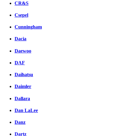
CR&S
Csepel
Cunningham
Dacia
Daewoo
DAF
Daihatsu
Daimler
Dallara
Dan LaLee
Danz
Dartz