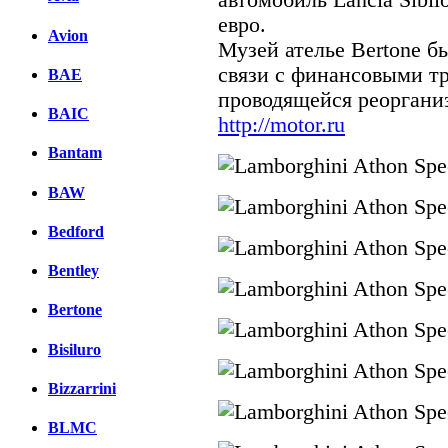
евро.
Avion
Музей ателье Bertone б
связи с финансовыми тр
BAE
проводящейся реоргани
BAIC
http://motor.ru
Bantam
BAW
Bedford
Bentley
Bertone
Bisiluro
Bizzarrini
BLMC