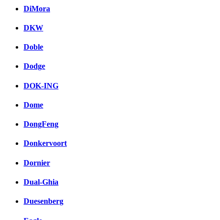
DiMora
DKW
Doble
Dodge
DOK-ING
Dome
DongFeng
Donkervoort
Dornier
Dual-Ghia
Duesenberg