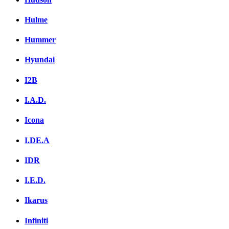
Hulme
Hummer
Hyundai
I2B
I.A.D.
Icona
I.DE.A
IDR
I.E.D.
Ikarus
Infiniti