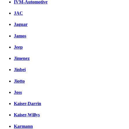
IVM-Automotive
JAC
Jaguar
Jamos
Jeep
Jimenez
Jinbei
Jiotto
Joss
Kaiser-Darrin
Kaiser-Willys
Karmann