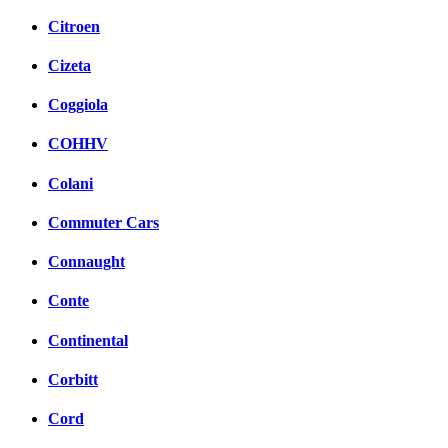
Citroen
Cizeta
Coggiola
COHHV
Colani
Commuter Cars
Connaught
Conte
Continental
Corbitt
Cord