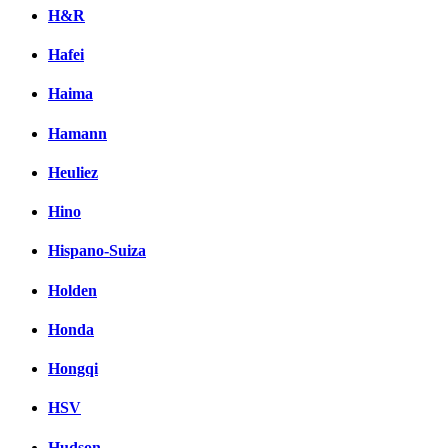
H&R
Hafei
Haima
Hamann
Heuliez
Hino
Hispano-Suiza
Holden
Honda
Hongqi
HSV
Hudson