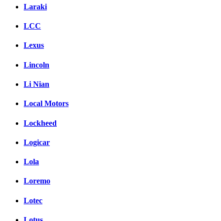
Laraki
LCC
Lexus
Lincoln
Li Nian
Local Motors
Lockheed
Logicar
Lola
Loremo
Lotec
Lotus