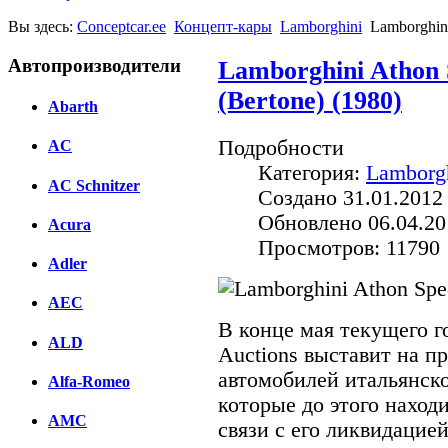
Вы здесь:
Conceptcar.ee
Концепт-кары
Lamborghini
Lamborghini
Автопроизводители
Lamborghini Athon 
(Bertone) (1980)
Abarth
Подробности
AC
Категория:
Lamborg
AC Schnitzer
Создано 31.01.2012
Обновлено 06.04.20
Acura
Просмотров: 11790
Adler
AEC
В конце мая текущего 
ALD
Auctions выставит на 
автомобилей итальянског
Alfa-Romeo
которые до этого наход
AMC
связи с его ликвидацие