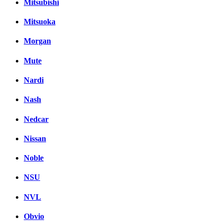
Mitsubishi
Mitsuoka
Morgan
Mute
Nardi
Nash
Nedcar
Nissan
Noble
NSU
NVL
Obvio