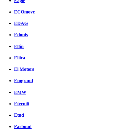
Eagle
ECOmove
EDAG
Edonis
Elfin
Eliica
El Motors
Emgrand
EMW
Eterniti
Etud
Farboud