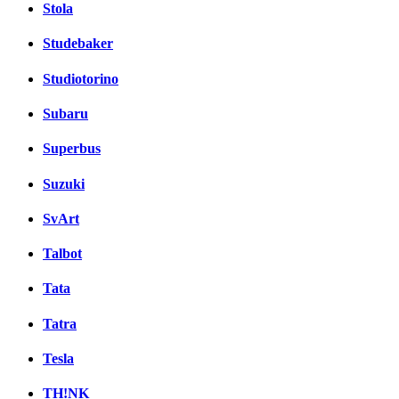
Stola
Studebaker
Studiotorino
Subaru
Superbus
Suzuki
SvArt
Talbot
Tata
Tatra
Tesla
TH!NK