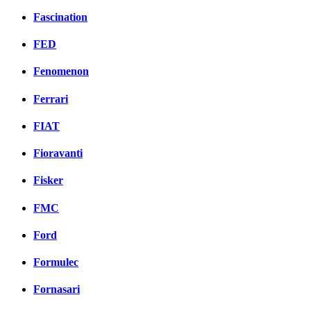
Fascination
FED
Fenomenon
Ferrari
FIAT
Fioravanti
Fisker
FMC
Ford
Formulec
Fornasari