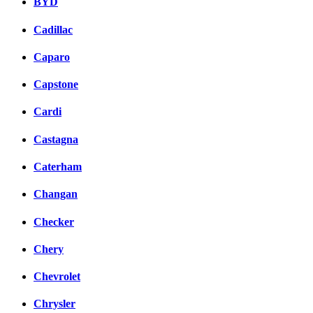
BYD
Cadillac
Caparo
Capstone
Cardi
Castagna
Caterham
Changan
Checker
Chery
Chevrolet
Chrysler