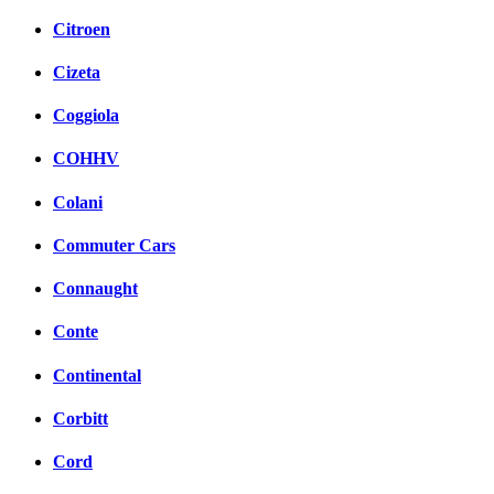
Citroen
Cizeta
Coggiola
COHHV
Colani
Commuter Cars
Connaught
Conte
Continental
Corbitt
Cord