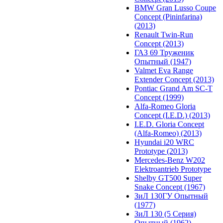
BMW Gran Lusso Coupe
Concept (Pininfarina)
(2013)
Renault Twin-Run
Concept (2013)
ГАЗ 69 Труженик
Опытный (1947)
Valmet Eva Range
Extender Concept (2013)
Pontiac Grand Am SC-T
Concept (1999)
Alfa-Romeo Gloria
Concept (I.E.D.) (2013)
I.E.D. Gloria Concept
(Alfa-Romeo) (2013)
Hyundai i20 WRC
Prototype (2013)
Mercedes-Benz W202
Elektroantrieb Prototype
Shelby GT500 Super
Snake Concept (1967)
ЗиЛ 130ГУ Опытный
(1977)
ЗиЛ 130 (5 Серия)
Опытный (1962)