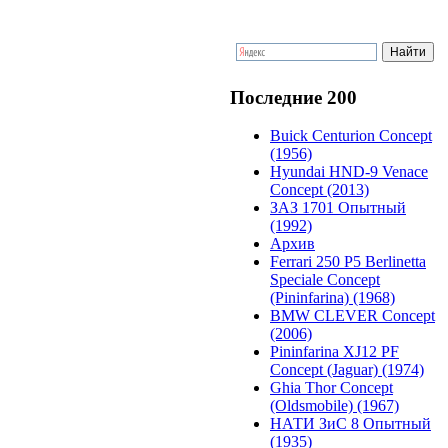
Последние 200
Buick Centurion Concept
(1956)
Hyundai HND-9 Venace
Concept (2013)
ЗАЗ 1701 Опытный
(1992)
Архив
Ferrari 250 P5 Berlinetta
Speciale Concept
(Pininfarina) (1968)
BMW CLEVER Concept
(2006)
Pininfarina XJ12 PF
Concept (Jaguar) (1974)
Ghia Thor Concept
(Oldsmobile) (1967)
НАТИ ЗиС 8 Опытный
(1935)