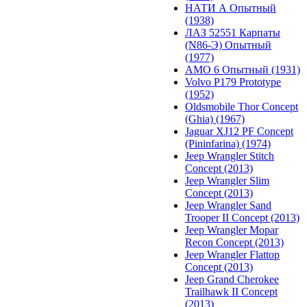
НАТИ А Опытный
(1938)
ЛАЗ 52551 Карпаты
(N86-Э) Опытный
(1977)
АМО 6 Опытный (1931)
Volvo P179 Prototype
(1952)
Oldsmobile Thor Concept
(Ghia) (1967)
Jaguar XJ12 PF Concept
(Pininfarina) (1974)
Jeep Wrangler Stitch
Concept (2013)
Jeep Wrangler Slim
Concept (2013)
Jeep Wrangler Sand
Trooper II Concept (2013)
Jeep Wrangler Mopar
Recon Concept (2013)
Jeep Wrangler Flattop
Concept (2013)
Jeep Grand Cherokee
Trailhawk II Concept
(2013)