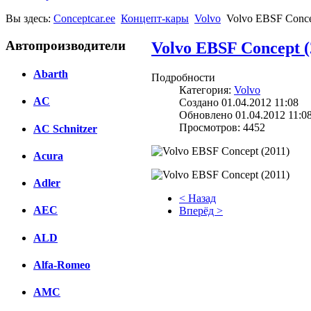
Вы здесь:
Conceptcar.ee
Концепт-кары
Volvo
Volvo EBSF Conce
Автопроизводители
Volvo EBSF Concept (
Abarth
Подробности
Категория:
Volvo
AC
Создано 01.04.2012 11:08
Обновлено 01.04.2012 11:0
Просмотров: 4452
AC Schnitzer
Acura
Adler
< Назад
AEC
Вперёд >
Facebook
ALD
вКонтакте
Alfa-Romeo
Комментарии вКонтакте
AMC