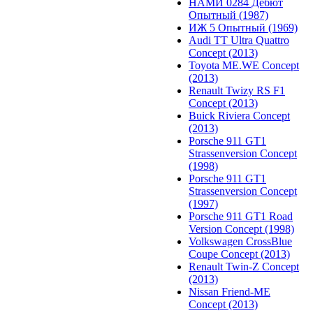
НАМИ 0284 Дебют
Опытный (1987)
ИЖ 5 Опытный (1969)
Audi TT Ultra Quattro
Concept (2013)
Toyota ME.WE Concept
(2013)
Renault Twizy RS F1
Concept (2013)
Buick Riviera Concept
(2013)
Porsche 911 GT1
Strassenversion Concept
(1998)
Porsche 911 GT1
Strassenversion Concept
(1997)
Porsche 911 GT1 Road
Version Concept (1998)
Volkswagen CrossBlue
Coupe Concept (2013)
Renault Twin-Z Concept
(2013)
Nissan Friend-ME
Concept (2013)