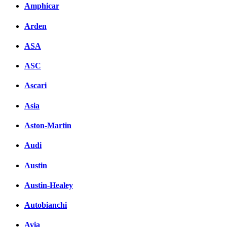
Amphicar
Arden
ASA
ASC
Ascari
Asia
Aston-Martin
Audi
Austin
Austin-Healey
Autobianchi
Avia