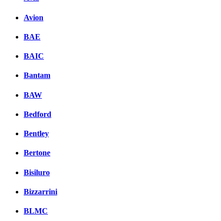
Avion
BAE
BAIC
Bantam
BAW
Bedford
Bentley
Bertone
Bisiluro
Bizzarrini
BLMC