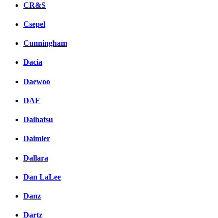
CR&S
Csepel
Cunningham
Dacia
Daewoo
DAF
Daihatsu
Daimler
Dallara
Dan LaLee
Danz
Dartz