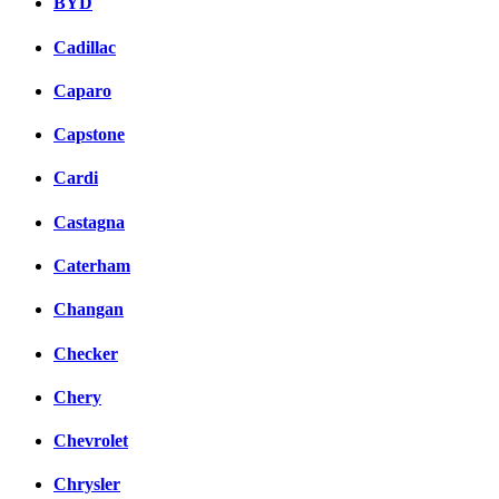
BYD
Cadillac
Caparo
Capstone
Cardi
Castagna
Caterham
Changan
Checker
Chery
Chevrolet
Chrysler