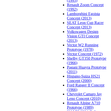
(1993)
Renault Zoom Concept
(1992)
Lamborghini Egoista
Concept (2013)
SEAT Leon Cup Racer
Concept (2013)
Volkswagen Design
Vision GTI Concept
(2013)
Vector W2 Running
Prototype (1978)
Vector Concept (1972)
Shelby GT350 Prototype
(1966)
Pagani Huayra Prototype
(2011)
Hispano-Suiza HS21
Concept (2000)
Ford Ranger II Concept
(1966)
Chevrolet Camaro Jay
Leno Concept (2010)
Renault Alpine A710
Prototype (1989)