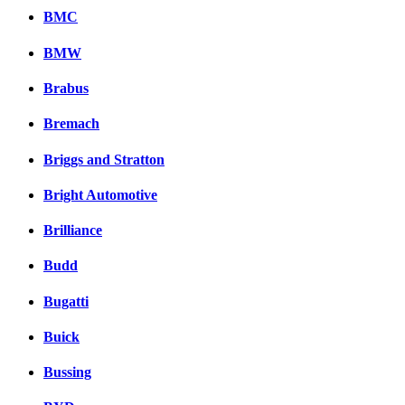
BMC
BMW
Brabus
Bremach
Briggs and Stratton
Bright Automotive
Brilliance
Budd
Bugatti
Buick
Bussing