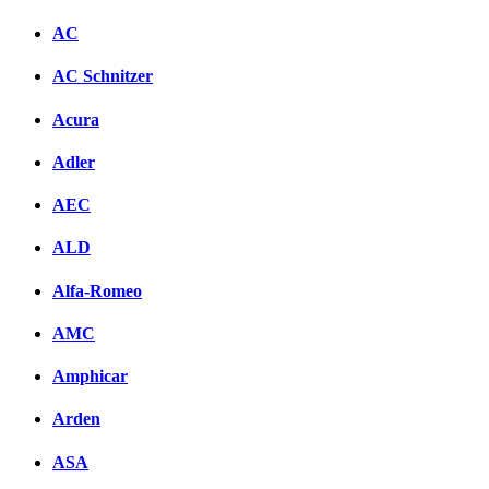
AC
AC Schnitzer
Acura
Adler
AEC
ALD
Alfa-Romeo
AMC
Amphicar
Arden
ASA