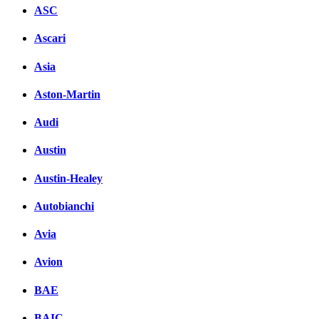
ASC
Ascari
Asia
Aston-Martin
Audi
Austin
Austin-Healey
Autobianchi
Avia
Avion
BAE
BAIC