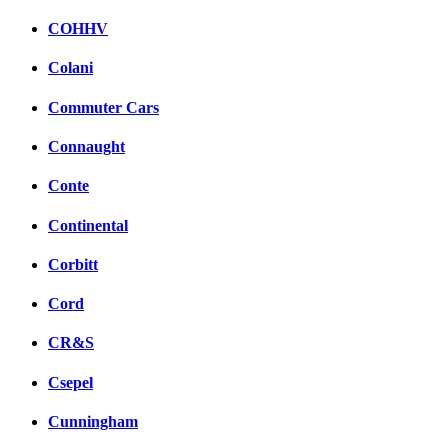
COHHV
Colani
Commuter Cars
Connaught
Conte
Continental
Corbitt
Cord
CR&S
Csepel
Cunningham