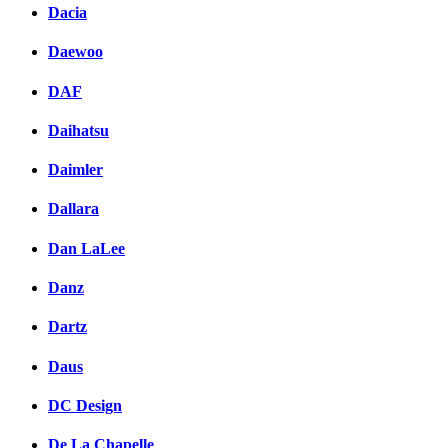
Dacia
Daewoo
DAF
Daihatsu
Daimler
Dallara
Dan LaLee
Danz
Dartz
Daus
DC Design
De La Chapelle