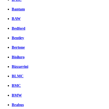
Bantam
BAW
Bedford
Bentley
Bertone
Bisiluro
Bizzarrini
BLMC
BMC
BMW
Brabus