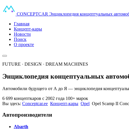
CONCEPT
CAR
Энциклопедия концептуальных автомо
Главная
Концепт-кары
Новости
Поиск
О проекте
FUTURE · DESIGN · DREAM MACHINES
Энциклопедия концептуальных автомо
Автомобили будущего от А до Я — энциклопедия концептуальн
6 699 концепткаров
с 2002 года
100+ марок
Вы здесь:
Conceptcar.ee
Концепт-кары
Opel
Opel Scamp II Conc
Автопроизводители
Abarth