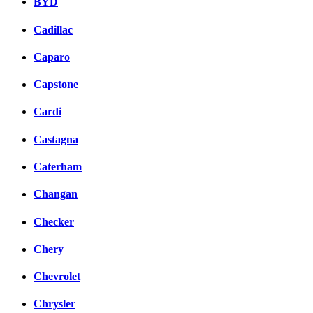
BYD
Cadillac
Caparo
Capstone
Cardi
Castagna
Caterham
Changan
Checker
Chery
Chevrolet
Chrysler