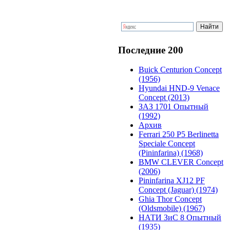
Последние 200
Buick Centurion Concept
(1956)
Hyundai HND-9 Venace
Concept (2013)
ЗАЗ 1701 Опытный
(1992)
Архив
Ferrari 250 P5 Berlinetta
Speciale Concept
(Pininfarina) (1968)
BMW CLEVER Concept
(2006)
Pininfarina XJ12 PF
Concept (Jaguar) (1974)
Ghia Thor Concept
(Oldsmobile) (1967)
НАТИ ЗиС 8 Опытный
(1935)