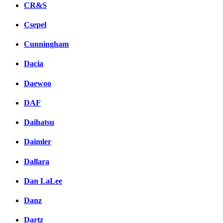
CR&S
Csepel
Cunningham
Dacia
Daewoo
DAF
Daihatsu
Daimler
Dallara
Dan LaLee
Danz
Dartz