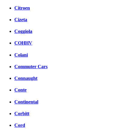
Citroen
Cizeta
Coggiola
COHHV
Colani
Commuter Cars
Connaught
Conte
Continental
Corbitt
Cord