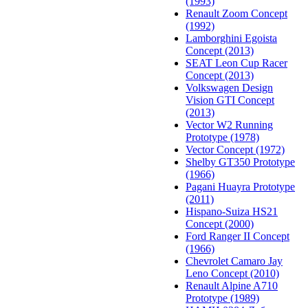
(1993)
Renault Zoom Concept
(1992)
Lamborghini Egoista
Concept (2013)
SEAT Leon Cup Racer
Concept (2013)
Volkswagen Design
Vision GTI Concept
(2013)
Vector W2 Running
Prototype (1978)
Vector Concept (1972)
Shelby GT350 Prototype
(1966)
Pagani Huayra Prototype
(2011)
Hispano-Suiza HS21
Concept (2000)
Ford Ranger II Concept
(1966)
Chevrolet Camaro Jay
Leno Concept (2010)
Renault Alpine A710
Prototype (1989)