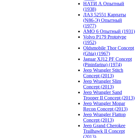
НАТИ А Опытный
(1938)
ЛАЗ 52551 Карпаты
(N86-Э) Опытный
(1977)
АМО 6 Опытный (1931)
Volvo P179 Prototype
(1952)
Oldsmobile Thor Concept
(Ghia) (1967)
Jaguar XJ12 PF Concept
(Pininfarina) (1974)
Jeep Wrangler Stitch
Concept (2013)
Jeep Wrangler Slim
Concept (2013)
Jeep Wrangler Sand
Trooper II Concept (2013)
Jeep Wrangler Mopar
Recon Concept (2013)
Jeep Wrangler Flattop
Concept (2013)
Jeep Grand Cherokee
Trailhawk II Concept
(2013)