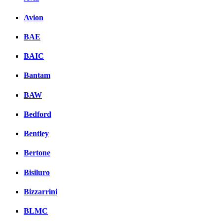
Avion
BAE
BAIC
Bantam
BAW
Bedford
Bentley
Bertone
Bisiluro
Bizzarrini
BLMC