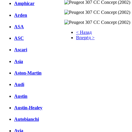
Amphicar
Arden
ASA
< Назад
Вперёд >
ASC
Facebook
Ascari
вКонтакте
Asia
Комментарии вКонтакте
Aston-Martin
Audi
Austin
Austin-Healey
Autobianchi
Avia