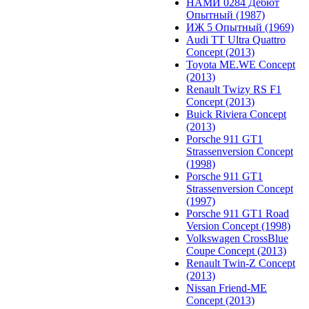
НАМИ 0284 Дебют
Опытный (1987)
ИЖ 5 Опытный (1969)
Audi TT Ultra Quattro
Concept (2013)
Toyota ME.WE Concept
(2013)
Renault Twizy RS F1
Concept (2013)
Buick Riviera Concept
(2013)
Porsche 911 GT1
Strassenversion Concept
(1998)
Porsche 911 GT1
Strassenversion Concept
(1997)
Porsche 911 GT1 Road
Version Concept (1998)
Volkswagen CrossBlue
Coupe Concept (2013)
Renault Twin-Z Concept
(2013)
Nissan Friend-ME
Concept (2013)