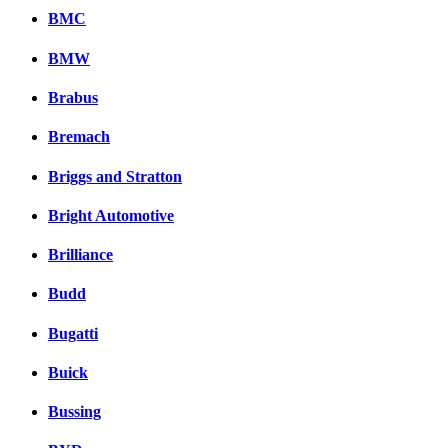
BMC
BMW
Brabus
Bremach
Briggs and Stratton
Bright Automotive
Brilliance
Budd
Bugatti
Buick
Bussing