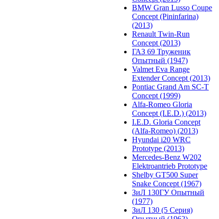
BMW Gran Lusso Coupe
Concept (Pininfarina)
(2013)
Renault Twin-Run
Concept (2013)
ГАЗ 69 Труженик
Опытный (1947)
Valmet Eva Range
Extender Concept (2013)
Pontiac Grand Am SC-T
Concept (1999)
Alfa-Romeo Gloria
Concept (I.E.D.) (2013)
I.E.D. Gloria Concept
(Alfa-Romeo) (2013)
Hyundai i20 WRC
Prototype (2013)
Mercedes-Benz W202
Elektroantrieb Prototype
Shelby GT500 Super
Snake Concept (1967)
ЗиЛ 130ГУ Опытный
(1977)
ЗиЛ 130 (5 Серия)
Опытный (1962)