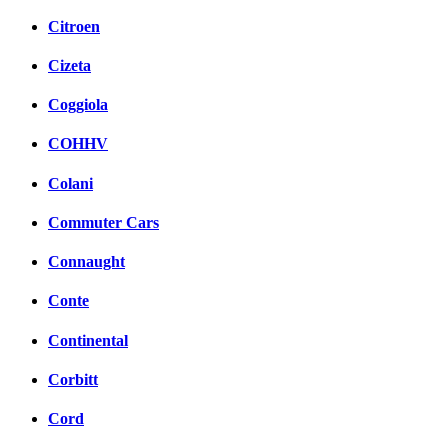
Citroen
Cizeta
Coggiola
COHHV
Colani
Commuter Cars
Connaught
Conte
Continental
Corbitt
Cord