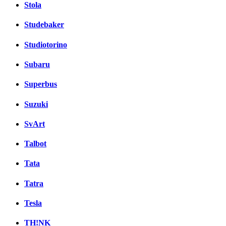
Stola
Studebaker
Studiotorino
Subaru
Superbus
Suzuki
SvArt
Talbot
Tata
Tatra
Tesla
TH!NK