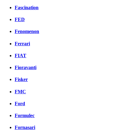
Fascination
FED
Fenomenon
Ferrari
FIAT
Fioravanti
Fisker
FMC
Ford
Formulec
Fornasari