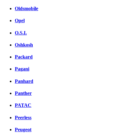
Oldsmobile
Opel
O.S.I.
Oshkosh
Packard
Pagani
Panhard
Panther
PATAC
Peerless
Peugeot