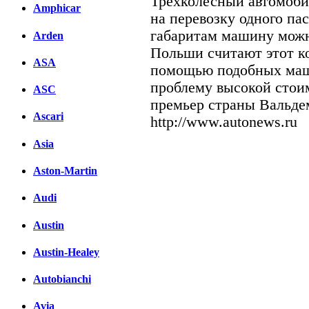
Трехколесный автомобил
Amphicar
на перевозку одного па
габаритам машину можн
Arden
Польши считают этот к
ASA
помощью подобных маш
проблему высокой стоим
ASC
премьер страны Вальде
Ascari
http://www.autonews.ru
Asia
Facebook
Aston-Martin
вКонтакте
Комментарии вКонтакт
Audi
Austin
Austin-Healey
Autobianchi
Avia