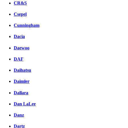
CR&S
Csepel
Cunningham
Dacia
Daewoo
DAF
Daihatsu
Daimler
Dallara
Dan LaLee
Danz
Dartz