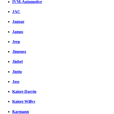
IVM-Automotive
JAC
Jaguar
Jamos
Jeep
Jimenez
Jinbei
Jiotto
Joss
Kaiser-Darrin
Kaiser-Willys
Karmann