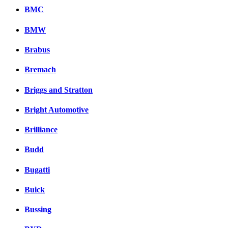
BMC
BMW
Brabus
Bremach
Briggs and Stratton
Bright Automotive
Brilliance
Budd
Bugatti
Buick
Bussing