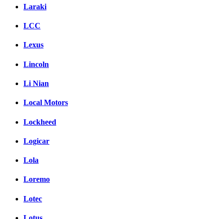
Laraki
LCC
Lexus
Lincoln
Li Nian
Local Motors
Lockheed
Logicar
Lola
Loremo
Lotec
Lotus