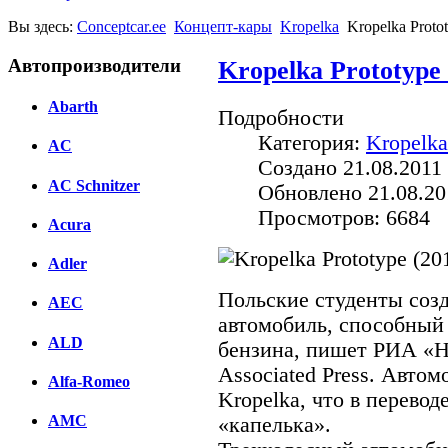
Вы здесь:
Conceptcar.ee
Концепт-кары
Kropelka
Kropelka Proto
Автопроизводители
Kropelka Prototype 
Abarth
Подробности
Категория:
Kropelka
AC
Создано 21.08.2011 
AC Schnitzer
Обновлено 21.08.20
Просмотров: 6684
Acura
Adler
Польские студенты соз
AEC
автомобиль, способный 
ALD
бензина, пишет РИА «Н
Associated Press. Авто
Alfa-Romeo
Kropelka, что в перевод
AMC
«капелька».