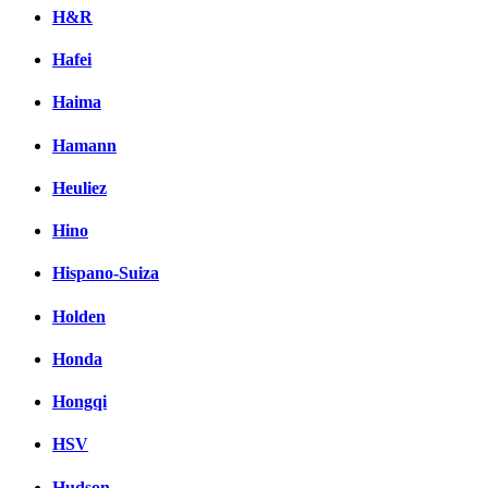
H&R
Hafei
Haima
Hamann
Heuliez
Hino
Hispano-Suiza
Holden
Honda
Hongqi
HSV
Hudson