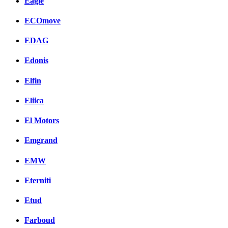
Eagle
ECOmove
EDAG
Edonis
Elfin
Eliica
El Motors
Emgrand
EMW
Eterniti
Etud
Farboud