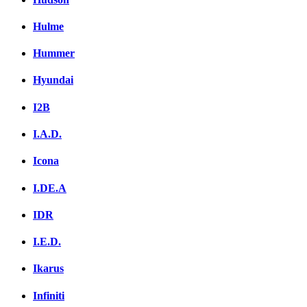
Hulme
Hummer
Hyundai
I2B
I.A.D.
Icona
I.DE.A
IDR
I.E.D.
Ikarus
Infiniti