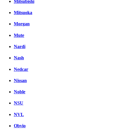
Mitsubishi
Mitsuoka
Morgan
Mute
Nardi
Nash
Nedcar
Nissan
Noble
NSU
NVL
Obvio