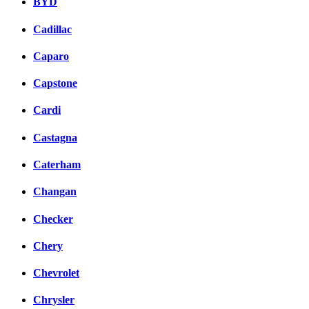
BYD
Cadillac
Caparo
Capstone
Cardi
Castagna
Caterham
Changan
Checker
Chery
Chevrolet
Chrysler