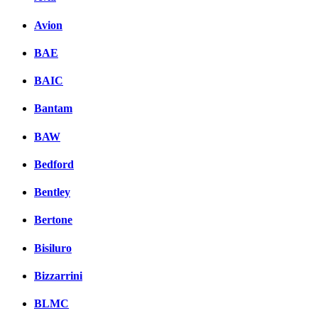
Avion
BAE
BAIC
Bantam
BAW
Bedford
Bentley
Bertone
Bisiluro
Bizzarrini
BLMC