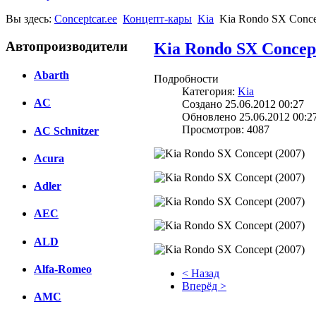
Вы здесь:
Conceptcar.ee
Концепт-кары
Kia
Kia Rondo SX Conce
Автопроизводители
Kia Rondo SX Concept
Abarth
Подробности
Категория:
Kia
AC
Создано 25.06.2012 00:27
Обновлено 25.06.2012 00:2
Просмотров: 4087
AC Schnitzer
Acura
Adler
AEC
ALD
Alfa-Romeo
< Назад
Вперёд >
AMC
Facebook