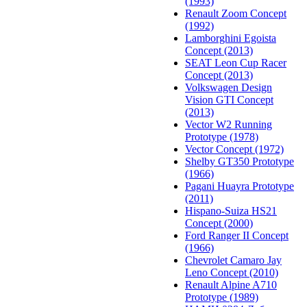
(1993)
Renault Zoom Concept
(1992)
Lamborghini Egoista
Concept (2013)
SEAT Leon Cup Racer
Concept (2013)
Volkswagen Design
Vision GTI Concept
(2013)
Vector W2 Running
Prototype (1978)
Vector Concept (1972)
Shelby GT350 Prototype
(1966)
Pagani Huayra Prototype
(2011)
Hispano-Suiza HS21
Concept (2000)
Ford Ranger II Concept
(1966)
Chevrolet Camaro Jay
Leno Concept (2010)
Renault Alpine A710
Prototype (1989)