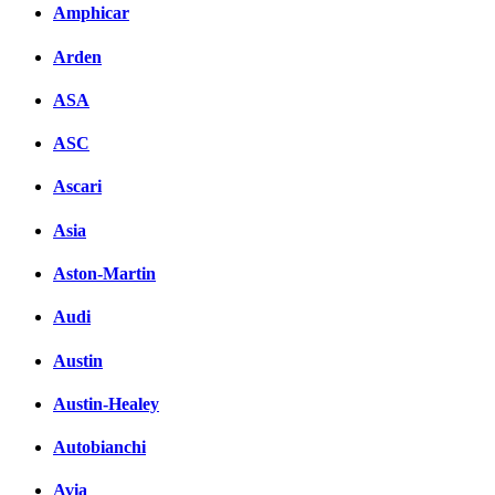
Amphicar
вКонтакте
Комментарии вКонтакте
Arden
ASA
ASC
Ascari
Asia
Aston-Martin
Audi
Austin
Austin-Healey
Autobianchi
Avia