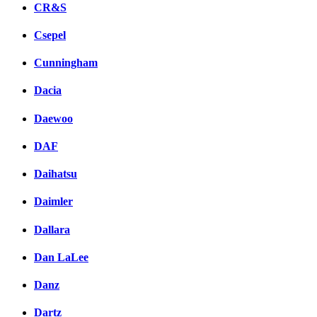
CR&S
Csepel
Cunningham
Dacia
Daewoo
DAF
Daihatsu
Daimler
Dallara
Dan LaLee
Danz
Dartz