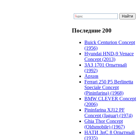
Последние 200
Buick Centurion Concept
(1956)
Hyundai HND-9 Venace
Concept (2013)
ЗАЗ 1701 Опытный
(1992)
Архив
Ferrari 250 P5 Berlinetta
Speciale Concept
(Pininfarina) (1968)
BMW CLEVER Concept
(2006)
Pininfarina XJ12 PF
Concept (Jaguar) (1974)
Ghia Thor Concept
(Oldsmobile) (1967)
НАТИ ЗиС 8 Опытный
(1935)