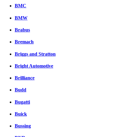
BMC
BMW
Brabus
Bremach
Briggs and Stratton
Bright Automotive
Brilliance
Budd
Bugatti
Buick
Bussing