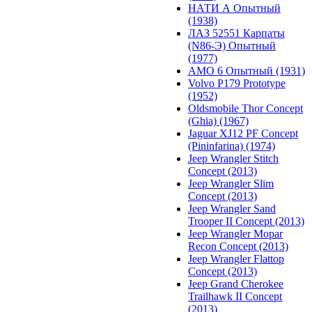
НАТИ А Опытный
(1938)
ЛАЗ 52551 Карпаты
(N86-Э) Опытный
(1977)
АМО 6 Опытный (1931)
Volvo P179 Prototype
(1952)
Oldsmobile Thor Concept
(Ghia) (1967)
Jaguar XJ12 PF Concept
(Pininfarina) (1974)
Jeep Wrangler Stitch
Concept (2013)
Jeep Wrangler Slim
Concept (2013)
Jeep Wrangler Sand
Trooper II Concept (2013)
Jeep Wrangler Mopar
Recon Concept (2013)
Jeep Wrangler Flattop
Concept (2013)
Jeep Grand Cherokee
Trailhawk II Concept
(2013)