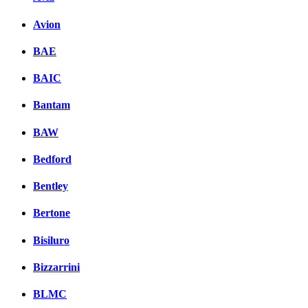
Avion
BAE
BAIC
Bantam
BAW
Bedford
Bentley
Bertone
Bisiluro
Bizzarrini
BLMC