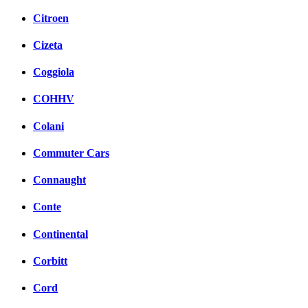
Citroen
Cizeta
Coggiola
COHHV
Colani
Commuter Cars
Connaught
Conte
Continental
Corbitt
Cord