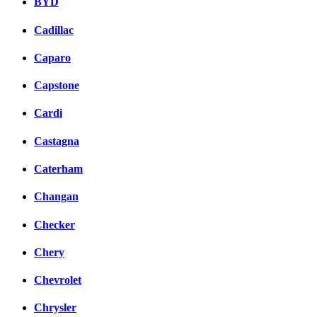
BYD
Cadillac
Caparo
Capstone
Cardi
Castagna
Caterham
Changan
Checker
Chery
Chevrolet
Chrysler