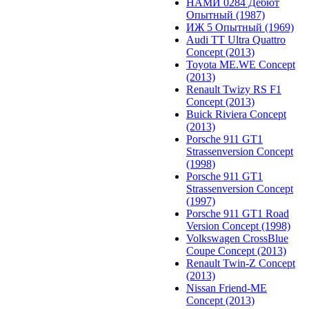
НАМИ 0284 Дебют
Опытный (1987)
ИЖ 5 Опытный (1969)
Audi TT Ultra Quattro
Concept (2013)
Toyota ME.WE Concept
(2013)
Renault Twizy RS F1
Concept (2013)
Buick Riviera Concept
(2013)
Porsche 911 GT1
Strassenversion Concept
(1998)
Porsche 911 GT1
Strassenversion Concept
(1997)
Porsche 911 GT1 Road
Version Concept (1998)
Volkswagen CrossBlue
Coupe Concept (2013)
Renault Twin-Z Concept
(2013)
Nissan Friend-ME
Concept (2013)