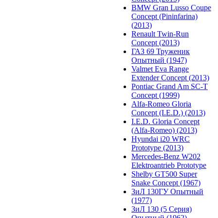
BMW Gran Lusso Coupe
Concept (Pininfarina)
(2013)
Renault Twin-Run
Concept (2013)
ГАЗ 69 Труженик
Опытный (1947)
Valmet Eva Range
Extender Concept (2013)
Pontiac Grand Am SC-T
Concept (1999)
Alfa-Romeo Gloria
Concept (I.E.D.) (2013)
I.E.D. Gloria Concept
(Alfa-Romeo) (2013)
Hyundai i20 WRC
Prototype (2013)
Mercedes-Benz W202
Elektroantrieb Prototype
Shelby GT500 Super
Snake Concept (1967)
ЗиЛ 130ГУ Опытный
(1977)
ЗиЛ 130 (5 Серия)
Опытный (1962)