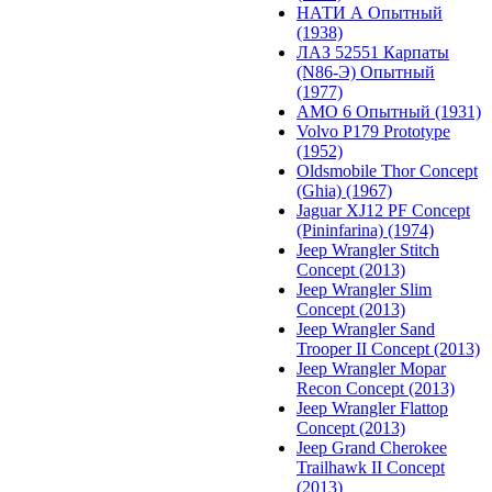
НАТИ А Опытный
(1938)
ЛАЗ 52551 Карпаты
(N86-Э) Опытный
(1977)
АМО 6 Опытный (1931)
Volvo P179 Prototype
(1952)
Oldsmobile Thor Concept
(Ghia) (1967)
Jaguar XJ12 PF Concept
(Pininfarina) (1974)
Jeep Wrangler Stitch
Concept (2013)
Jeep Wrangler Slim
Concept (2013)
Jeep Wrangler Sand
Trooper II Concept (2013)
Jeep Wrangler Mopar
Recon Concept (2013)
Jeep Wrangler Flattop
Concept (2013)
Jeep Grand Cherokee
Trailhawk II Concept
(2013)