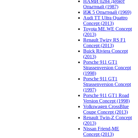
НАМИ 0284 Дебют
Опытный (1987)
ИЖ 5 Опытный (1969)
Audi TT Ultra Quattro
Concept (2013)
Toyota ME.WE Concept
(2013)
Renault Twizy RS F1
Concept (2013)
Buick Riviera Concept
(2013)
Porsche 911 GT1
Strassenversion Concept
(1998)
Porsche 911 GT1
Strassenversion Concept
(1997)
Porsche 911 GT1 Road
Version Concept (1998)
Volkswagen CrossBlue
Coupe Concept (2013)
Renault Twin-Z Concept
(2013)
Nissan Friend-ME
Concept (2013)