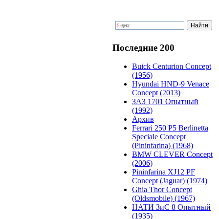
Последние 200
Buick Centurion Concept
(1956)
Hyundai HND-9 Venace
Concept (2013)
ЗАЗ 1701 Опытный
(1992)
Архив
Ferrari 250 P5 Berlinetta
Speciale Concept
(Pininfarina) (1968)
BMW CLEVER Concept
(2006)
Pininfarina XJ12 PF
Concept (Jaguar) (1974)
Ghia Thor Concept
(Oldsmobile) (1967)
НАТИ ЗиС 8 Опытный
(1935)