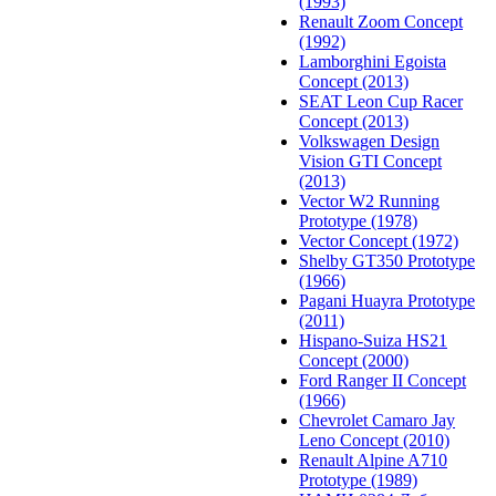
(1993)
Renault Zoom Concept
(1992)
Lamborghini Egoista
Concept (2013)
SEAT Leon Cup Racer
Concept (2013)
Volkswagen Design
Vision GTI Concept
(2013)
Vector W2 Running
Prototype (1978)
Vector Concept (1972)
Shelby GT350 Prototype
(1966)
Pagani Huayra Prototype
(2011)
Hispano-Suiza HS21
Concept (2000)
Ford Ranger II Concept
(1966)
Chevrolet Camaro Jay
Leno Concept (2010)
Renault Alpine A710
Prototype (1989)