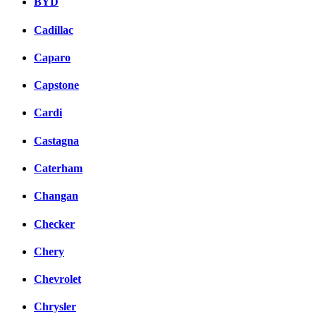
BYD
Cadillac
Caparo
Capstone
Cardi
Castagna
Caterham
Changan
Checker
Chery
Chevrolet
Chrysler