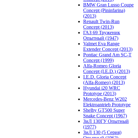
BMW Gran Lusso Coupe
Concept (Pininfarina)
(2013)
Renault Twin-Run
Concept (2013)
ГАЗ 69 Труженик
Опытный (1947)
Valmet Eva Range
Extender Concept (2013)
Pontiac Grand Am SC-T
Concept (1999)
Alfa-Romeo Gloria
Concept (I.E.D.) (2013)
I.E.D. Gloria Concept
(Alfa-Romeo) (2013)
Hyundai i20 WRC
Prototype (2013)
Mercedes-Benz W202
Elektroantrieb Prototype
Shelby GT500 Super
Snake Concept (1967)
ЗиЛ 130ГУ Опытный
(1977)
ЗиЛ 130 (5 Серия)
Опытный (1962)