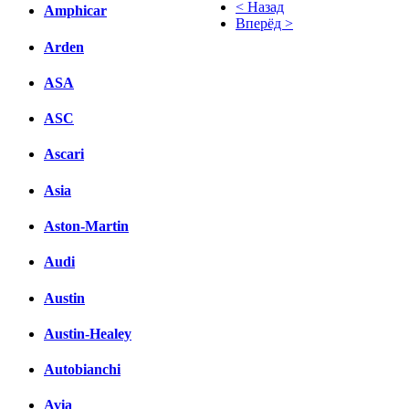
< Назад
Amphicar
Вперёд >
Arden
Facebook
ASA
вКонтакте
Комментарии вКонтакте
ASC
Ascari
Asia
Aston-Martin
Audi
Austin
Austin-Healey
Autobianchi
Avia