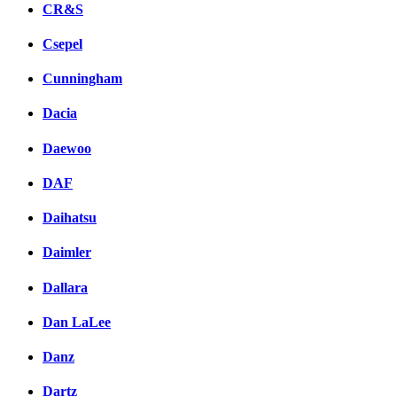
CR&S
Csepel
Cunningham
Dacia
Daewoo
DAF
Daihatsu
Daimler
Dallara
Dan LaLee
Danz
Dartz