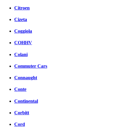
Citroen
Cizeta
Coggiola
COHHV
Colani
Commuter Cars
Connaught
Conte
Continental
Corbitt
Cord