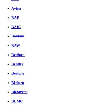
Avion
BAE
BAIC
Bantam
BAW
Bedford
Bentley
Bertone
Bisiluro
Bizzarrini
BLMC