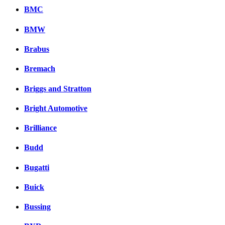
BMC
BMW
Brabus
Bremach
Briggs and Stratton
Bright Automotive
Brilliance
Budd
Bugatti
Buick
Bussing