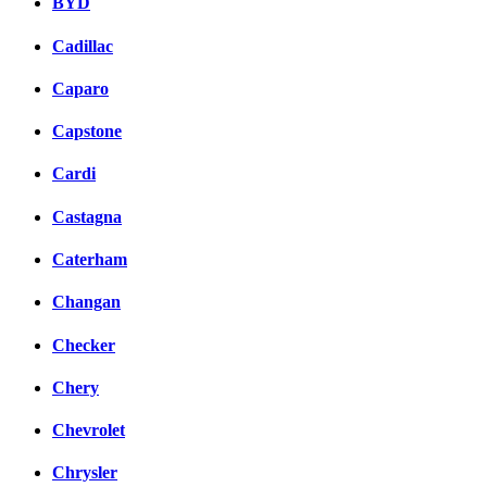
BYD
Cadillac
Caparo
Capstone
Cardi
Castagna
Caterham
Changan
Checker
Chery
Chevrolet
Chrysler