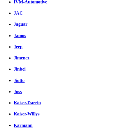
IVM-Automotive
JAC
Jaguar
Jamos
Jeep
Jimenez
Jinbei
Jiotto
Joss
Kaiser-Darrin
Kaiser-Willys
Karmann