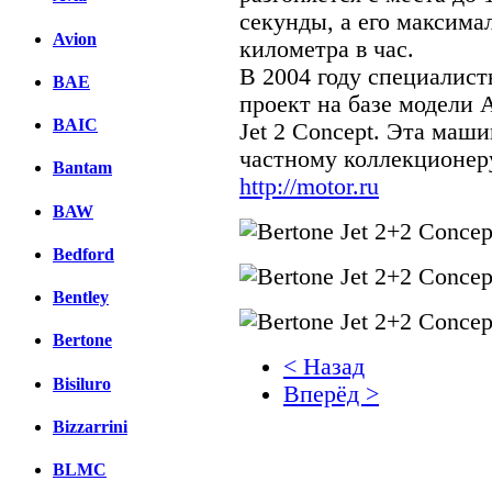
секунды, а его максима
Avion
километра в час.
В 2004 году специалист
BAE
проект на базе модели A
BAIC
Jet 2 Concept. Эта маш
частному коллекционер
Bantam
http://motor.ru
BAW
Bedford
Bentley
Bertone
< Назад
Bisiluro
Вперёд >
Bizzarrini
Facebook
BLMC
вКонтакте