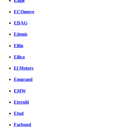
Eagle
ECOmove
EDAG
Edonis
Elfin
Eliica
El Motors
Emgrand
EMW
Eterniti
Etud
Farboud