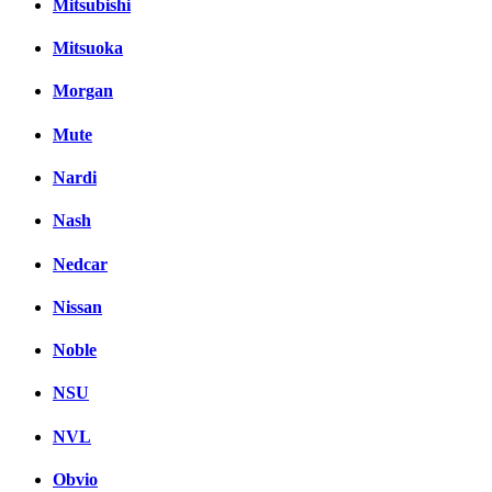
Mitsubishi
Mitsuoka
Morgan
Mute
Nardi
Nash
Nedcar
Nissan
Noble
NSU
NVL
Obvio