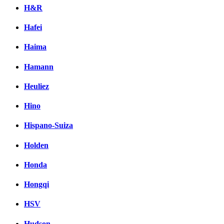
H&R
Hafei
Haima
Hamann
Heuliez
Hino
Hispano-Suiza
Holden
Honda
Hongqi
HSV
Hudson