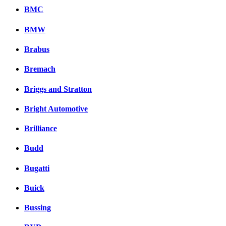
Комментарии вКонтакт
BMC
BMW
Brabus
Bremach
Briggs and Stratton
Bright Automotive
Brilliance
Budd
Bugatti
Buick
Bussing