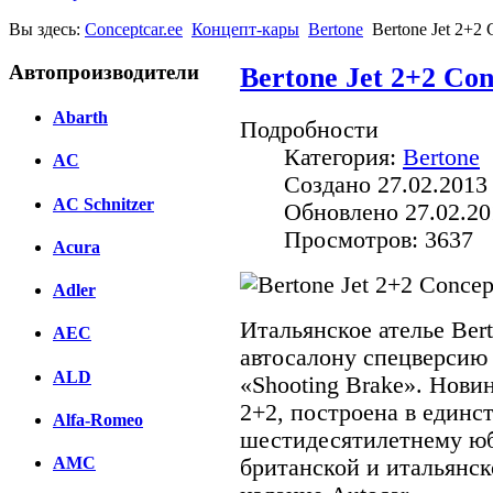
Вы здесь:
Conceptcar.ee
Концепт-кары
Bertone
Bertone Jet 2+2 
Автопроизводители
Bertone Jet 2+2 Con
Abarth
Подробности
Категория:
Bertone
AC
Создано 27.02.2013
AC Schnitzer
Обновлено 27.02.20
Просмотров: 3637
Acura
Adler
Итальянское ателье Ber
AEC
автосалону спецверсию 
ALD
«Shooting Brake». Новин
2+2, построена в единс
Alfa-Romeo
шестидесятилетнему ю
AMC
британской и итальянс