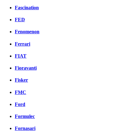
Fascination
FED
Fenomenon
Ferrari
FIAT
Fioravanti
Fisker
FMC
Ford
Formulec
Fornasari