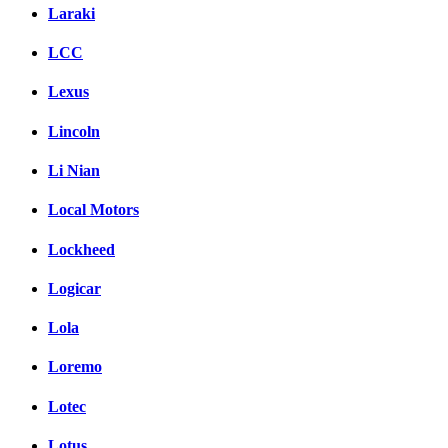
Laraki
LCC
Lexus
Lincoln
Li Nian
Local Motors
Lockheed
Logicar
Lola
Loremo
Lotec
Lotus