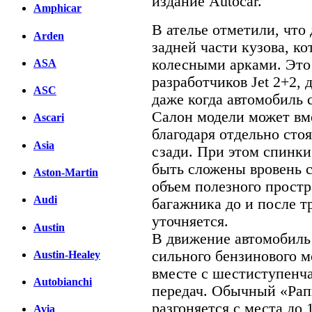
издание Autocar.
Amphicar
В ателье отметили, что
Arden
задней части кузова, к
колесными арками. Это
ASA
разработчиков Jet 2+2,
ASC
даже когда автомобиль 
Салон модели может вм
Ascari
благодаря отдельно сто
Asia
сзади. При этом спинки
быть сложены вровень с
Aston-Martin
объем полезного простр
Audi
багажника до и после т
уточняется.
Austin
В движение автомобиль
сильного бензинового м
Austin-Healey
вместе с шестиступенч
Autobianchi
передач. Обычный «Рап
разгоняется с места до 
Avia