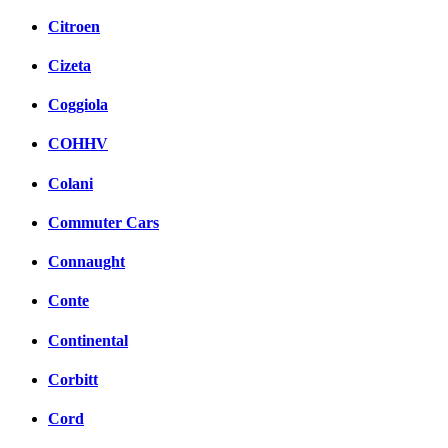
Citroen
Cizeta
Coggiola
COHHV
Colani
Commuter Cars
Connaught
Conte
Continental
Corbitt
Cord