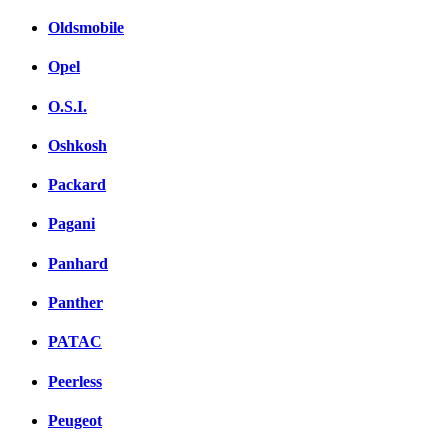
Oldsmobile
Opel
O.S.I.
Oshkosh
Packard
Pagani
Panhard
Panther
PATAC
Peerless
Peugeot