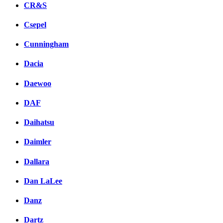
CR&S
Csepel
Cunningham
Dacia
Daewoo
DAF
Daihatsu
Daimler
Dallara
Dan LaLee
Danz
Dartz