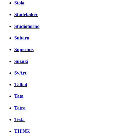
Stola
Studebaker
Studiotorino
Subaru
Superbus
Suzuki
SvArt
Talbot
Tata
Tatra
Tesla
TH!NK