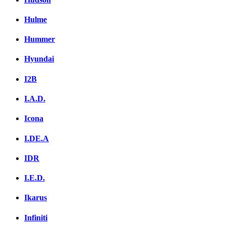
Hulme
Hummer
Hyundai
I2B
I.A.D.
Icona
I.DE.A
IDR
I.E.D.
Ikarus
Infiniti