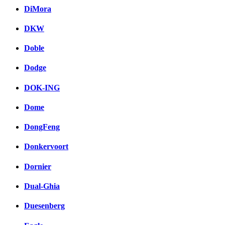
DiMora
DKW
Doble
Dodge
DOK-ING
Dome
DongFeng
Donkervoort
Dornier
Dual-Ghia
Duesenberg