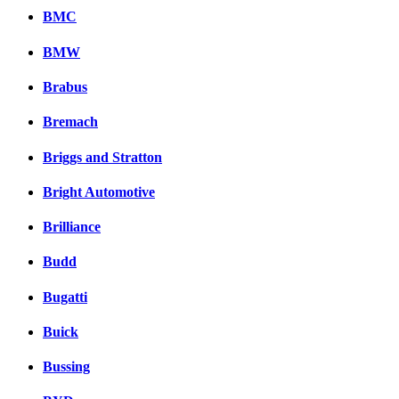
BMC
BMW
Brabus
Bremach
Briggs and Stratton
Bright Automotive
Brilliance
Budd
Bugatti
Buick
Bussing