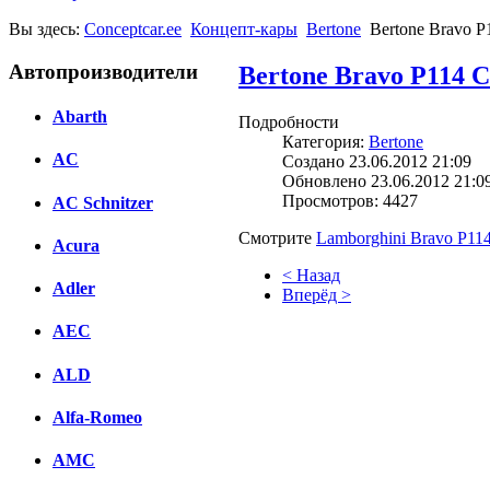
Вы здесь:
Conceptcar.ee
Концепт-кары
Bertone
Bertone Bravo P
Автопроизводители
Bertone Bravo P114 C
Abarth
Подробности
Категория:
Bertone
AC
Создано 23.06.2012 21:09
Обновлено 23.06.2012 21:0
Просмотров: 4427
AC Schnitzer
Смотрите
Lamborghini Bravo P114
Acura
< Назад
Adler
Вперёд >
AEC
Facebook
вКонтакте
ALD
Комментарии вКонтакте
Alfa-Romeo
AMC