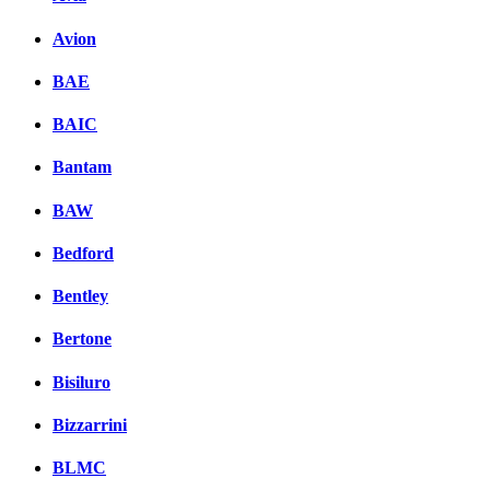
Avion
BAE
BAIC
Bantam
BAW
Bedford
Bentley
Bertone
Bisiluro
Bizzarrini
BLMC