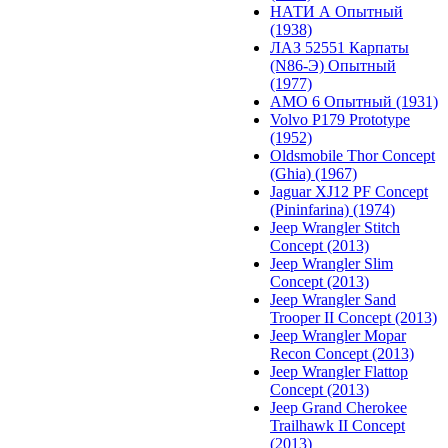
НАТИ А Опытный
(1938)
ЛАЗ 52551 Карпаты
(N86-Э) Опытный
(1977)
АМО 6 Опытный (1931)
Volvo P179 Prototype
(1952)
Oldsmobile Thor Concept
(Ghia) (1967)
Jaguar XJ12 PF Concept
(Pininfarina) (1974)
Jeep Wrangler Stitch
Concept (2013)
Jeep Wrangler Slim
Concept (2013)
Jeep Wrangler Sand
Trooper II Concept (2013)
Jeep Wrangler Mopar
Recon Concept (2013)
Jeep Wrangler Flattop
Concept (2013)
Jeep Grand Cherokee
Trailhawk II Concept
(2013)