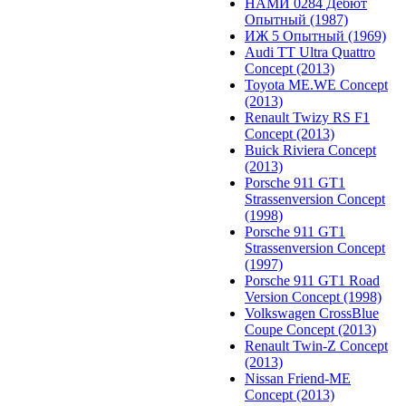
НАМИ 0284 Дебют
Опытный (1987)
ИЖ 5 Опытный (1969)
Audi TT Ultra Quattro
Concept (2013)
Toyota ME.WE Concept
(2013)
Renault Twizy RS F1
Concept (2013)
Buick Riviera Concept
(2013)
Porsche 911 GT1
Strassenversion Concept
(1998)
Porsche 911 GT1
Strassenversion Concept
(1997)
Porsche 911 GT1 Road
Version Concept (1998)
Volkswagen CrossBlue
Coupe Concept (2013)
Renault Twin-Z Concept
(2013)
Nissan Friend-ME
Concept (2013)