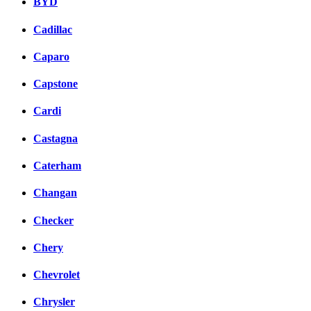
BYD
Cadillac
Caparo
Capstone
Cardi
Castagna
Caterham
Changan
Checker
Chery
Chevrolet
Chrysler