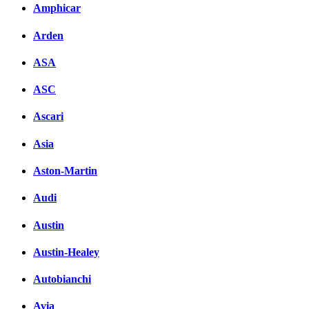
Amphicar
Arden
ASA
ASC
Ascari
Asia
Aston-Martin
Audi
Austin
Austin-Healey
Autobianchi
Avia