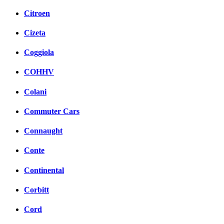
Citroen
Cizeta
Coggiola
COHHV
Colani
Commuter Cars
Connaught
Conte
Continental
Corbitt
Cord