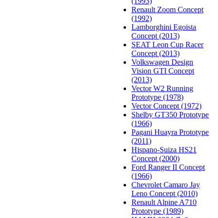
(1993)
Renault Zoom Concept
(1992)
Lamborghini Egoista
Concept (2013)
SEAT Leon Cup Racer
Concept (2013)
Volkswagen Design
Vision GTI Concept
(2013)
Vector W2 Running
Prototype (1978)
Vector Concept (1972)
Shelby GT350 Prototype
(1966)
Pagani Huayra Prototype
(2011)
Hispano-Suiza HS21
Concept (2000)
Ford Ranger II Concept
(1966)
Chevrolet Camaro Jay
Leno Concept (2010)
Renault Alpine A710
Prototype (1989)