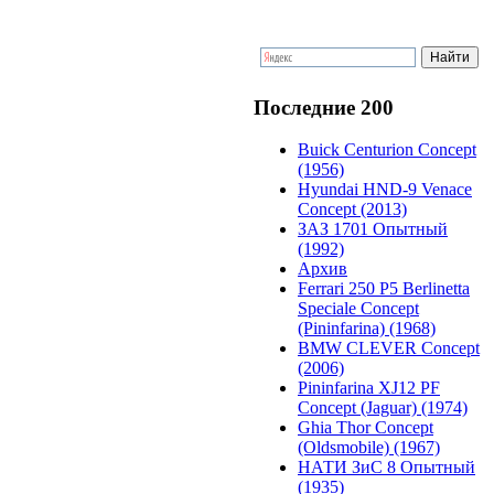
Последние 200
Buick Centurion Concept
(1956)
Hyundai HND-9 Venace
Concept (2013)
ЗАЗ 1701 Опытный
(1992)
Архив
Ferrari 250 P5 Berlinetta
Speciale Concept
(Pininfarina) (1968)
BMW CLEVER Concept
(2006)
Pininfarina XJ12 PF
Concept (Jaguar) (1974)
Ghia Thor Concept
(Oldsmobile) (1967)
НАТИ ЗиС 8 Опытный
(1935)