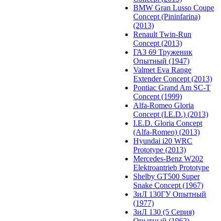
BMW Gran Lusso Coupe
Concept (Pininfarina)
(2013)
Renault Twin-Run
Concept (2013)
ГАЗ 69 Труженик
Опытный (1947)
Valmet Eva Range
Extender Concept (2013)
Pontiac Grand Am SC-T
Concept (1999)
Alfa-Romeo Gloria
Concept (I.E.D.) (2013)
I.E.D. Gloria Concept
(Alfa-Romeo) (2013)
Hyundai i20 WRC
Prototype (2013)
Mercedes-Benz W202
Elektroantrieb Prototype
Shelby GT500 Super
Snake Concept (1967)
ЗиЛ 130ГУ Опытный
(1977)
ЗиЛ 130 (5 Серия)
Опытный (1962)