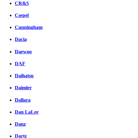
CR&S
Csepel
Cunningham
Dacia
Daewoo
DAF
Daihatsu
Daimler
Dallara
Dan LaLee
Danz
Dartz