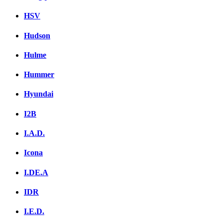
HSV
Hudson
Hulme
Hummer
Hyundai
I2B
I.A.D.
Icona
I.DE.A
IDR
I.E.D.