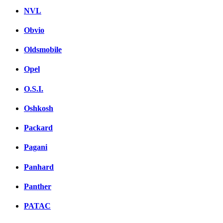
NVL
Obvio
Oldsmobile
Opel
O.S.I.
Oshkosh
Packard
Pagani
Panhard
Panther
PATAC