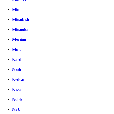
Mini
Mitsubishi
Mitsuoka
Morgan
Mute
Nardi
Nash
Nedcar
Nissan
Noble
NSU