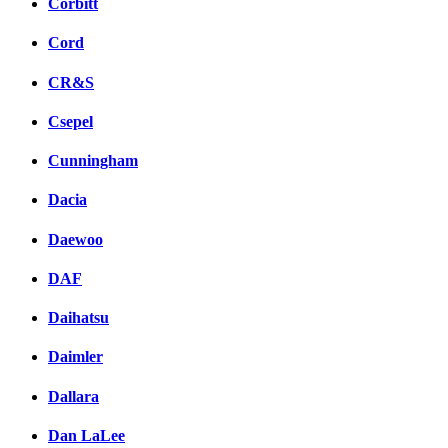
Corbitt
Cord
CR&S
Csepel
Cunningham
Dacia
Daewoo
DAF
Daihatsu
Daimler
Dallara
Dan LaLee