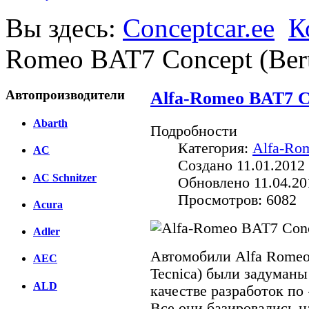
Вы здесь:
Conceptcar.ee
К
Romeo BAT7 Concept (Bert
Автопроизводители
Alfa-Romeo BAT7 Co
Abarth
Подробности
Категория:
Alfa-Ro
AC
Создано 11.01.2012 
AC Schnitzer
Обновлено 11.04.20
Просмотров: 6082
Acura
Adler
Автомобили Alfa Romeo B
AEC
Tecnica) были задуманы
ALD
качестве разработок по
Все они базировались н