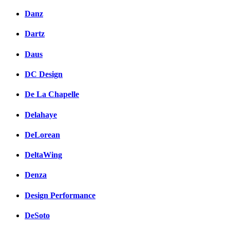
Danz
Dartz
Daus
DC Design
De La Chapelle
Delahaye
DeLorean
DeltaWing
Denza
Design Performance
DeSoto