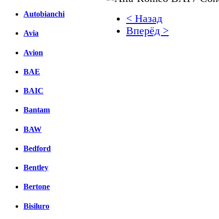
Autobianchi
< Назад
Вперёд >
Avia
Facebook
Avion
вКонтакте
BAE
Комментарии вКонтакт
BAIC
Bantam
BAW
Bedford
Bentley
Bertone
Bisiluro