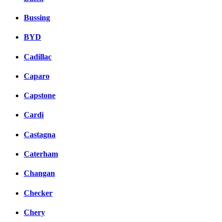
Bussing
BYD
Cadillac
Caparo
Capstone
Cardi
Castagna
Caterham
Changan
Checker
Chery