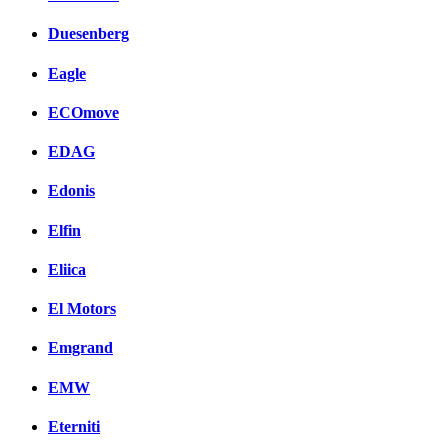
Duesenberg
Eagle
ECOmove
EDAG
Edonis
Elfin
Eliica
El Motors
Emgrand
EMW
Eterniti