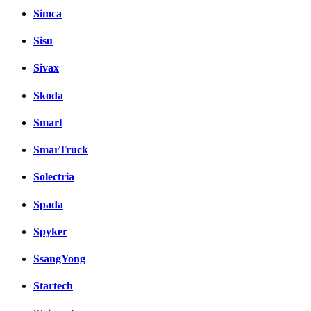
Simca
Sisu
Sivax
Skoda
Smart
SmarTruck
Solectria
Spada
Spyker
SsangYong
Startech