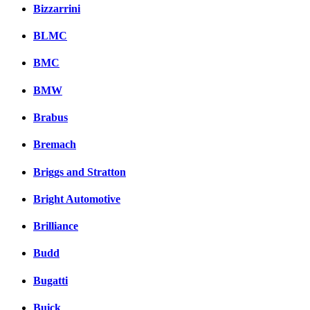
Bizzarrini
BLMC
BMC
BMW
Brabus
Bremach
Briggs and Stratton
Bright Automotive
Brilliance
Budd
Bugatti
Buick