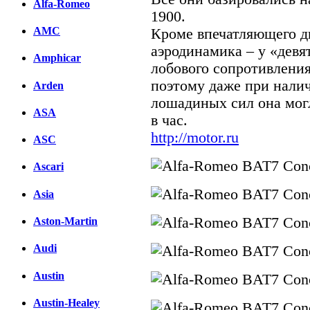
Alfa-Romeo
1900.
AMC
Кроме впечатляющего д
аэродинамика – у «дев
Amphicar
лобового сопротивления 
поэтому даже при нали
Arden
лошадиных сил она могл
ASA
в час.
http://motor.ru
ASC
Ascari
Asia
Aston-Martin
Audi
Austin
Austin-Healey