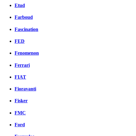
Etud
Farboud
Fascination
FED
Fenomenon
Ferrari
FIAT
Fioravanti
Fisker
FMC
Ford