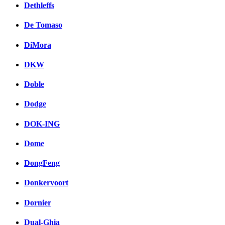
Dethleffs
De Tomaso
DiMora
DKW
Doble
Dodge
DOK-ING
Dome
DongFeng
Donkervoort
Dornier
Dual-Ghia