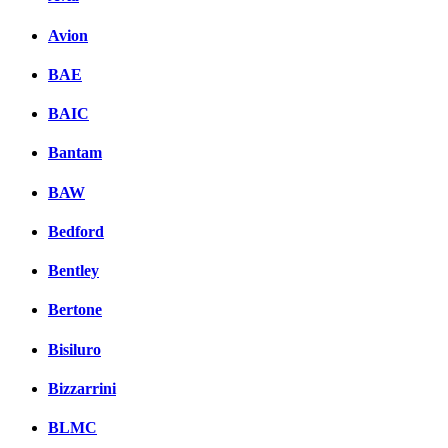
Avion
BAE
BAIC
Bantam
BAW
Bedford
Bentley
Bertone
Bisiluro
Bizzarrini
BLMC