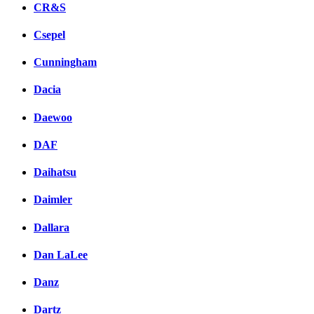
CR&S
Csepel
Cunningham
Dacia
Daewoo
DAF
Daihatsu
Daimler
Dallara
Dan LaLee
Danz
Dartz