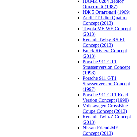
НАМИ 0284 Дебют
Опытный (1987)
ИЖ 5 Опытный (1969)
Audi TT Ultra Quattro
Concept (2013)
Toyota ME.WE Concept
(2013)
Renault Twizy RS F1
Concept (2013)
Buick Riviera Concept
(2013)
Porsche 911 GT1
Strassenversion Concept
(1998)
Porsche 911 GT1
Strassenversion Concept
(1997)
Porsche 911 GT1 Road
Version Concept (1998)
Volkswagen CrossBlue
Coupe Concept (2013)
Renault Twin-Z Concept
(2013)
Nissan Friend-ME
Concept (2013)