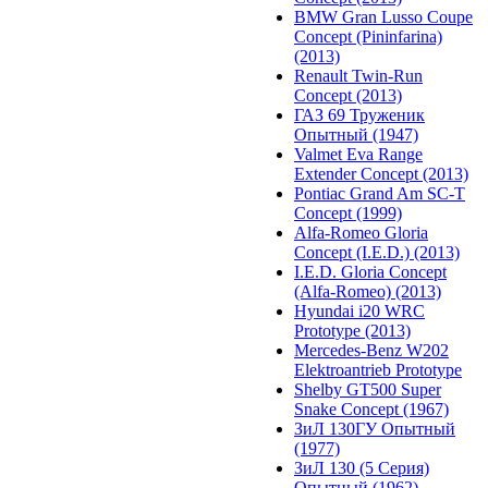
BMW Gran Lusso Coupe
Concept (Pininfarina)
(2013)
Renault Twin-Run
Concept (2013)
ГАЗ 69 Труженик
Опытный (1947)
Valmet Eva Range
Extender Concept (2013)
Pontiac Grand Am SC-T
Concept (1999)
Alfa-Romeo Gloria
Concept (I.E.D.) (2013)
I.E.D. Gloria Concept
(Alfa-Romeo) (2013)
Hyundai i20 WRC
Prototype (2013)
Mercedes-Benz W202
Elektroantrieb Prototype
Shelby GT500 Super
Snake Concept (1967)
ЗиЛ 130ГУ Опытный
(1977)
ЗиЛ 130 (5 Серия)
Опытный (1962)