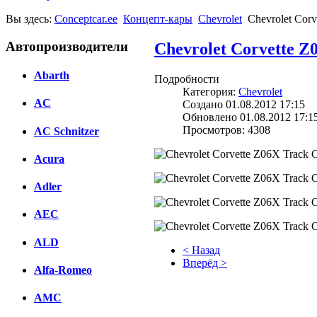
Вы здесь:
Conceptcar.ee
Концепт-кары
Chevrolet
Chevrolet Corv
Автопроизводители
Chevrolet Corvette Z
Abarth
Подробности
Категория:
Chevrolet
AC
Создано 01.08.2012 17:15
Обновлено 01.08.2012 17:1
Просмотров: 4308
AC Schnitzer
Acura
Adler
AEC
ALD
< Назад
Вперёд >
Alfa-Romeo
Facebook
AMC
вКонтакте