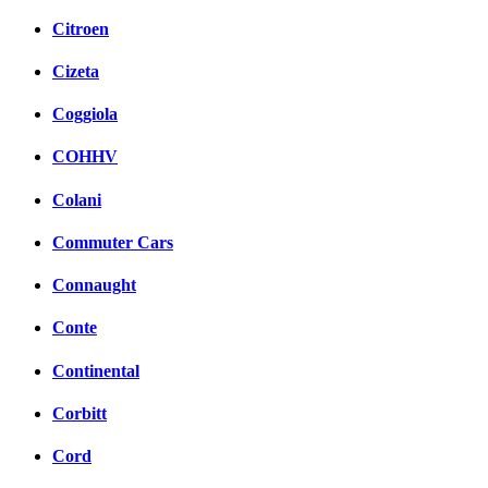
Citroen
Cizeta
Coggiola
COHHV
Colani
Commuter Cars
Connaught
Conte
Continental
Corbitt
Cord