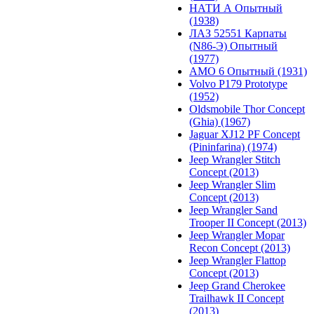
НАТИ А Опытный
(1938)
ЛАЗ 52551 Карпаты
(N86-Э) Опытный
(1977)
АМО 6 Опытный (1931)
Volvo P179 Prototype
(1952)
Oldsmobile Thor Concept
(Ghia) (1967)
Jaguar XJ12 PF Concept
(Pininfarina) (1974)
Jeep Wrangler Stitch
Concept (2013)
Jeep Wrangler Slim
Concept (2013)
Jeep Wrangler Sand
Trooper II Concept (2013)
Jeep Wrangler Mopar
Recon Concept (2013)
Jeep Wrangler Flattop
Concept (2013)
Jeep Grand Cherokee
Trailhawk II Concept
(2013)