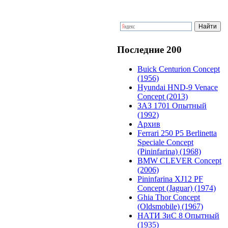
Последние 200
Buick Centurion Concept
(1956)
Hyundai HND-9 Venace
Concept (2013)
ЗАЗ 1701 Опытный
(1992)
Архив
Ferrari 250 P5 Berlinetta
Speciale Concept
(Pininfarina) (1968)
BMW CLEVER Concept
(2006)
Pininfarina XJ12 PF
Concept (Jaguar) (1974)
Ghia Thor Concept
(Oldsmobile) (1967)
НАТИ ЗиС 8 Опытный
(1935)