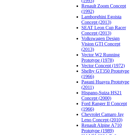
(1993)
Renault Zoom Concept
(1992)
Lamborghini Egoista
Concept (2013)
SEAT Leon Cup Racer
Concept (2013)
Volkswagen Design
Vision GTI Concept
(2013)
Vector W2 Running
Prototype (1978)
Vector Concept (1972)
Shelby GT350 Prototype
(1966)
Pagani Huayra Prototype
(2011)
Hispano-Suiza HS21
Concept (2000)
Ford Ranger II Concept
(1966)
Chevrolet Camaro Jay
Leno Concept (2010)
Renault Alpine A710
Prototype (1989)