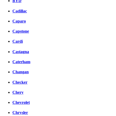
BYD
Cadillac
Caparo
Capstone
Cardi
Castagna
Caterham
Changan
Checker
Chery
Chevrolet
Chrysler