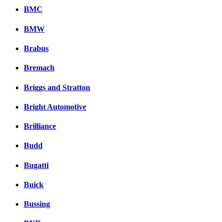
BMC
BMW
Brabus
Bremach
Briggs and Stratton
Bright Automotive
Brilliance
Budd
Bugatti
Buick
Bussing