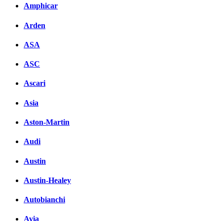
Комментарии вКонтакте
Amphicar
Arden
ASA
ASC
Ascari
Asia
Aston-Martin
Audi
Austin
Austin-Healey
Autobianchi
Avia