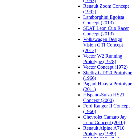
(1993)
Renault Zoom Concept
(1992)
Lamborghini Egoista
Concept (2013)
SEAT Leon Cup Racer
Concept (2013)
Volkswagen Design
Vision GTI Concept
(2013)
Vector W2 Running
Prototype (1978)
Vector Concept (1972)
Shelby GT350 Prototype
(1966)
Pagani Huayra Prototype
(2011)
Hispano-Suiza HS21
Concept (2000)
Ford Ranger II Concept
(1966)
Chevrolet Camaro Jay
Leno Concept (2010)
Renault Alpine A710
Prototype (1989)