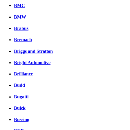
BMC
BMW
Brabus
Bremach
Briggs and Stratton
Bright Automotive
Brilliance
Budd
Bugatti
Buick
Bussing