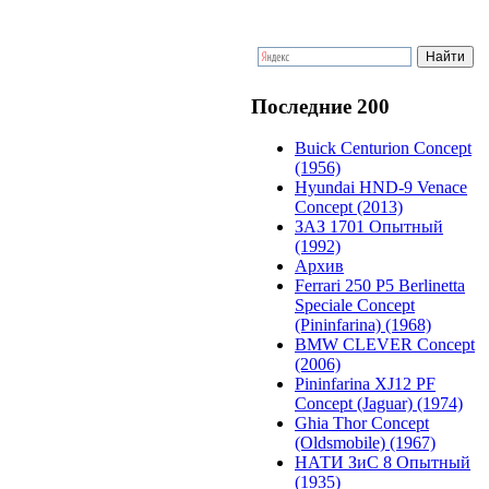
Последние 200
Buick Centurion Concept
(1956)
Hyundai HND-9 Venace
Concept (2013)
ЗАЗ 1701 Опытный
(1992)
Архив
Ferrari 250 P5 Berlinetta
Speciale Concept
(Pininfarina) (1968)
BMW CLEVER Concept
(2006)
Pininfarina XJ12 PF
Concept (Jaguar) (1974)
Ghia Thor Concept
(Oldsmobile) (1967)
НАТИ ЗиС 8 Опытный
(1935)