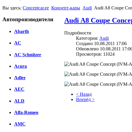
Вы здесь:
Conceptcar.ee
Концепт-кары
Audi
Audi A8 Coupe Con
Автопроизводители
Audi A8 Coupe Concep
Abarth
Подробности
Категория:
Audi
AC
Создано 10.08.2011 17:06
Обновлено 10.08.2011 17:0
Просмотров: 11024
AC Schnitzer
Acura
Adler
AEC
< Назад
Вперёд >
ALD
Facebook
Alfa-Romeo
вКонтакте
AMC
Комментарии вКонтакте