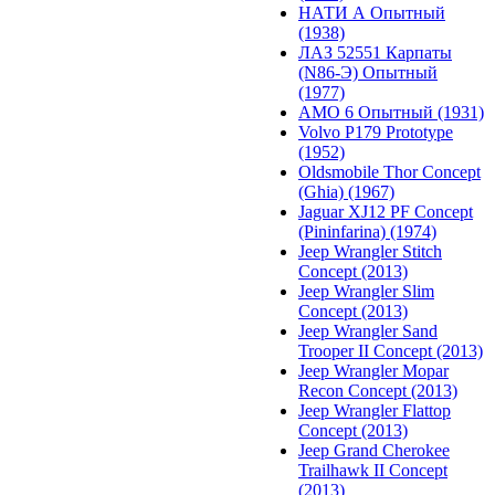
НАТИ А Опытный
(1938)
ЛАЗ 52551 Карпаты
(N86-Э) Опытный
(1977)
АМО 6 Опытный (1931)
Volvo P179 Prototype
(1952)
Oldsmobile Thor Concept
(Ghia) (1967)
Jaguar XJ12 PF Concept
(Pininfarina) (1974)
Jeep Wrangler Stitch
Concept (2013)
Jeep Wrangler Slim
Concept (2013)
Jeep Wrangler Sand
Trooper II Concept (2013)
Jeep Wrangler Mopar
Recon Concept (2013)
Jeep Wrangler Flattop
Concept (2013)
Jeep Grand Cherokee
Trailhawk II Concept
(2013)