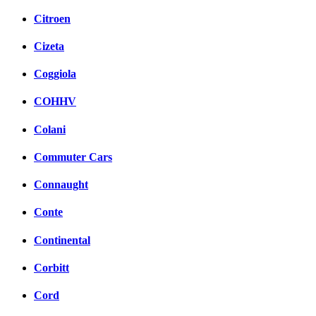
Citroen
Cizeta
Coggiola
COHHV
Colani
Commuter Cars
Connaught
Conte
Continental
Corbitt
Cord