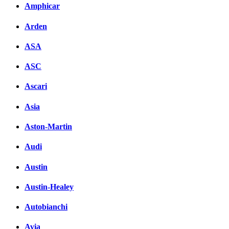
Amphicar
Arden
ASA
ASC
Ascari
Asia
Aston-Martin
Audi
Austin
Austin-Healey
Autobianchi
Avia