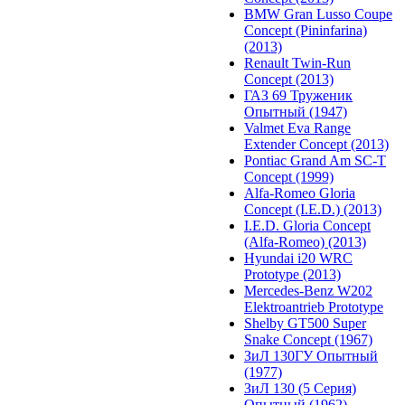
BMW Gran Lusso Coupe
Concept (Pininfarina)
(2013)
Renault Twin-Run
Concept (2013)
ГАЗ 69 Труженик
Опытный (1947)
Valmet Eva Range
Extender Concept (2013)
Pontiac Grand Am SC-T
Concept (1999)
Alfa-Romeo Gloria
Concept (I.E.D.) (2013)
I.E.D. Gloria Concept
(Alfa-Romeo) (2013)
Hyundai i20 WRC
Prototype (2013)
Mercedes-Benz W202
Elektroantrieb Prototype
Shelby GT500 Super
Snake Concept (1967)
ЗиЛ 130ГУ Опытный
(1977)
ЗиЛ 130 (5 Серия)
Опытный (1962)