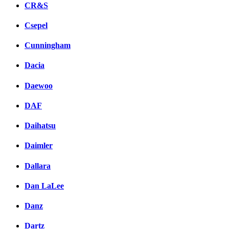
CR&S
Csepel
Cunningham
Dacia
Daewoo
DAF
Daihatsu
Daimler
Dallara
Dan LaLee
Danz
Dartz