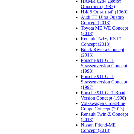
НАМИ 0284 Дебют
Опытный (1987)
ИЖ 5 Опытный (1969)
Audi TT Ultra Quattro
Concept (2013)
Toyota ME.WE Concept
(2013)
Renault Twizy RS F1
Concept (2013)
Buick Riviera Concept
(2013)
Porsche 911 GT1
Strassenversion Concept
(1998)
Porsche 911 GT1
Strassenversion Concept
(1997)
Porsche 911 GT1 Road
Version Concept (1998)
Volkswagen CrossBlue
Coupe Concept (2013)
Renault Twin-Z Concept
(2013)
Nissan Friend-ME
Concept (2013)