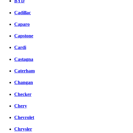
BYD
Cadillac
Caparo
Capstone
Cardi
Castagna
Caterham
Changan
Checker
Chery
Chevrolet
Chrysler