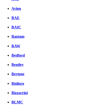
Avion
BAE
BAIC
Bantam
BAW
Bedford
Bentley
Bertone
Bisiluro
Bizzarrini
BLMC