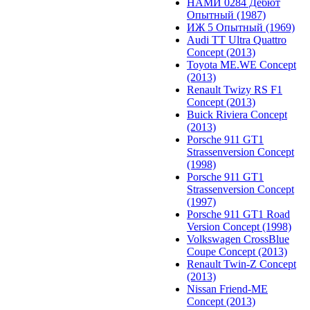
НАМИ 0284 Дебют
Опытный (1987)
ИЖ 5 Опытный (1969)
Audi TT Ultra Quattro
Concept (2013)
Toyota ME.WE Concept
(2013)
Renault Twizy RS F1
Concept (2013)
Buick Riviera Concept
(2013)
Porsche 911 GT1
Strassenversion Concept
(1998)
Porsche 911 GT1
Strassenversion Concept
(1997)
Porsche 911 GT1 Road
Version Concept (1998)
Volkswagen CrossBlue
Coupe Concept (2013)
Renault Twin-Z Concept
(2013)
Nissan Friend-ME
Concept (2013)