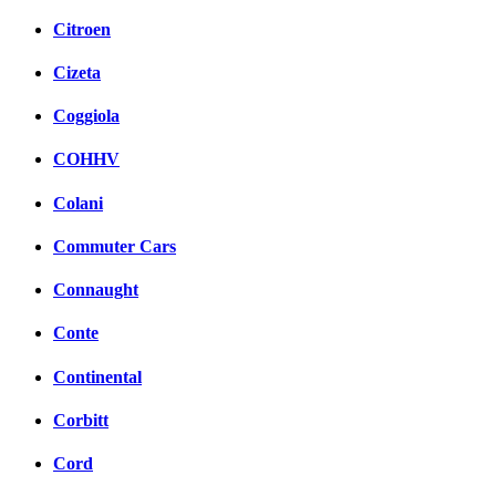
Citroen
Cizeta
Coggiola
COHHV
Colani
Commuter Cars
Connaught
Conte
Continental
Corbitt
Cord