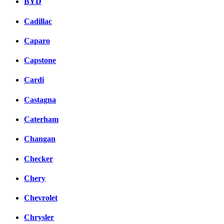
BYD
Cadillac
Caparo
Capstone
Cardi
Castagna
Caterham
Changan
Checker
Chery
Chevrolet
Chrysler