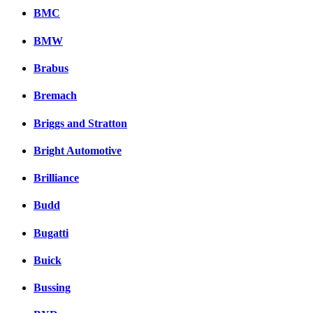
BMC
BMW
Brabus
Bremach
Briggs and Stratton
Bright Automotive
Brilliance
Budd
Bugatti
Buick
Bussing