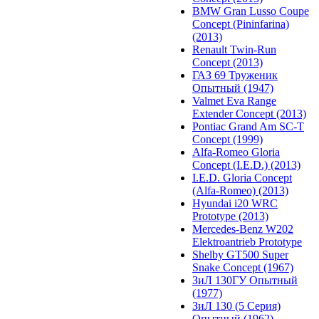
BMW Gran Lusso Coupe
Concept (Pininfarina)
(2013)
Renault Twin-Run
Concept (2013)
ГАЗ 69 Труженик
Опытный (1947)
Valmet Eva Range
Extender Concept (2013)
Pontiac Grand Am SC-T
Concept (1999)
Alfa-Romeo Gloria
Concept (I.E.D.) (2013)
I.E.D. Gloria Concept
(Alfa-Romeo) (2013)
Hyundai i20 WRC
Prototype (2013)
Mercedes-Benz W202
Elektroantrieb Prototype
Shelby GT500 Super
Snake Concept (1967)
ЗиЛ 130ГУ Опытный
(1977)
ЗиЛ 130 (5 Серия)
Опытный (1962)