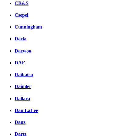
CR&S
Csepel
Cunningham
Dacia
Daewoo
DAF
Daihatsu
Daimler
Dallara
Dan LaLee
Danz
Dartz