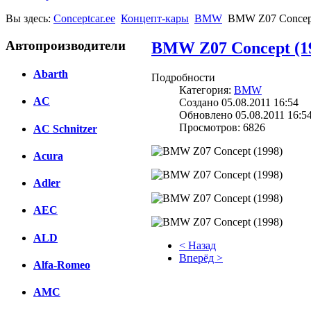
Вы здесь:
Conceptcar.ee
Концепт-кары
BMW
BMW Z07 Concept
Автопроизводители
BMW Z07 Concept (1
Abarth
Подробности
Категория:
BMW
AC
Создано 05.08.2011 16:54
Обновлено 05.08.2011 16:5
Просмотров: 6826
AC Schnitzer
Acura
Adler
AEC
ALD
< Назад
Вперёд >
Alfa-Romeo
Facebook
AMC
вКонтакте