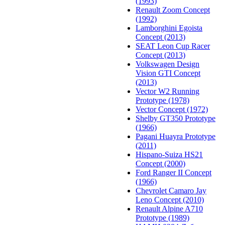
(1993)
Renault Zoom Concept
(1992)
Lamborghini Egoista
Concept (2013)
SEAT Leon Cup Racer
Concept (2013)
Volkswagen Design
Vision GTI Concept
(2013)
Vector W2 Running
Prototype (1978)
Vector Concept (1972)
Shelby GT350 Prototype
(1966)
Pagani Huayra Prototype
(2011)
Hispano-Suiza HS21
Concept (2000)
Ford Ranger II Concept
(1966)
Chevrolet Camaro Jay
Leno Concept (2010)
Renault Alpine A710
Prototype (1989)