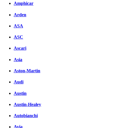
Комментарии вКонтакте
Amphicar
Arden
ASA
ASC
Ascari
Asia
Aston-Martin
Audi
Austin
Austin-Healey
Autobianchi
Avia