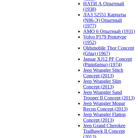
НАТИ А Опытный
(1938)
ЛАЗ 52551 Карпаты
(N86-Э) Опытный
(1977)
АМО 6 Опытный (1931)
Volvo P179 Prototype
(1952)
Oldsmobile Thor Concept
(Ghia) (1967)
Jaguar XJ12 PF Concept
(Pininfarina) (1974)
Jeep Wrangler Stitch
Concept (2013)
Jeep Wrangler Slim
Concept (2013)
Jeep Wrangler Sand
Trooper II Concept (2013)
Jeep Wrangler Mopar
Recon Concept (2013)
Jeep Wrangler Flattop
Concept (2013)
Jeep Grand Cherokee
Trailhawk II Concept
(2013)