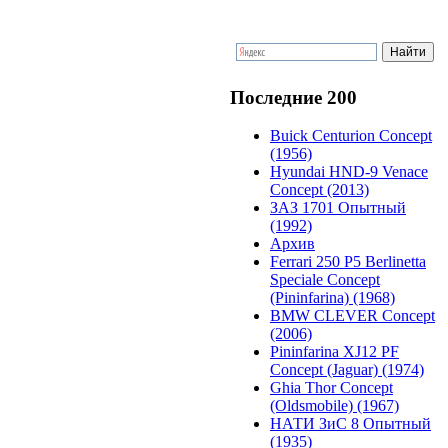
Последние 200
Buick Centurion Concept
(1956)
Hyundai HND-9 Venace
Concept (2013)
ЗАЗ 1701 Опытный
(1992)
Архив
Ferrari 250 P5 Berlinetta
Speciale Concept
(Pininfarina) (1968)
BMW CLEVER Concept
(2006)
Pininfarina XJ12 PF
Concept (Jaguar) (1974)
Ghia Thor Concept
(Oldsmobile) (1967)
НАТИ ЗиС 8 Опытный
(1935)