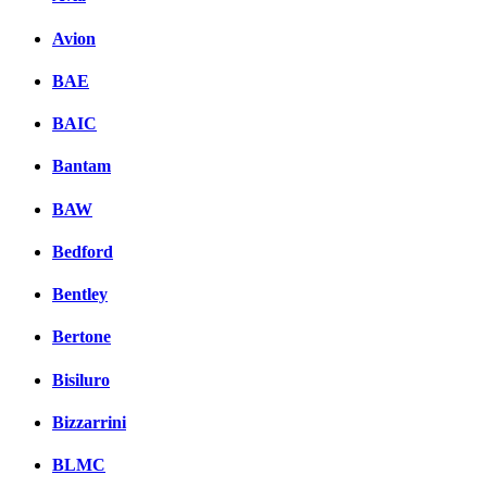
Avion
BAE
BAIC
Bantam
BAW
Bedford
Bentley
Bertone
Bisiluro
Bizzarrini
BLMC