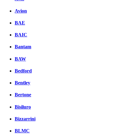
Avion
BAE
BAIC
Bantam
BAW
Bedford
Bentley
Bertone
Bisiluro
Bizzarrini
BLMC