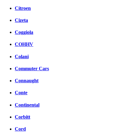
Citroen
Cizeta
Coggiola
COHHV
Colani
Commuter Cars
Connaught
Conte
Continental
Corbitt
Cord