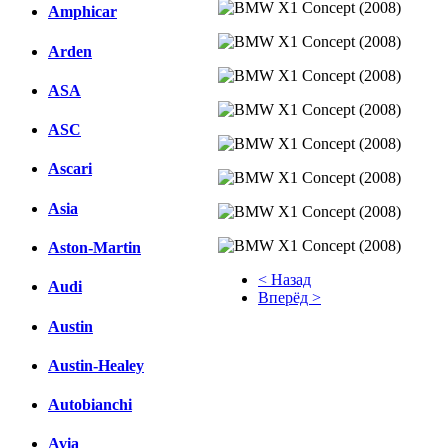
Amphicar
Arden
ASA
ASC
Ascari
Asia
Aston-Martin
< Назад
Audi
Вперёд >
Austin
Facebook
Austin-Healey
вКонтакте
Комментарии вКонтакте
Autobianchi
Avia