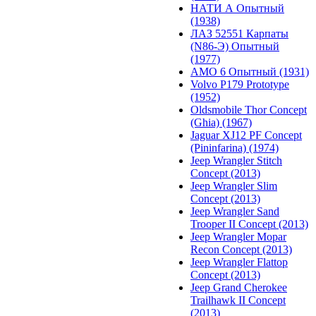
НАТИ А Опытный
(1938)
ЛАЗ 52551 Карпаты
(N86-Э) Опытный
(1977)
АМО 6 Опытный (1931)
Volvo P179 Prototype
(1952)
Oldsmobile Thor Concept
(Ghia) (1967)
Jaguar XJ12 PF Concept
(Pininfarina) (1974)
Jeep Wrangler Stitch
Concept (2013)
Jeep Wrangler Slim
Concept (2013)
Jeep Wrangler Sand
Trooper II Concept (2013)
Jeep Wrangler Mopar
Recon Concept (2013)
Jeep Wrangler Flattop
Concept (2013)
Jeep Grand Cherokee
Trailhawk II Concept
(2013)