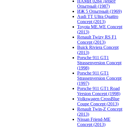
НАМИ 0284 Дебют
Опытный (1987)
ИЖ 5 Опытный (1969)
Audi TT Ultra Quattro
Concept (2013)
Toyota ME.WE Concept
(2013)
Renault Twizy RS F1
Concept (2013)
Buick Riviera Concept
(2013)
Porsche 911 GT1
Strassenversion Concept
(1998)
Porsche 911 GT1
Strassenversion Concept
(1997)
Porsche 911 GT1 Road
Version Concept (1998)
Volkswagen CrossBlue
Coupe Concept (2013)
Renault Twin-Z Concept
(2013)
Nissan Friend-ME
Concept (2013)