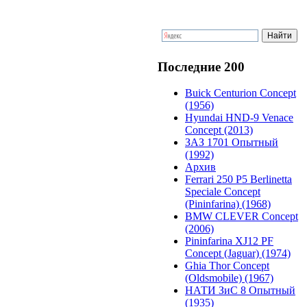
Последние 200
Buick Centurion Concept
(1956)
Hyundai HND-9 Venace
Concept (2013)
ЗАЗ 1701 Опытный
(1992)
Архив
Ferrari 250 P5 Berlinetta
Speciale Concept
(Pininfarina) (1968)
BMW CLEVER Concept
(2006)
Pininfarina XJ12 PF
Concept (Jaguar) (1974)
Ghia Thor Concept
(Oldsmobile) (1967)
НАТИ ЗиС 8 Опытный
(1935)