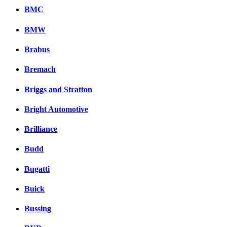
BMC
BMW
Brabus
Bremach
Briggs and Stratton
Bright Automotive
Brilliance
Budd
Bugatti
Buick
Bussing