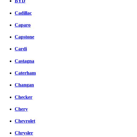
BYD
Cadillac
Caparo
Capstone
Cardi
Castagna
Caterham
Changan
Checker
Chery
Chevrolet
Chrysler