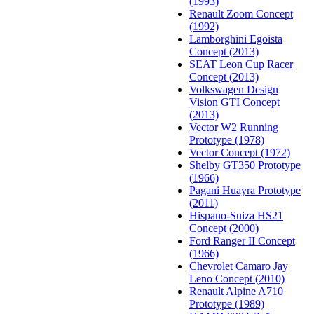
(1993)
Renault Zoom Concept
(1992)
Lamborghini Egoista
Concept (2013)
SEAT Leon Cup Racer
Concept (2013)
Volkswagen Design
Vision GTI Concept
(2013)
Vector W2 Running
Prototype (1978)
Vector Concept (1972)
Shelby GT350 Prototype
(1966)
Pagani Huayra Prototype
(2011)
Hispano-Suiza HS21
Concept (2000)
Ford Ranger II Concept
(1966)
Chevrolet Camaro Jay
Leno Concept (2010)
Renault Alpine A710
Prototype (1989)