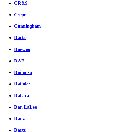
CR&S
Csepel
Cunningham
Dacia
Daewoo
DAF
Daihatsu
Daimler
Dallara
Dan LaLee
Danz
Dartz