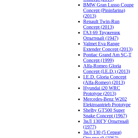
BMW Gran Lusso Coupe
Concept (Pininfarina)
(2013)
Renault Twin-Run
Concept (2013)
ГАЗ 69 Труженик
Опытный (1947)
Valmet Eva Range
Extender Concept (2013)
Pontiac Grand Am SC-T
Concept (1999)
Alfa-Romeo Gloria
Concept (I.E.D.) (2013)
I.E.D. Gloria Concept
(Alfa-Romeo) (2013)
Hyundai i20 WRC
Prototype (2013)
Mercedes-Benz W202
Elektroantrieb Prototype
Shelby GT500 Super
Snake Concept (1967)
ЗиЛ 130ГУ Опытный
(1977)
ЗиЛ 130 (5 Серия)
Опытный (1962)