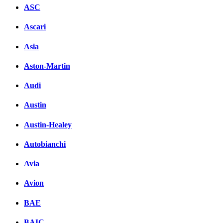
ASC
Ascari
Asia
Aston-Martin
Audi
Austin
Austin-Healey
Autobianchi
Avia
Avion
BAE
BAIC