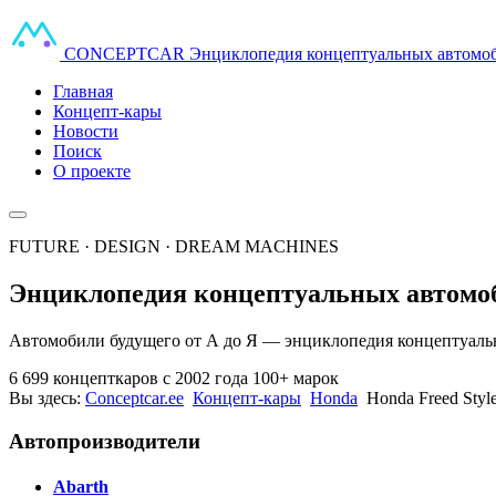
CONCEPT
CAR
Энциклопедия концептуальных автомо
Главная
Концепт-кары
Новости
Поиск
О проекте
FUTURE · DESIGN · DREAM MACHINES
Энциклопедия концептуальных автомо
Автомобили будущего от А до Я — энциклопедия концептуальн
6 699 концепткаров
с 2002 года
100+ марок
Вы здесь:
Conceptcar.ee
Концепт-кары
Honda
Honda Freed Styl
Автопроизводители
Abarth