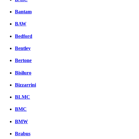
Bantam
BAW
Bedford
Bentley
Bertone
Bisiluro
Bizzarrini
BLMC
BMC
BMW
Brabus