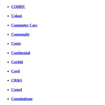
COHHV
Colani
Commuter Cars
Connaught
Conte
Continental
Corbitt
Cord
CR&S
Csepel
Cunningham