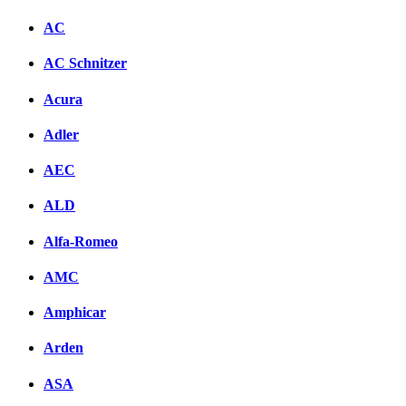
AC
AC Schnitzer
Acura
Adler
AEC
ALD
Alfa-Romeo
AMC
Amphicar
Arden
ASA