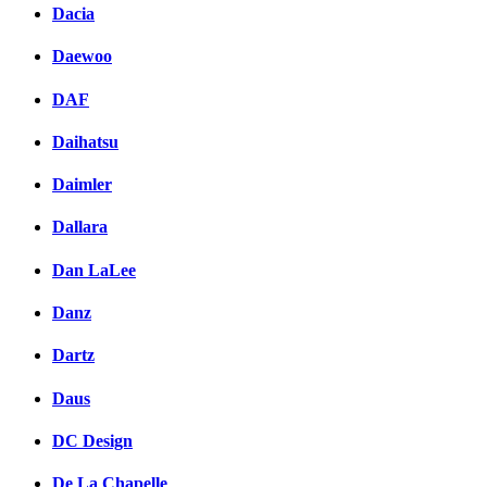
Dacia
Daewoo
DAF
Daihatsu
Daimler
Dallara
Dan LaLee
Danz
Dartz
Daus
DC Design
De La Chapelle