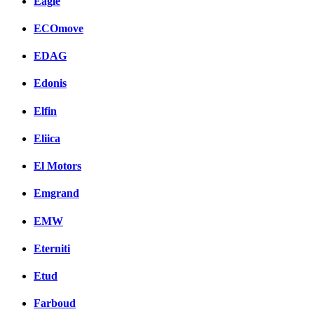
Eagle
ECOmove
EDAG
Edonis
Elfin
Eliica
El Motors
Emgrand
EMW
Eterniti
Etud
Farboud