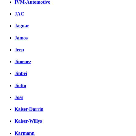
IVM-Automotive
JAC
Jaguar
Jamos
Jeep
Jimenez
Jinbei
Jiotto
Joss
Kaiser-Darrin
Kaiser-Willys
Karmann