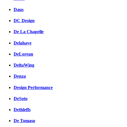
Facebook
Daus
вКонтакте
Комментарии вКонтакт
DC Design
De La Chapelle
Delahaye
DeLorean
DeltaWing
Denza
Design Performance
DeSoto
Dethleffs
De Tomaso