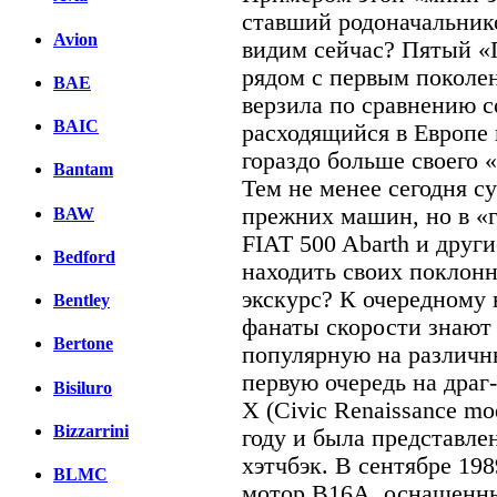
ставший родоначальник
Avion
видим сейчас? Пятый «
рядом с первым поколе
BAE
верзила по сравнению 
BAIC
расходящийся в Европе 
гораздо больше своего 
Bantam
Тем не менее сегодня с
прежних машин, но в «г
BAW
FIAT 500 Abarth и друг
Bedford
находить своих поклонн
экскурс? К очередному 
Bentley
фанаты скорости знают 
Bertone
популярную на различн
первую очередь на драг
Bisiluro
X (Civic Renaissance mo
Bizzarrini
году и была представле
хэтчбэк. В сентябре 19
BLMC
мотор B16A, оснащенн