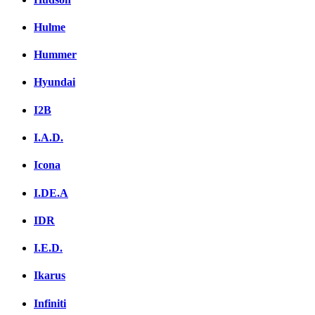
Hulme
Hummer
Hyundai
I2B
I.A.D.
Icona
I.DE.A
IDR
I.E.D.
Ikarus
Infiniti