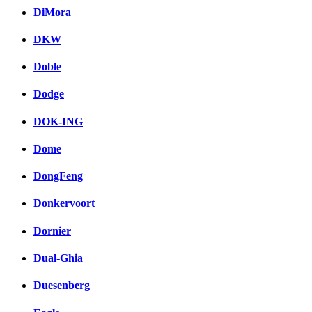
DiMora
DKW
Doble
Dodge
DOK-ING
Dome
DongFeng
Donkervoort
Dornier
Dual-Ghia
Duesenberg