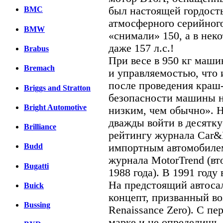
был настоящей гордость
BMC
атмосферного серийного
BMW
«снимали» 150, а в нек
даже 157 л.с.!
Brabus
При весе в 950 кг маши
Bremach
и управляемостью, что и
после проведения краш-
Briggs and Stratton
безопасности машины н
Bright Automotive
низким, чем обычно». 
дважды войти в десятк
Brilliance
рейтингу журнала Car&
импортным автомобилем
Budd
журнала MotorTrend (вт
Bugatti
1988 года). В 1991 год
На предстоящий автоса
Buick
концепт, призванный во
Bussing
Renaissance Zero). С пе
марке и не определишь