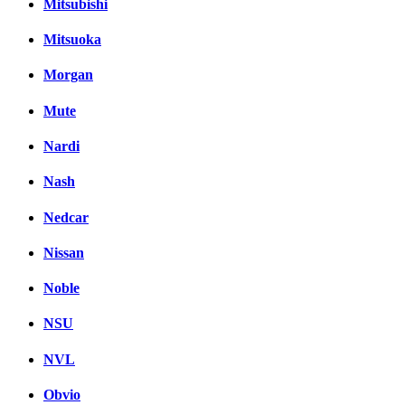
Mitsubishi
Mitsuoka
Morgan
Mute
Nardi
Nash
Nedcar
Nissan
Noble
NSU
NVL
Obvio