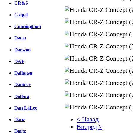
CR&S
Csepel
Cunningham
Dacia
Daewoo
DAF
Daihatsu
Daimler
Dallara
Dan LaLee
< Назад
Danz
Вперёд >
Dartz