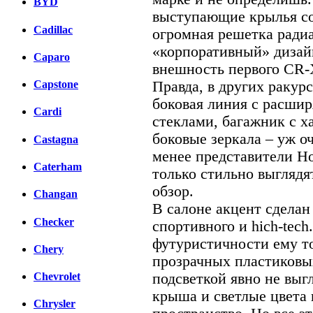
BYD
выступающие крылья с
Cadillac
огромная решетка радиа
«корпоративный» дизай
Caparo
внешность первого CR-X
Правда, в других ракур
Capstone
боковая линия с расши
Cardi
стеклами, багажник с 
боковые зеркала – уж о
Castagna
менее представители Ho
Caterham
только стильно выглядя
обзор.
Changan
В салоне акцент сделан
Checker
спортивного и hich-tech
футуристичности ему т
Chery
прозрачных пластиковы
подсветкой явно не выг
Chevrolet
крыша и светлые цвета
Chrysler