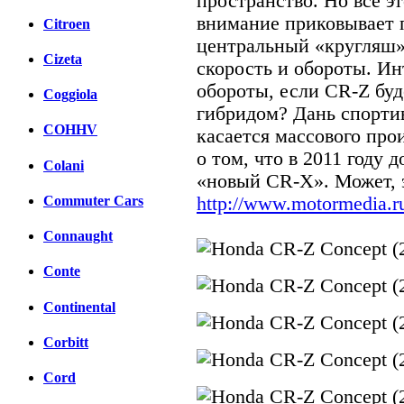
пространство. Но все э
внимание приковывает п
Citroen
центральный «кругляш»
Cizeta
скорость и обороты. Ин
обороты, если CR-Z бу
Coggiola
гибридом? Дань спорти
COHHV
касается массового про
о том, что в 2011 году
Colani
«новый CR-X». Может, э
http://www.motormedia.r
Commuter Cars
Connaught
Conte
Continental
Corbitt
Cord