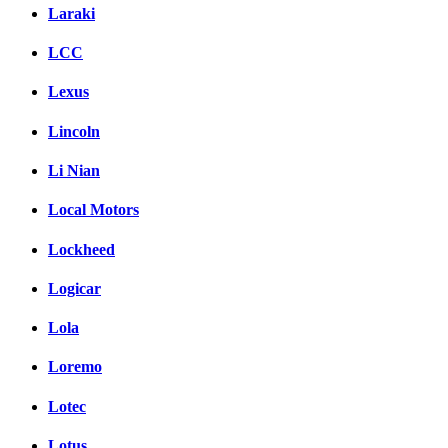
Laraki
LCC
Lexus
Lincoln
Li Nian
Local Motors
Lockheed
Logicar
Lola
Loremo
Lotec
Lotus