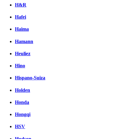
H&R
Hafei
Haima
Hamann
Heuliez
Hino
Hispano-Suiza
Holden
Honda
Hongqi
HSV
Hudson