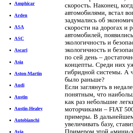
Amphicar
скорость. Наконец, ког
автомобилями, встал воп
Arden
задумались об экономи
скорости на дорогах и 
ASA
автомобилей, появились
ASC
экологичность и безопа
экологичность и безопа
Ascari
по сей день – достаточ
Asia
концепты. Среди них уж
гибридной системы. А 
Aston-Martin
было раньше?
Audi
Если заглянуть в недал
понятным, что наиболь
Austin
как раз небольшие лег
моторчиками – FIAT 500
Austin-Healey
примеры. В дальнейшем
Autobianchi
увеличивать базу, стави
Примером этой «мини-э
Avia