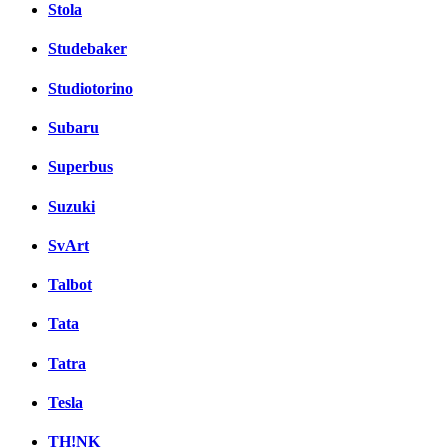
Stola
Studebaker
Studiotorino
Subaru
Superbus
Suzuki
SvArt
Talbot
Tata
Tatra
Tesla
TH!NK