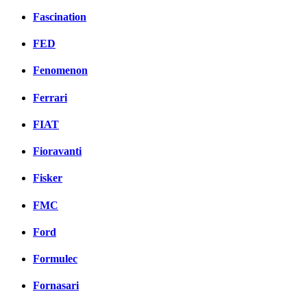
Fascination
FED
Fenomenon
Ferrari
FIAT
Fioravanti
Fisker
FMC
Ford
Formulec
Fornasari