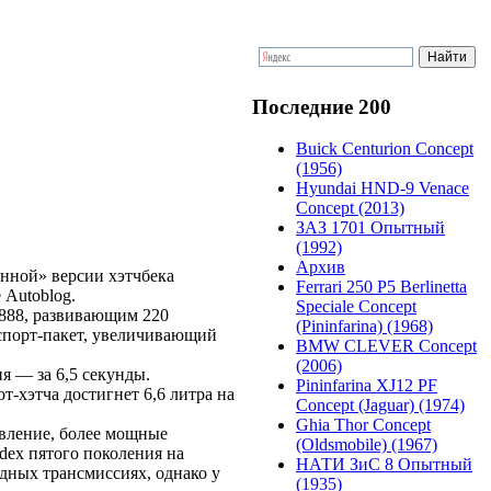
Последние 200
Buick Centurion Concept
(1956)
Hyundai HND-9 Venace
Concept (2013)
ЗАЗ 1701 Опытный
(1992)
Архив
енной» версии хэтчбека
Ferrari 250 P5 Berlinetta
 Autoblog.
Speciale Concept
A888, развивающим 220
(Pininfarina) (1968)
спорт-пакет, увеличивающий
BMW CLEVER Concept
(2006)
я — за 6,5 секунды.
Pininfarina XJ12 PF
т-хэтча достигнет 6,6 литра на
Concept (Jaguar) (1974)
Ghia Thor Concept
авление, более мощные
(Oldsmobile) (1967)
dex пятого поколения на
НАТИ ЗиС 8 Опытный
дных трансмиссиях, однако у
(1935)