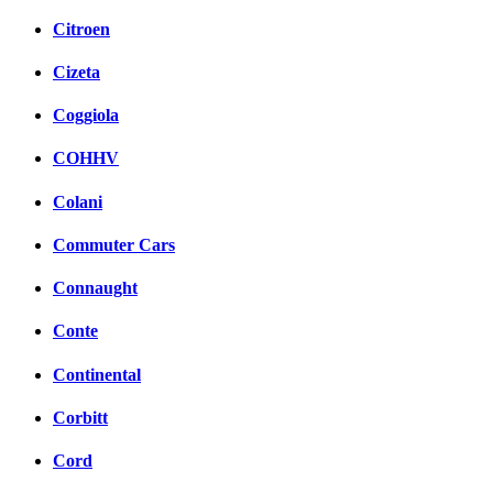
Citroen
Cizeta
Coggiola
COHHV
Colani
Commuter Cars
Connaught
Conte
Continental
Corbitt
Cord