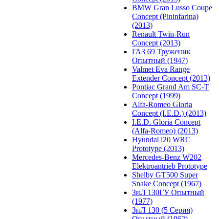
BMW Gran Lusso Coupe
Concept (Pininfarina)
(2013)
Renault Twin-Run
Concept (2013)
ГАЗ 69 Труженик
Опытный (1947)
Valmet Eva Range
Extender Concept (2013)
Pontiac Grand Am SC-T
Concept (1999)
Alfa-Romeo Gloria
Concept (I.E.D.) (2013)
I.E.D. Gloria Concept
(Alfa-Romeo) (2013)
Hyundai i20 WRC
Prototype (2013)
Mercedes-Benz W202
Elektroantrieb Prototype
Shelby GT500 Super
Snake Concept (1967)
ЗиЛ 130ГУ Опытный
(1977)
ЗиЛ 130 (5 Серия)
Опытный (1962)