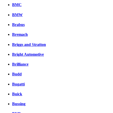
BMC
BMW
Brabus
Bremach
Briggs and Stratton
Bright Automotive
Brilliance
Budd
Bugatti
Buick
Bussing