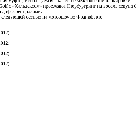
рсия муфты, используемая в качестве межколесной блокировки.
 Golf с «Хальдексом» проезжают Нюрбургринг на восемь секунд 
 дифференциалами.
следующей осенью на моторшоу во Франкфурте.