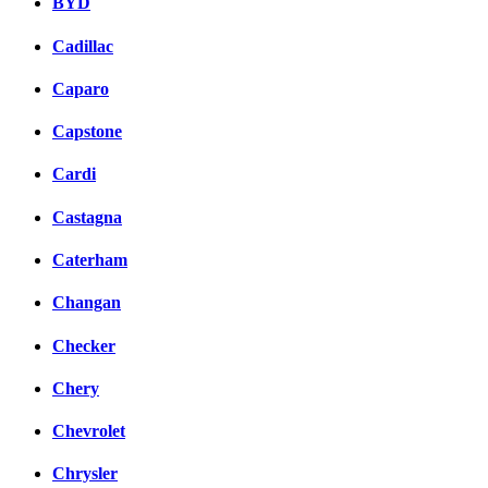
BYD
Cadillac
Caparo
Capstone
Cardi
Castagna
Caterham
Changan
Checker
Chery
Chevrolet
Chrysler