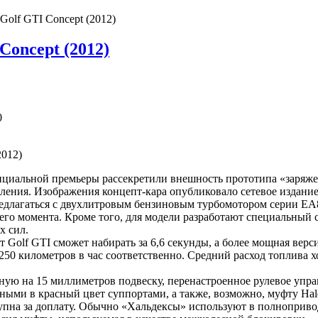
Golf GTI Concept (2012)
Concept (2012)
0
фициальной премьеры рассекретили внешность прототипа «заряж
ления. Изображения концепт-кара опубликовало сетевое издание
предлагаться с двухлитровым бензиновым турбомотором серии E
го момента. Кроме того, для модели разработают специальный 
х сил.
Golf GTI сможет набирать за 6,6 секунды, а более мощная верси
50 километров в час соответственно. Средний расход топлива хо
ую на 15 миллиметров подвеску, перенастроенное рулевое упр
ыми в красный цвет суппортами, а также, возможно, муфту Hal
ступна за доплату. Обычно «Хальдексы» используют в полноприво