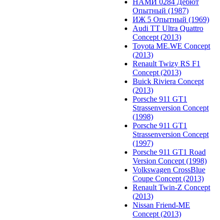
НАМИ 0284 Дебют
Опытный (1987)
ИЖ 5 Опытный (1969)
Audi TT Ultra Quattro
Concept (2013)
Toyota ME.WE Concept
(2013)
Renault Twizy RS F1
Concept (2013)
Buick Riviera Concept
(2013)
Porsche 911 GT1
Strassenversion Concept
(1998)
Porsche 911 GT1
Strassenversion Concept
(1997)
Porsche 911 GT1 Road
Version Concept (1998)
Volkswagen CrossBlue
Coupe Concept (2013)
Renault Twin-Z Concept
(2013)
Nissan Friend-ME
Concept (2013)