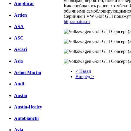
«Гольфа», вероятно, появится ве
Amphicar
Как сообщалось ранее, хэтчбеки
обычными самоблокирующимися
Arden
Серийный VW Golf GTI покажут 
http://motor.ru
ASA
ASC
Ascari
Asia
< Назад
Aston-Martin
Вперёд >
Audi
Facebook
Austin
вКонтакте
Комментарии вКонтакте
Austin-Healey
Autobianchi
Avia