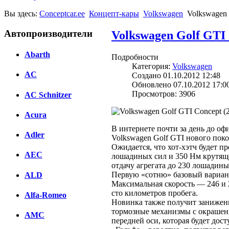
Вы здесь:
Conceptcar.ee
Концепт-кары
Volkswagen
Volkswagen 
Автопроизводители
Volkswagen Golf GTI 
Abarth
Подробности
Категория:
Volkswagen
AC
Создано 01.10.2012 12:48
Обновлено 07.10.2012 17:0
Просмотров: 3906
AC Schnitzer
Acura
В интернете почти за день до о
Adler
Volkswagen Golf GTI нового поко
Ожидается, что хот-хэтч будет 
AEC
лошадиных сил и 350 Нм крутяще
отдачу агрегата до 230 лошадины
Первую «сотню» базовый вариант 
ALD
Максимальная скорость — 246 и 2
сто километров пробега.
Alfa-Romeo
Новинка также получит заниженн
тормозные механизмы с окрашенн
AMC
передней оси, которая будет до