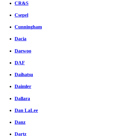
CR&S
Csepel
Cunningham
Dacia
Daewoo
DAF
Daihatsu
Daimler
Dallara
Dan LaLee
Danz
Dartz