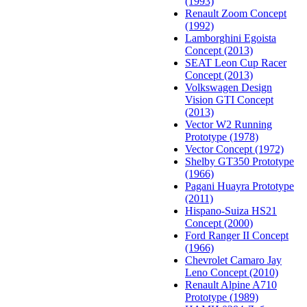
(1993)
Renault Zoom Concept
(1992)
Lamborghini Egoista
Concept (2013)
SEAT Leon Cup Racer
Concept (2013)
Volkswagen Design
Vision GTI Concept
(2013)
Vector W2 Running
Prototype (1978)
Vector Concept (1972)
Shelby GT350 Prototype
(1966)
Pagani Huayra Prototype
(2011)
Hispano-Suiza HS21
Concept (2000)
Ford Ranger II Concept
(1966)
Chevrolet Camaro Jay
Leno Concept (2010)
Renault Alpine A710
Prototype (1989)