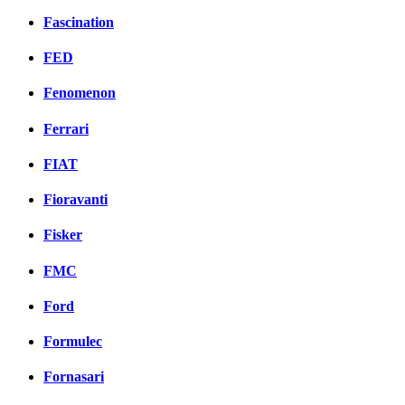
Fascination
FED
Fenomenon
Ferrari
FIAT
Fioravanti
Fisker
FMC
Ford
Formulec
Fornasari