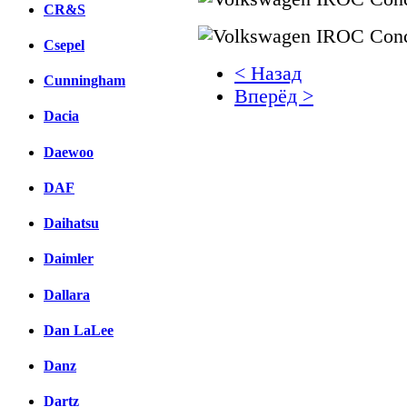
CR&S
Csepel
< Назад
Cunningham
Вперёд >
Dacia
Facebook
Daewoo
вКонтакте
Комментарии вКонтакт
DAF
Daihatsu
Daimler
Dallara
Dan LaLee
Danz
Dartz