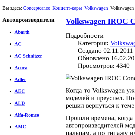
Вы здесь:
Conceptcar.ee
Концепт-кары
Volkswagen
Volkswagen
Автопроизводители
Volkswagen IROC C
Abarth
Подробности
Категория:
Volkswa
AC
Создано 02.11.2011 
AC Schnitzer
Обновлено 16.02.20
Просмотров: 4340
Acura
Adler
Когда-то Volkswagen уж
AEC
моделей и преуспел. По
ALD
решил вернуться к теме
Alfa-Romeo
Прошли времена, когда
автопроизводителей мо
AMC
пальцам, а по типажу и