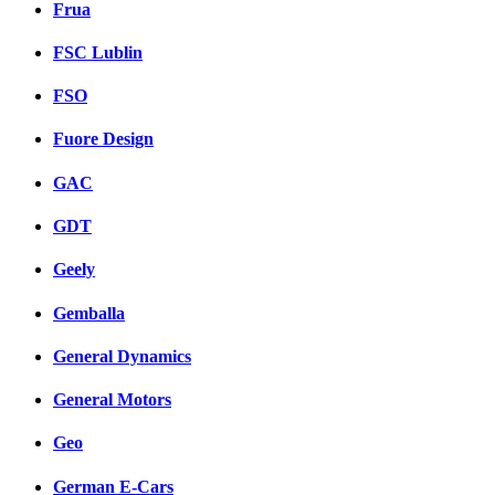
Frua
FSC Lublin
FSO
Fuore Design
GAC
GDT
Geely
Gemballa
General Dynamics
General Motors
Geo
German E-Cars