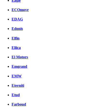
Eagle
ECOmove
EDAG
Edonis
Elfin
Eliica
El Motors
Emgrand
EMW
Eterniti
Etud
Farboud