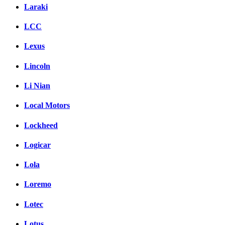
Laraki
LCC
Lexus
Lincoln
Li Nian
Local Motors
Lockheed
Logicar
Lola
Loremo
Lotec
Lotus