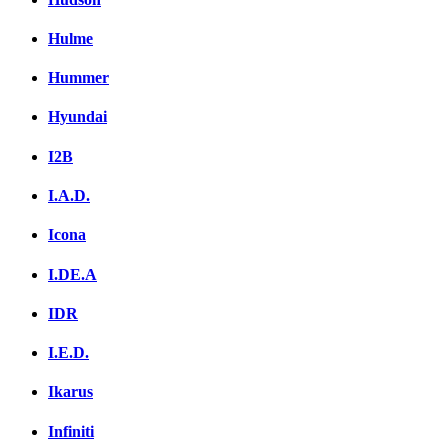
Hulme
Hummer
Hyundai
I2B
I.A.D.
Icona
I.DE.A
IDR
I.E.D.
Ikarus
Infiniti