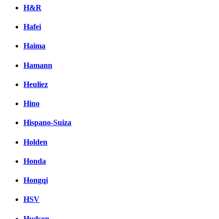
H&R
Hafei
Haima
Hamann
Heuliez
Hino
Hispano-Suiza
Holden
Honda
Hongqi
HSV
Hudson