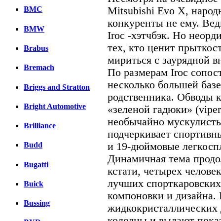
Mitsubishi Evo X, наро
BMC
конкуренты не ему. Вед
BMW
Iroc -хэтчбэк. Но неор
тех, кто ценит прыткост
Brabus
мириться с заурядной 
Bremach
По размерам Iroc сопос
несколько большей базе
Briggs and Stratton
родственника. Обводы к
Bright Automotive
«зеленой гадюки» (viper
необычайно мускулисты
Brilliance
подчеркивает спортивн
и 19-дюймовые легкосп
Budd
Динамичная тема продо
Bugatti
кстати, четырех челове
лучших спорткаровских 
Buick
компоновки и дизайна. 
Bussing
жидкокристаллических 
колодцы и выдают показ