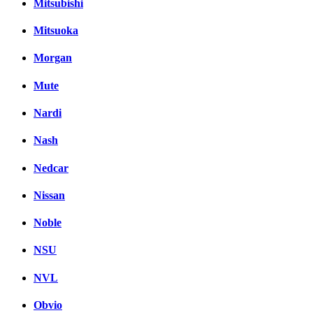
Mitsubishi
Mitsuoka
Morgan
Mute
Nardi
Nash
Nedcar
Nissan
Noble
NSU
NVL
Obvio