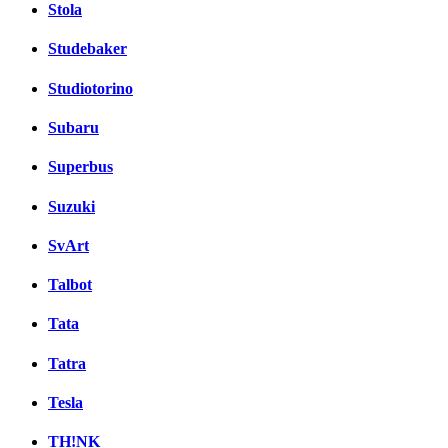
Stola
Studebaker
Studiotorino
Subaru
Superbus
Suzuki
SvArt
Talbot
Tata
Tatra
Tesla
TH!NK