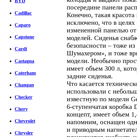
BYD
посередине панели рас
Cadillac
Конечно, такая красота
исключено, что в целях
Caparo
измененной панелью от
моделей. Сиденья снаб
Capstone
безопасности – тоже из
Cardi
Шумахером», и тоже вря
модели. Необычно прос
Castagna
имеет объем 300 л, кот
Caterham
задние сиденья.
Что касается техническ
Changan
использовали с неболь
Checker
известную по модели Go
6-ступенчатая коробка 
Chery
концепт, имеет объем 1,
напомним, оснащен од
Chevrolet
и приводным нагнетател
Chrysler