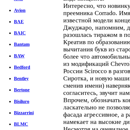
Интересно, что новинк
Avion
преемника Corrado. Имя
известной модели конце
BAE
Джуджаро, напомним, д
BAIC
разошлась тиражом в п
Креатив по образованию
Bantam
вычитания букв из стар
более что автомобильны
BAW
из модификаций Chevrol
Bedford
России Scirocco в разго
Сиротка, и новую машин
Bentley
сменив имени) наверняк
Bertone
согласитесь, звучит нам
Впрочем, обозначать к
Bisiluro
ласкательно не позволя
Bizzarrini
фасада агрессивное, а 
намекает на высокие д
BLMC
Несмотря на очевидное