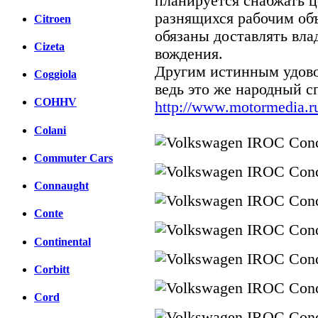
планируется снабжать ц
разнящихся рабочим об
Citroen
обязаны доставлять вла
Cizeta
вождения.
Другим истинным удово
Coggiola
ведь это же народный с
COHHV
http://www.motormedia.r
Colani
Commuter Cars
Connaught
Conte
Continental
Corbitt
Cord