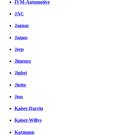
IVM-Automotive
JAC
Jaguar
Jamos
Jeep
Jimenez
Jinbei
Jiotto
Joss
Kaiser-Darrin
Kaiser-Willys
Karmann