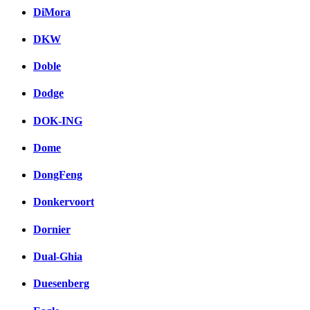
DiMora
DKW
Doble
Dodge
DOK-ING
Dome
DongFeng
Donkervoort
Dornier
Dual-Ghia
Duesenberg