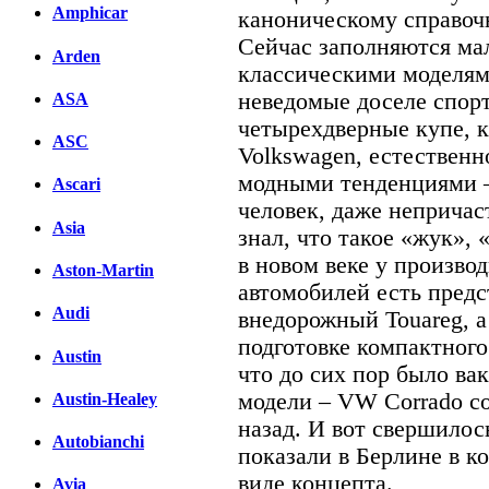
Amphicar
каноническому справоч
Сейчас заполняются м
Arden
классическими моделями
неведомые доселе спор
ASA
четырехдверные купе, 
ASC
Volkswagen, естественно
модными тенденциями –
Ascari
человек, даже неприча
Asia
знал, что такое «жук», 
в новом веке у произво
Aston-Martin
автомобилей есть предс
Audi
внедорожный Touareg, а
подготовке компактного
Austin
что до сих пор было в
модели – VW Corrado со
Austin-Healey
назад. И вот свершилос
Autobianchi
показали в Берлине в ко
виде концепта.
Avia