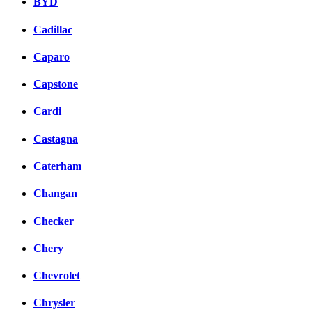
BYD
Cadillac
Caparo
Capstone
Cardi
Castagna
Caterham
Changan
Checker
Chery
Chevrolet
Chrysler