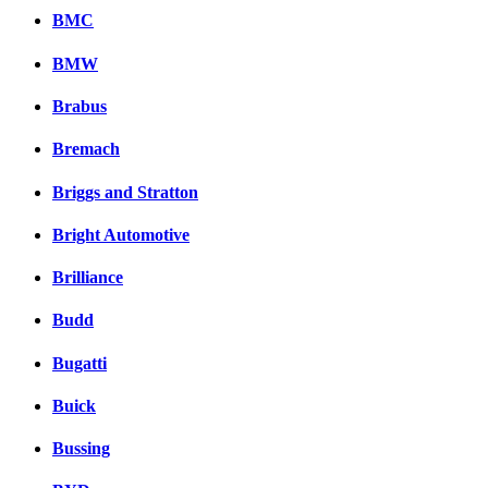
BMC
BMW
Brabus
Bremach
Briggs and Stratton
Bright Automotive
Brilliance
Budd
Bugatti
Buick
Bussing