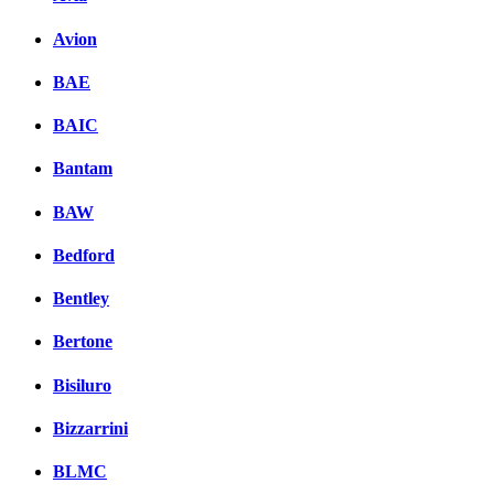
Avion
BAE
BAIC
Bantam
BAW
Bedford
Bentley
Bertone
Bisiluro
Bizzarrini
BLMC