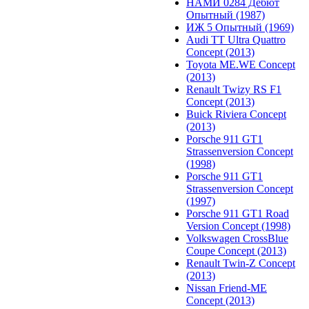
НАМИ 0284 Дебют
Опытный (1987)
ИЖ 5 Опытный (1969)
Audi TT Ultra Quattro
Concept (2013)
Toyota ME.WE Concept
(2013)
Renault Twizy RS F1
Concept (2013)
Buick Riviera Concept
(2013)
Porsche 911 GT1
Strassenversion Concept
(1998)
Porsche 911 GT1
Strassenversion Concept
(1997)
Porsche 911 GT1 Road
Version Concept (1998)
Volkswagen CrossBlue
Coupe Concept (2013)
Renault Twin-Z Concept
(2013)
Nissan Friend-ME
Concept (2013)