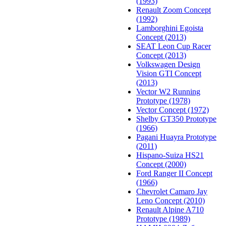
(1993)
Renault Zoom Concept
(1992)
Lamborghini Egoista
Concept (2013)
SEAT Leon Cup Racer
Concept (2013)
Volkswagen Design
Vision GTI Concept
(2013)
Vector W2 Running
Prototype (1978)
Vector Concept (1972)
Shelby GT350 Prototype
(1966)
Pagani Huayra Prototype
(2011)
Hispano-Suiza HS21
Concept (2000)
Ford Ranger II Concept
(1966)
Chevrolet Camaro Jay
Leno Concept (2010)
Renault Alpine A710
Prototype (1989)