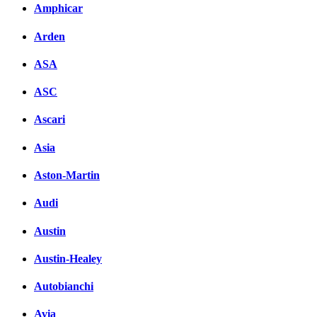
Amphicar
Arden
ASA
ASC
Ascari
Asia
Aston-Martin
Audi
Austin
Austin-Healey
Autobianchi
Avia