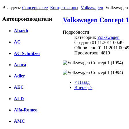
Вы здесь:
Conceptcar.ee
Концепт-кары
Volkswagen
Volkswagen 
Автопроизводители
Volkswagen Concept 1
Abarth
Подробности
Категория:
Volkswagen
AC
Создано 01.11.2011 00:49
Обновлено 01.11.2011 00:4
Просмотров: 4819
AC Schnitzer
Acura
Adler
< Назад
AEC
Вперёд >
Facebook
ALD
вКонтакте
Alfa-Romeo
Комментарии вКонтакте
AMC