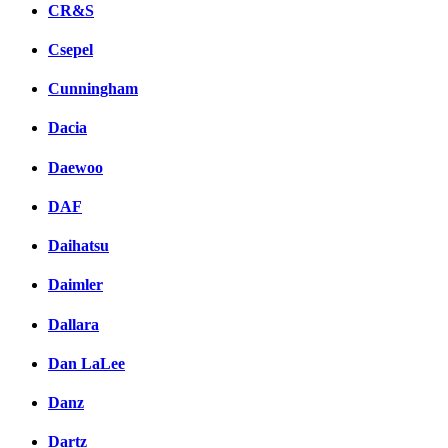
CR&S
Csepel
Cunningham
Dacia
Daewoo
DAF
Daihatsu
Daimler
Dallara
Dan LaLee
Danz
Dartz