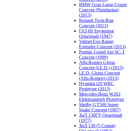
BMW Gran Lusso Coupe
Concept (Pininfarina)
(2013)
Renault Twin-Run
Concept (2013)
ГАЗ 69 Труженик
Опытный (1947)
Valmet Eva Range
Extender Concept (2013)
Pontiac Grand Am SC-T
Concept (1999)
Alfa-Romeo Gloria
Concept (I.E.D.) (2013)
I.E.D. Gloria Concept
(Alfa-Romeo) (2013)
Hyundai i20 WRC
Prototype (2013)
Mercedes-Benz W202
Elektroantrieb Prototype
Shelby GT500 Super
Snake Concept (1967)
ЗиЛ 130ГУ Опытный
(1977)
ЗиЛ 130 (5 Серия)
Опытный (1962)