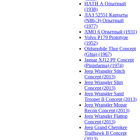
НАТИ А Опытный
(1938)
ЛАЗ 52551 Карпаты
(N86-Э) Опытный
(1977)
АМО 6 Опытный (1931)
Volvo P179 Prototype
(1952)
Oldsmobile Thor Concept
(Ghia) (1967)
Jaguar XJ12 PF Concept
(Pininfarina) (1974)
Jeep Wrangler Stitch
Concept (2013)
Jeep Wrangler Slim
Concept (2013)
Jeep Wrangler Sand
Trooper II Concept (2013)
Jeep Wrangler Mopar
Recon Concept (2013)
Jeep Wrangler Flattop
Concept (2013)
Jeep Grand Cherokee
Trailhawk II Concept
(2013)