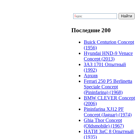
Последние 200
Buick Centurion Concept
(1956)
Hyundai HND-9 Venace
Concept (2013)
ЗАЗ 1701 Опытный
(1992)
Архив
Ferrari 250 P5 Berlinetta
Speciale Concept
(Pininfarina) (1968)
BMW CLEVER Concept
(2006)
Pininfarina XJ12 PF
Concept (Jaguar) (1974)
Ghia Thor Concept
(Oldsmobile) (1967)
НАТИ ЗиС 8 Опытный
(1935)