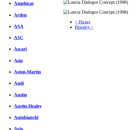
Amphicar
Arden
< Назад
ASA
Вперёд >
Facebook
ASC
вКонтакте
Ascari
Комментарии вКонтакте
Asia
Aston-Martin
Audi
Austin
Austin-Healey
Autobianchi
Avia