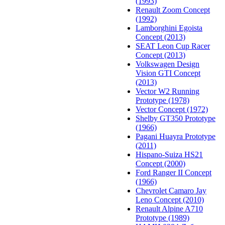
(1993)
Renault Zoom Concept
(1992)
Lamborghini Egoista
Concept (2013)
SEAT Leon Cup Racer
Concept (2013)
Volkswagen Design
Vision GTI Concept
(2013)
Vector W2 Running
Prototype (1978)
Vector Concept (1972)
Shelby GT350 Prototype
(1966)
Pagani Huayra Prototype
(2011)
Hispano-Suiza HS21
Concept (2000)
Ford Ranger II Concept
(1966)
Chevrolet Camaro Jay
Leno Concept (2010)
Renault Alpine A710
Prototype (1989)