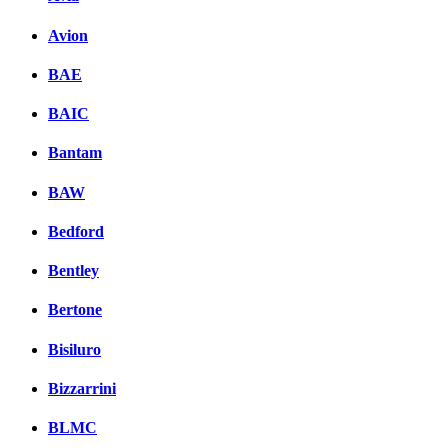
Avion
BAE
BAIC
Bantam
BAW
Bedford
Bentley
Bertone
Bisiluro
Bizzarrini
BLMC