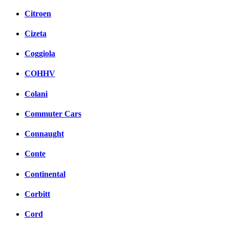
Citroen
Cizeta
Coggiola
COHHV
Colani
Commuter Cars
Connaught
Conte
Continental
Corbitt
Cord