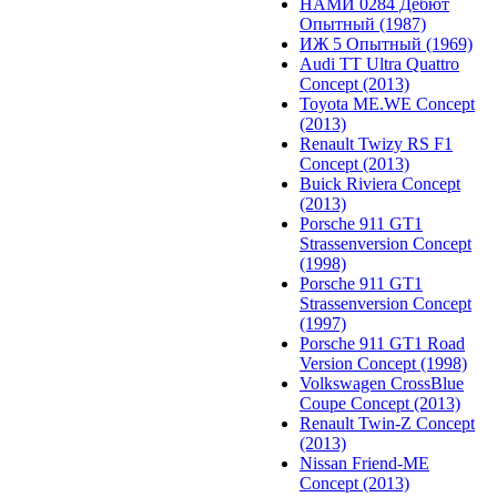
НАМИ 0284 Дебют
Опытный (1987)
ИЖ 5 Опытный (1969)
Audi TT Ultra Quattro
Concept (2013)
Toyota ME.WE Concept
(2013)
Renault Twizy RS F1
Concept (2013)
Buick Riviera Concept
(2013)
Porsche 911 GT1
Strassenversion Concept
(1998)
Porsche 911 GT1
Strassenversion Concept
(1997)
Porsche 911 GT1 Road
Version Concept (1998)
Volkswagen CrossBlue
Coupe Concept (2013)
Renault Twin-Z Concept
(2013)
Nissan Friend-ME
Concept (2013)