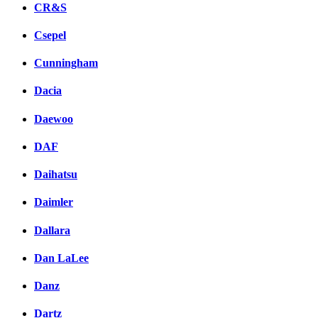
CR&S
Csepel
Cunningham
Dacia
Daewoo
DAF
Daihatsu
Daimler
Dallara
Dan LaLee
Danz
Dartz