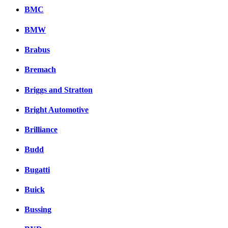
BMC
BMW
Brabus
Bremach
Briggs and Stratton
Bright Automotive
Brilliance
Budd
Bugatti
Buick
Bussing