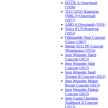
НАТИ А Опытный
(1938)
ЛАЗ 52551 Карпаты
(N86-Э) Опытный
(1977)
АМО 6 Опытный (1931)
Volvo P179 Prototype
(1952)
Oldsmobile Thor Concept
(Ghia) (1967)
Jaguar XJ12 PF Concept
(Pininfarina) (1974)
Jeep Wrangler Stitch
Concept (2013)
Jeep Wrangler Slim
Concept (2013)
Jeep Wrangler Sand
Trooper II Concept (2013)
Jeep Wrangler Mopar
Recon Concept (2013)
Jeep Wrangler Flattop
Concept (2013)
Jeep Grand Cherokee
Trailhawk II Concept
(2013)