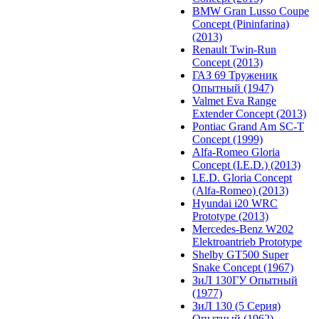
BMW Gran Lusso Coupe
Concept (Pininfarina)
(2013)
Renault Twin-Run
Concept (2013)
ГАЗ 69 Труженик
Опытный (1947)
Valmet Eva Range
Extender Concept (2013)
Pontiac Grand Am SC-T
Concept (1999)
Alfa-Romeo Gloria
Concept (I.E.D.) (2013)
I.E.D. Gloria Concept
(Alfa-Romeo) (2013)
Hyundai i20 WRC
Prototype (2013)
Mercedes-Benz W202
Elektroantrieb Prototype
Shelby GT500 Super
Snake Concept (1967)
ЗиЛ 130ГУ Опытный
(1977)
ЗиЛ 130 (5 Серия)
Опытный (1962)