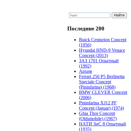
Последние 200
Buick Centurion Concept
(1956)
Hyundai HND-9 Venace
Concept (2013)
ЗАЗ 1701 Опытный
(1992)
Архив
Ferrari 250 P5 Berlinetta
Speciale Concept
(Pininfarina) (1968)
BMW CLEVER Concept
(2006)
Pininfarina XJ12 PF
Concept (Jaguar) (1974)
Ghia Thor Concept
(Oldsmobile) (1967)
НАТИ ЗиС 8 Опытный
(1935)