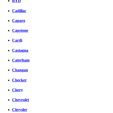
BYD
Cadillac
Caparo
Capstone
Cardi
Castagna
Caterham
Changan
Checker
Chery
Chevrolet
Chrysler