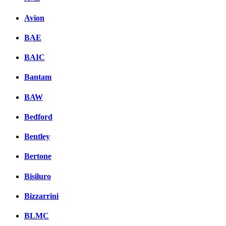
Avion
BAE
BAIC
Bantam
BAW
Bedford
Bentley
Bertone
Bisiluro
Bizzarrini
BLMC