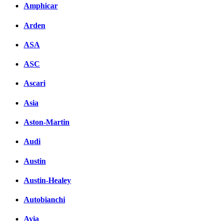
Комментарии вКонтакте
Amphicar
Arden
ASA
ASC
Ascari
Asia
Aston-Martin
Audi
Austin
Austin-Healey
Autobianchi
Avia