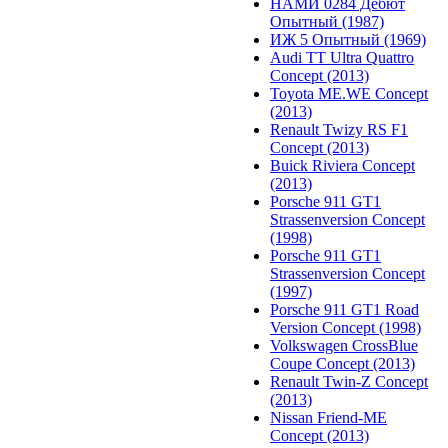
НАМИ 0284 Дебют
Опытный (1987)
ИЖ 5 Опытный (1969)
Audi TT Ultra Quattro
Concept (2013)
Toyota ME.WE Concept
(2013)
Renault Twizy RS F1
Concept (2013)
Buick Riviera Concept
(2013)
Porsche 911 GT1
Strassenversion Concept
(1998)
Porsche 911 GT1
Strassenversion Concept
(1997)
Porsche 911 GT1 Road
Version Concept (1998)
Volkswagen CrossBlue
Coupe Concept (2013)
Renault Twin-Z Concept
(2013)
Nissan Friend-ME
Concept (2013)