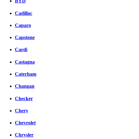
BYD
Cadillac
Caparo
Capstone
Cardi
Castagna
Caterham
Changan
Checker
Chery
Chevrolet
Chrysler