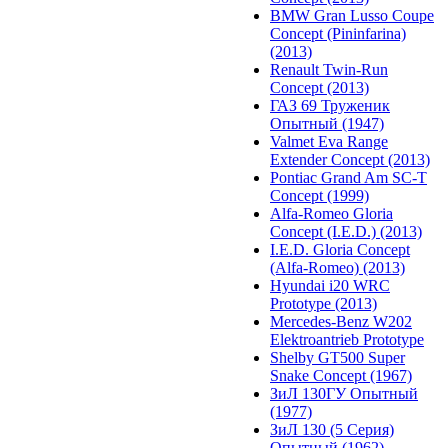
BMW Gran Lusso Coupe
Concept (Pininfarina)
(2013)
Renault Twin-Run
Concept (2013)
ГАЗ 69 Труженик
Опытный (1947)
Valmet Eva Range
Extender Concept (2013)
Pontiac Grand Am SC-T
Concept (1999)
Alfa-Romeo Gloria
Concept (I.E.D.) (2013)
I.E.D. Gloria Concept
(Alfa-Romeo) (2013)
Hyundai i20 WRC
Prototype (2013)
Mercedes-Benz W202
Elektroantrieb Prototype
Shelby GT500 Super
Snake Concept (1967)
ЗиЛ 130ГУ Опытный
(1977)
ЗиЛ 130 (5 Серия)
Опытный (1962)