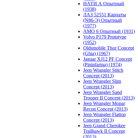
НАТИ А Опытный
(1938)
ЛАЗ 52551 Карпаты
(N86-Э) Опытный
(1977)
АМО 6 Опытный (1931)
Volvo P179 Prototype
(1952)
Oldsmobile Thor Concept
(Ghia) (1967)
Jaguar XJ12 PF Concept
(Pininfarina) (1974)
Jeep Wrangler Stitch
Concept (2013)
Jeep Wrangler Slim
Concept (2013)
Jeep Wrangler Sand
Trooper II Concept (2013)
Jeep Wrangler Mopar
Recon Concept (2013)
Jeep Wrangler Flattop
Concept (2013)
Jeep Grand Cherokee
Trailhawk II Concept
(2013)