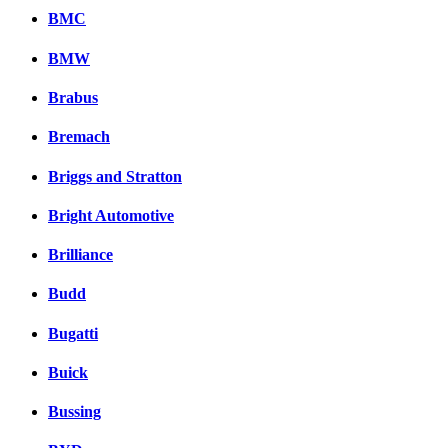
BMC
BMW
Brabus
Bremach
Briggs and Stratton
Bright Automotive
Brilliance
Budd
Bugatti
Buick
Bussing