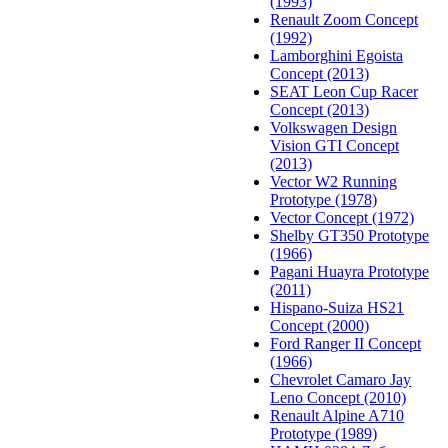
(1993)
Renault Zoom Concept
(1992)
Lamborghini Egoista
Concept (2013)
SEAT Leon Cup Racer
Concept (2013)
Volkswagen Design
Vision GTI Concept
(2013)
Vector W2 Running
Prototype (1978)
Vector Concept (1972)
Shelby GT350 Prototype
(1966)
Pagani Huayra Prototype
(2011)
Hispano-Suiza HS21
Concept (2000)
Ford Ranger II Concept
(1966)
Chevrolet Camaro Jay
Leno Concept (2010)
Renault Alpine A710
Prototype (1989)