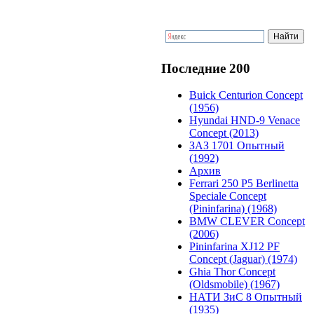
Последние 200
Buick Centurion Concept
(1956)
Hyundai HND-9 Venace
Concept (2013)
ЗАЗ 1701 Опытный
(1992)
Архив
Ferrari 250 P5 Berlinetta
Speciale Concept
(Pininfarina) (1968)
BMW CLEVER Concept
(2006)
Pininfarina XJ12 PF
Concept (Jaguar) (1974)
Ghia Thor Concept
(Oldsmobile) (1967)
НАТИ ЗиС 8 Опытный
(1935)