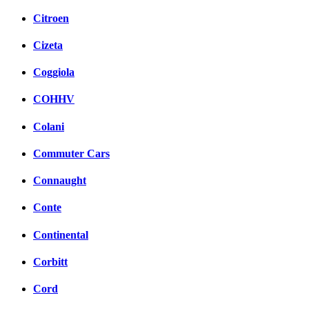
Citroen
Cizeta
Coggiola
COHHV
Colani
Commuter Cars
Connaught
Conte
Continental
Corbitt
Cord