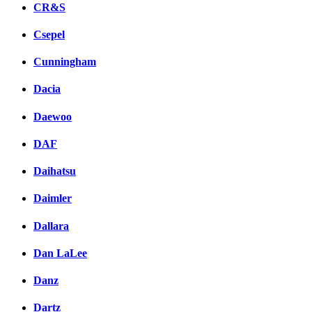
CR&S
Csepel
Cunningham
Dacia
Daewoo
DAF
Daihatsu
Daimler
Dallara
Dan LaLee
Danz
Dartz