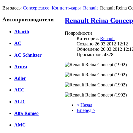
Вы здесь:
Conceptcar.ee
Концепт-кары
Renault
Renault Reina Co
Автопроизводители
Renault Reina Concep
Abarth
Подробности
Категория:
Renault
AC
Создано 26.03.2012 12:12
Обновлено 26.03.2012 12:1
Просмотров: 4378
AC Schnitzer
Acura
Adler
AEC
ALD
< Назад
Вперёд >
Alfa-Romeo
Facebook
AMC
вКонтакте