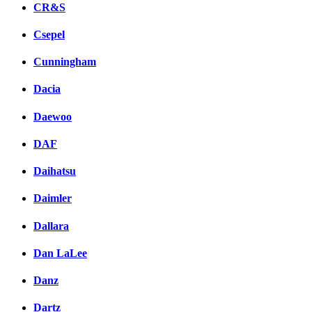
CR&S
Csepel
Cunningham
Dacia
Daewoo
DAF
Daihatsu
Daimler
Dallara
Dan LaLee
Danz
Dartz