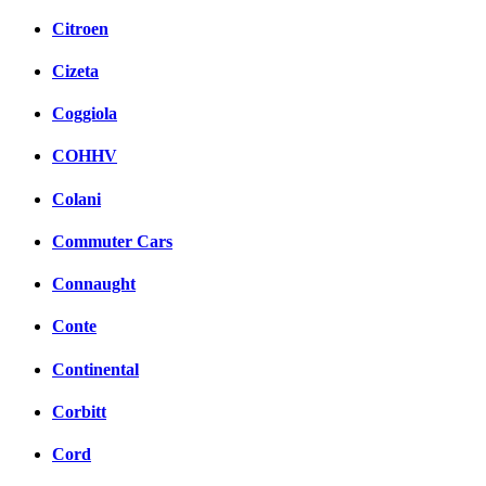
Citroen
Cizeta
Coggiola
COHHV
Colani
Commuter Cars
Connaught
Conte
Continental
Corbitt
Cord