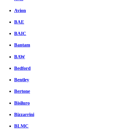
Avion
BAE
BAIC
Bantam
BAW
Bedford
Bentley
Bertone
Bisiluro
Bizzarrini
BLMC