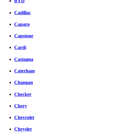
BYD
Cadillac
Caparo
Capstone
Cardi
Castagna
Caterham
Changan
Checker
Chery
Chevrolet
Chrysler