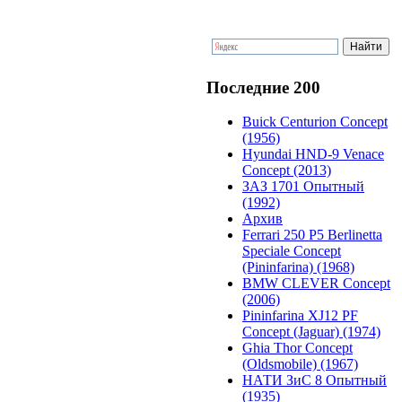
Последние 200
Buick Centurion Concept
(1956)
Hyundai HND-9 Venace
Concept (2013)
ЗАЗ 1701 Опытный
(1992)
Архив
Ferrari 250 P5 Berlinetta
Speciale Concept
(Pininfarina) (1968)
BMW CLEVER Concept
(2006)
Pininfarina XJ12 PF
Concept (Jaguar) (1974)
Ghia Thor Concept
(Oldsmobile) (1967)
НАТИ ЗиС 8 Опытный
(1935)