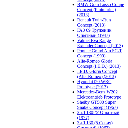
BMW Gran Lusso Coupe
Concept (Pininfarina)
(2013)
Renault Twin-Run
Concept (2013)
ГАЗ 69 Труженик
Опытный (1947)
Valmet Eva Range
Extender Concept (2013)
Pontiac Grand Am SC-T
Concept (1999)
Alfa-Romeo Gloria
Concept (I.E.D.) (2013)
I.E.D. Gloria Concept
(Alfa-Romeo) (2013)
Hyundai i20 WRC
Prototype (2013)
Mercedes-Benz W202
Elektroantrieb Prototype
Shelby GT500 Super
Snake Concept (1967)
ЗиЛ 130ГУ Опытный
(1977)
ЗиЛ 130 (5 Серия)
Опытный (1962)