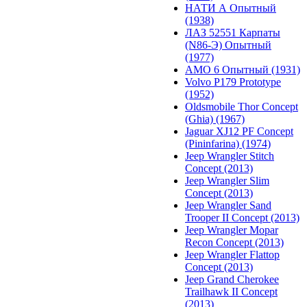
НАТИ А Опытный
(1938)
ЛАЗ 52551 Карпаты
(N86-Э) Опытный
(1977)
АМО 6 Опытный (1931)
Volvo P179 Prototype
(1952)
Oldsmobile Thor Concept
(Ghia) (1967)
Jaguar XJ12 PF Concept
(Pininfarina) (1974)
Jeep Wrangler Stitch
Concept (2013)
Jeep Wrangler Slim
Concept (2013)
Jeep Wrangler Sand
Trooper II Concept (2013)
Jeep Wrangler Mopar
Recon Concept (2013)
Jeep Wrangler Flattop
Concept (2013)
Jeep Grand Cherokee
Trailhawk II Concept
(2013)