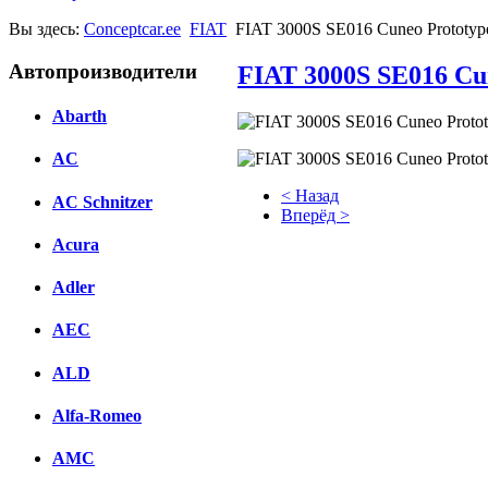
Вы здесь:
Conceptcar.ee
FIAT
FIAT 3000S SE016 Cuneo Prototype
Автопроизводители
FIAT 3000S SE016 Cun
Abarth
AC
< Назад
AC Schnitzer
Вперёд >
Acura
Facebook
Adler
вКонтакте
Комментарии вКонтакте
AEC
ALD
Alfa-Romeo
AMC