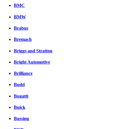
BMC
BMW
Brabus
Bremach
Briggs and Stratton
Bright Automotive
Brilliance
Budd
Bugatti
Buick
Bussing