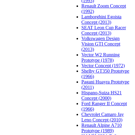
(1993)
Renault Zoom Concept
(1992)
Lamborghini Egoista
Concept (2013)
SEAT Leon Cup Racer
Concept (2013)
Volkswagen Design
Vision GTI Concept
(2013)
Vector W2 Running
Prototype (1978)
Vector Concept (1972)
Shelby GT350 Prototype
(1966)
Pagani Huayra Prototype
(2011)
Hispano-Suiza HS21
Concept (2000)
Ford Ranger II Concept
(1966)
Chevrolet Camaro Jay
Leno Concept (2010)
Renault Alpine A710
Prototype (1989)