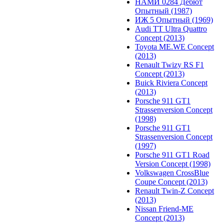
НАМИ 0284 Дебют
Опытный (1987)
ИЖ 5 Опытный (1969)
Audi TT Ultra Quattro
Concept (2013)
Toyota ME.WE Concept
(2013)
Renault Twizy RS F1
Concept (2013)
Buick Riviera Concept
(2013)
Porsche 911 GT1
Strassenversion Concept
(1998)
Porsche 911 GT1
Strassenversion Concept
(1997)
Porsche 911 GT1 Road
Version Concept (1998)
Volkswagen CrossBlue
Coupe Concept (2013)
Renault Twin-Z Concept
(2013)
Nissan Friend-ME
Concept (2013)