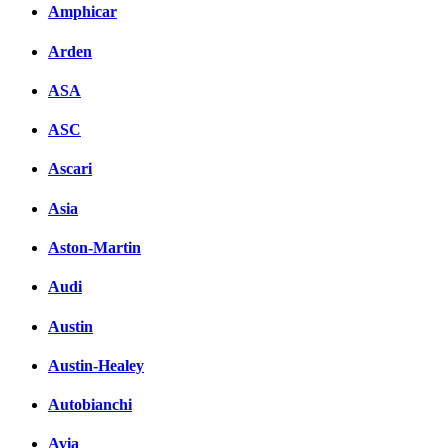
Amphicar
Arden
ASA
ASC
Ascari
Asia
Aston-Martin
Audi
Austin
Austin-Healey
Autobianchi
Avia