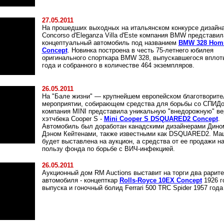
27.05.2011
На прошедших выходных на итальянском конкурсе дизайн
Concorso d'Eleganza Villa d'Este компания BMW представил
концептуальный автомобиль под названием
BMW 328 Hom
Concept
. Новинка построена в честь 75-летнего юбилея
оригинального спорткара BMW 328, выпускавшегося вплот
года и собранного в количестве 464 экземпляров.
26.05.2011
На "Бале жизни" — крупнейшем европейском благотворит
мероприятии, собирающем средства для борьбы со СПИД
компания MINI представила уникальную "внедорожную" в
хэтчбека Cooper S -
Mini Cooper S DSQUARED2 Concept
.
Автомобиль был доработан канадскими дизайнерами Дино
Дэном Кейтенами, также известными как DSQUARED2. Ма
будет выставлена на аукцион, а средства от ее продажи н
пользу фонда по борьбе с ВИЧ-инфекцией.
26.05.2011
Аукционный дом RM Auctions выставит на торги два рарит
автомобиля - концепткар
Rolls-Royce 10EX Concept
1926 г
выпуска и гоночный болид Ferrari 500 TRC Spider 1957 года