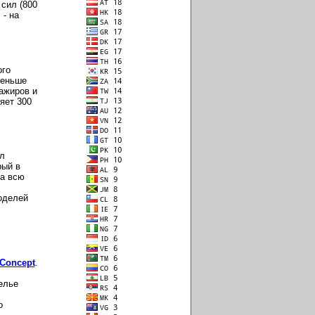
сил (800
- на
ого
меньше
ажиров и
яет 300
л
рый в
за всю
оделей
 Concept
.
елье
о