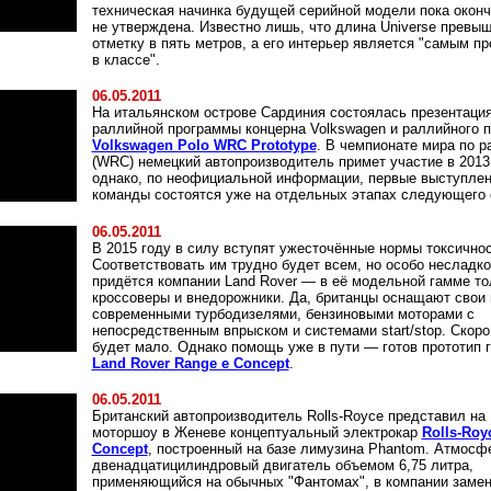
техническая начинка будущей серийной модели пока окон
не утверждена. Известно лишь, что длина Universe превы
отметку в пять метров, а его интерьер является "самым п
в классе".
06.05.2011
На итальянском острове Сардиния состоялась презентаци
раллийной программы концерна Volkswagen и раллийного п
Volkswagen Polo WRC Prototype
. В чемпионате мира по р
(WRC) немецкий автопроизводитель примет участие в 2013 
однако, по неофициальной информации, первые выступле
команды состоятся уже на отдельных этапах следующего 
06.05.2011
В 2015 году в силу вступят ужесточённые нормы токсичнос
Соответствовать им трудно будет всем, но особо несладко
придётся компании Land Rover — в её модельной гамме то
кроссоверы и внедорожники. Да, британцы оснащают свои
современными турбодизелями, бензиновыми моторами с
непосредственным впрыском и системами start/stop. Скоро
будет мало. Однако помощь уже в пути — готов прототип 
Land Rover Range e Concept
.
06.05.2011
Британский автопроизводитель Rolls-Royce представил на
моторшоу в Женеве концептуальный электрокар
Rolls-Roy
Concept
, построенный на базе лимузина Phantom. Атмосф
двенадцатицилиндровый двигатель объемом 6,75 литра,
применяющийся на обычных "Фантомах", в компании замен