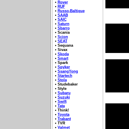
•
Rover
•
RUF
•
Russo-Baltique
•
SAAB
•
SAIC
•
Saturn
•
Sbarro
• Scania
•
Scion
•
SEAT
• Sequana
• Sivax
•
Skoda
•
Smart
• Spark
•
Spyker
•
SsangYong
•
Startech
•
Stola
• Studebaker
• Style
•
Subaru
•
Suzuki
•
Swift
•
Tata
• Think!
•
Toyota
•
Trabant
• TVR
•
Valmet