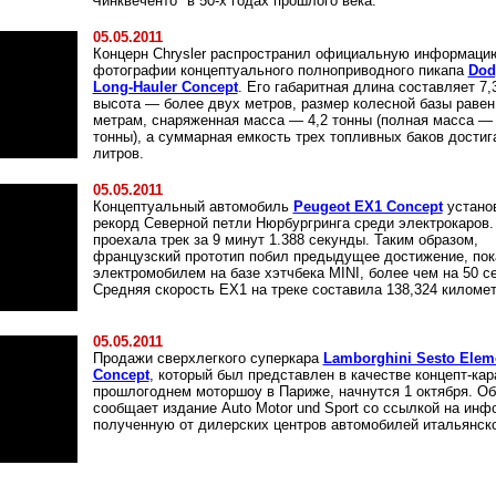
"Чинквеченто" в 50-х годах прошлого века.
05.05.2011
Концерн Chrysler распространил официальную информаци
фотографии концептуального полноприводного пикапа
Dod
Long-Hauler Concept
. Его габаритная длина составляет 7,
высота — более двух метров, размер колесной базы равен
метрам, снаряженная масса — 4,2 тонны (полная масса — 
тонны), а суммарная емкость трех топливных баков достиг
литров.
05.05.2011
Концептуальный автомобиль
Peugeot EX1 Concept
устано
рекорд Северной петли Нюрбургринга среди электрокаров
проехала трек за 9 минут 1.388 секунды. Таким образом,
французский прототип побил предыдущее достижение, пок
электромобилем на базе хэтчбека MINI, более чем на 50 с
Средняя скорость EX1 на треке составила 138,324 километ
05.05.2011
Продажи сверхлегкого суперкара
Lamborghini Sesto Elem
Concept
, который был представлен в качестве концепт-кар
прошлогоднем моторшоу в Париже, начнутся 1 октября. Об
сообщает издание Auto Motor und Sport со ссылкой на ин
полученную от дилерских центров автомобилей итальянско