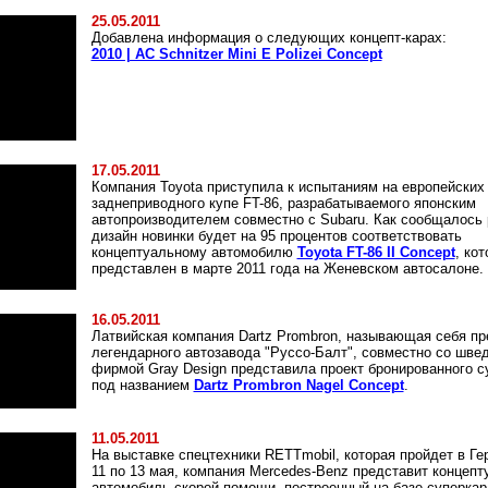
25.05.2011
Добавлена информация о следующих концепт-карах:
2010 | AC Schnitzer Mini E Polizei Concept
17.05.2011
Компания Toyota приступила к испытаниям на европейских
заднеприводного купе FT-86, разрабатываемого японским
автопроизводителем совместно с Subaru. Как сообщалось 
дизайн новинки будет на 95 процентов соответствовать
концептуальному автомобилю
Toyota FT-86 II Concept
, ко
представлен в марте 2011 года на Женевском автосалоне.
16.05.2011
Латвийская компания Dartz Prombron, называющая себя п
легендарного автозавода "Руссо-Балт", совместно со шве
фирмой Gray Design представила проект бронированного с
под названием
Dartz Prombron Nagel Concept
.
11.05.2011
На выставке спецтехники RETTmobil, которая пройдет в Ге
11 по 13 мая, компания Mercedes-Benz представит концеп
автомобиль скорой помощи, построенный на базе суперка