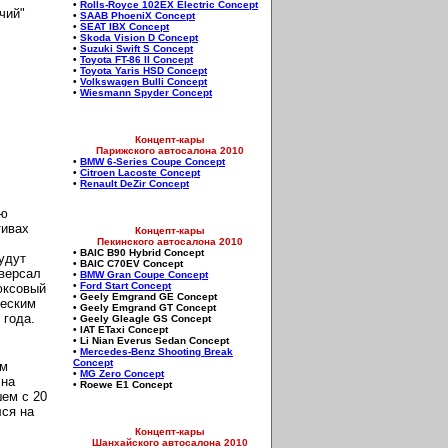
•
Rolls-Royce 102EX Electric Concept
чий"
•
SAAB PhoeniX Concept
•
SEAT IBX Concept
•
Skoda Vision D Concept
•
Suzuki Swift S Concept
•
Toyota FT-86 II Concept
•
Toyota Yaris HSD Concept
•
Volkswagen Bulli Concept
•
Wiesmann Spyder Concept
Концепт-кары
Парижского автосалона 2010
•
BMW 6-Series Coupe Concept
•
Citroen Lacoste Concept
•
Renault DeZir Concept
ью
тивах
Концепт-кары
Пекинского автосалона 2010
• BAIC B90 Hybrid Concept
удут
• BAIC C70EV Concept
иверсал
•
BMW Gran Coupe Concept
•
Ford Start Concept
юксовый
• Geely Emgrand GE Concept
ческим
• Geely Emgrand GT Concept
 года.
• Geely Gleagle GS Concept
• IAT ETaxi Concept
• Li Nian Everus Sedan Concept
•
Mercedes-Benz Shooting Break
Concept
ым
•
MG Zero Concept
 на
• Roewe E1 Concept
шем с 20
лся на
Концепт-кары
Шанхайского автосалона 2010