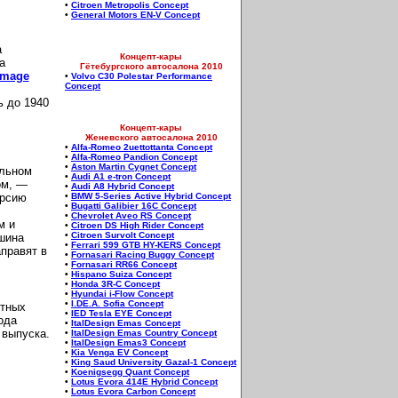
•
Citroen Metropolis Concept
•
General Motors EN-V Concept
а
Концепт-кары
а
Гётебургского автосалона 2010
mage
•
Volvo C30 Polestar Performance
Concept
ь до 1940
Концепт-кары
Женевского автосалона 2010
•
Alfa-Romeo 2uettottanta Concept
•
Alfa-Romeo Pandion Concept
•
Aston Martin Cygnet Concept
ельном
•
Audi A1 e-tron Concept
ом, —
•
Audi A8 Hybrid Concept
ерсию
•
BMW 5-Series Active Hybrid Concept
•
Bugatti Galibier 16C Concept
•
Chevrolet Aveo RS Concept
м и
•
Citroen DS High Rider Concept
•
Citroen Survolt Concept
шина
•
Ferrari 599 GTB HY-KERS Concept
аправят в
•
Fornasari Racing Buggy Concept
•
Fornasari RR66 Concept
•
Hispano Suiza Concept
•
Honda 3R-C Concept
•
Hyundai i-Flow Concept
•
I.DE.A. Sofia Concept
етных
•
IED Tesla EYE Concept
ода
•
ItalDesign Emas Concept
 выпуска.
•
ItalDesign Emas Country Concept
•
ItalDesign Emas3 Concept
•
Kia Venga EV Concept
•
King Saud University Gazal-1 Concept
•
Koenigsegg Quant Concept
•
Lotus Evora 414E Hybrid Concept
•
Lotus Evora Carbon Concept