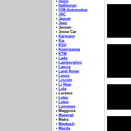
•
Isuzu
•
ItalDesign
•
IVM-Automotive
•
JAC
•
Jaguar
•
Jeep
• Jensen
• Josse Car
•
Karmann
•
Kia
•
KSU
•
Koenigsegg
•
KTM
•
Lada
•
Lamborghini
•
Lancia
•
Land Rover
•
Lexus
•
Lincoln
•
Li Nian
•
Lola
• Loremo
•
Lotec
•
Lotus
•
Lumeneo
• Maggiora
•
Maserati
• Matra
•
Maybach
•
Mazda