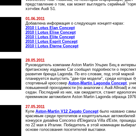
представление о том, как может выглядеть серийный "горя
хэтчбек Audi S1.
01.06.2011
Добавлена информация о следующих концепт-карах:
2010 | Lotus Elan Concept
2010 | Lotus Elise Concept
2010 | Lotus Elite Concept
2010 | Lotus Esprit Concept
2010 | Lotus Eterne Concept
28.05.2011
Руководитель компании Aston Martin Ульрих Бец в интерв
британскому изданию Car сообщил подробности о перспек
развития бренда Lagonda. По его словам, под этой маркой
планируется выпустить "две-три модели", среди которых б
спортивный кроссовер
Aston-Martin Lagonda Concept
, ун
повышенной проходимости (по аналогии с Audi Allroad) и л
седан. Последний из них, как ожидается, станет идеологи
преемником автомобиля Aston Martin Lagonda образца 1976
27.05.2011
Купе
Aston-Martin V12 Zagato Concept
было названо сам
красивым среди прототипов и коцептуальных автомобилей
конкурсе дизайна Concorso d'Eleganza Villa d'Este, прошед
по 22 мая в Италии. Победитель в этой номинации выбира
основе голосования посетителей выставки.