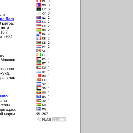
ю и
ge Ram
3 метра,
 пяти
16,7
ает 634
вил
. Машина
азанное
екунд.
ра в час.
ento
а на
 этом
формацию,
й марки.