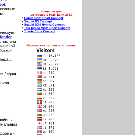
ept
.
лесковые
Концепт-кары
м,
моторшоу в Нью-Дели 2010
•
Honda New Small Concept
•
Suzuki R3 Concept
•
Suzuki SX4 Hybrid Concept
•
Tata Indica Vista Sport Concept
•
Toyota Etios Concept
ическую
fender
отовлена
иканской
Немного статистики по странам:
боткой
Indaba.
ия Jaguar
обиля
мобиль
емиальный
тформа -