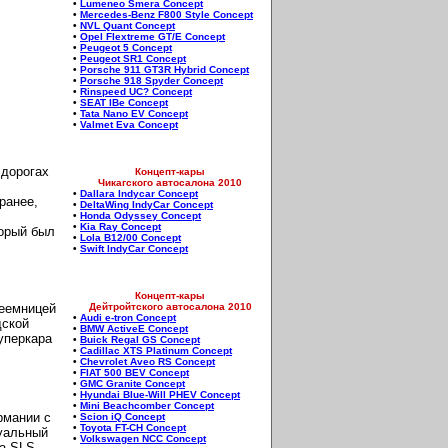
•
Lumeneo Smera Concept
•
Mercedes-Benz F800 Style Concept
•
NVL Quant Concept
•
Opel Flextreme GT/E Concept
•
Peugeot 5 Concept
•
Peugeot SR1 Concept
•
Porsche 911 GT3R Hybrid Concept
•
Porsche 918 Spyder Concept
•
Rinspeed UC? Concept
•
SEAT IBe Concept
•
Tata Nano EV Concept
•
Valmet Eva Concept
 дорогах
Концепт-кары
Чикагского автосалона 2010
•
Dallara Indycar Concept
ранее,
•
DeltaWing IndyCar Concept
•
Honda Odyssey Concept
•
Kia Ray Concept
торый был
•
Lola B12/00 Concept
•
Swift IndyCar Concept
Концепт-кары
реемницей
Дейтройтского автосалона 2010
•
Audi e-tron Concept
дской
•
BMW ActiveE Concept
уперкара
•
Buick Regal GS Concept
•
Cadillac XTS Platinum Concept
•
Chevrolet Aveo RS Concept
•
FIAT 500 BEV Concept
•
GMC Granite Concept
•
Hyundai Blue-Will PHEV Concept
•
Mini Beachcomber Concept
рмании с
•
Scion iQ Concept
•
Toyota FT-CH Concept
туальный
•
Volkswagen NCC Concept
ра SLS