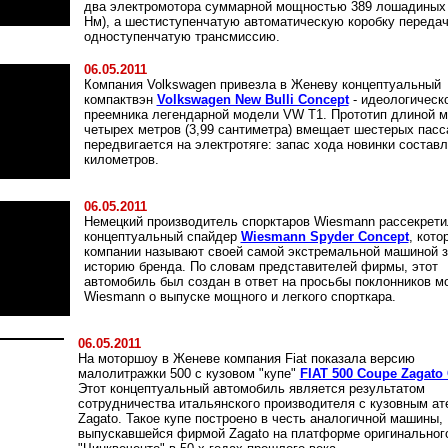
два электромотора суммарной мощностью 389 лошадиных 
Нм), а шестиступенчатую автоматическую коробку передач 
одноступенчатую трансмиссию.
06.05.2011
Компания Volkswagen привезла в Женеву концептуальный
компактвэн
Volkswagen New Bulli Concept
- идеологическ
преемника легендарной модели VW T1. Прототип длиной 
четырех метров (3,99 сантиметра) вмещает шестерых пасс
передвигается на электротяге: запас хода новинки составл
километров.
06.05.2011
Немецкий производитель спорктаров Wiesmann рассекрети
концептуальный спайдер
Wiesmann Spyder Concept
, кото
компании называют своей самой экстремальной машиной 
историю бренда. По словам представителей фирмы, этот
автомобиль был создан в ответ на просьбы поклонников м
Wiesmann о выпуске мощного и легкого спорткара.
06.05.2011
На моторшоу в Женеве компания Fiat показала версию
малолитражки 500 с кузовом "купе"
FIAT 500 Coupe Zagato
Этот концептуальный автомобиль является результатом
сотрудничества итальянского производителя с кузовным ат
Zagato. Такое купе построено в честь аналогичной машины,
выпускавшейся фирмой Zagato на платформе оригинальног