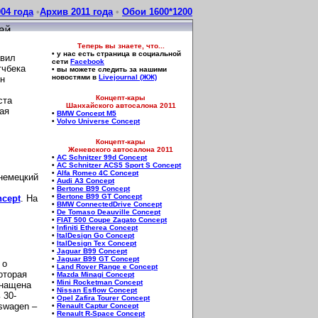
04 года
•
Архив 2011 года
•
Обои 1600*1200
Теперь вы знаете, что...
• у нас есть страница в социальной
авил
сети
Facebook
тчбека
• вы можете следить за нашими
новостями в
Livejournal (ЖЖ)
н
Концепт-кары
ста
Шанхайского автосалона 2011
ая
•
BMW Concept M5
•
Volvo Universe Concept
Концепт-кары
Женевского автосалона 2011
•
AC Schnitzer 99d Concept
•
AC Schnitzer ACS5 Sport S Concept
•
Alfa Romeo 4C Concept
немецкий
•
Audi A3 Concept
•
Bertone B99 Concept
•
Bertone B99 GT Concept
ncept
. На
•
BMW ConnectedDrive Concept
•
De Tomaso Deauville Concept
•
FIAT 500 Coupe Zagato Concept
•
Infiniti Etherea Concept
•
ItalDesign Go Concept
•
ItalDesign Tex Concept
•
Jaguar B99 Concept
•
Jaguar B99 GT Concept
 о
•
Land Rover Range e Concept
оторая
•
Mazda Minagi Concept
•
Mini Rocketman Concept
нащена
•
Nissan Esflow Concept
 30-
•
Opel Zafira Tourer Concept
swagen –
•
Renault Captur Concept
•
Renault R-Space Concept