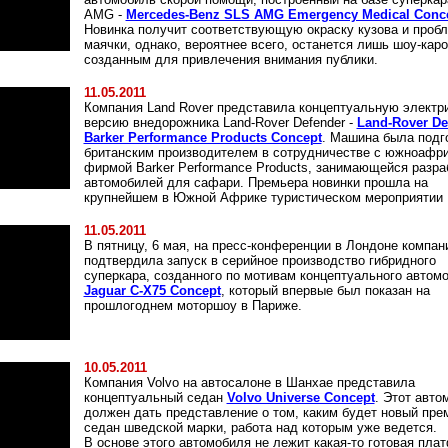
AMG -
Mercedes-Benz SLS AMG Emergency Medical Conc
Новинка получит соответствующую окраску кузова и проб
маячки, однако, вероятнее всего, останется лишь шоу-каро
созданным для привлечения внимания публики.
11.05.2011
Компания Land Rover представила концептуальную электр
версию внедорожника Land-Rover Defender -
Land-Rover De
Barker Performance Products Concept
. Машина была подг
британским производителем в сотрудничестве с южноафр
фирмой Barker Performance Products, занимающейся разра
автомобилей для сафари. Премьера новинки прошла на
крупнейшем в Южной Африке туристическом мероприятии 
11.05.2011
В пятницу, 6 мая, на пресс-конференции в Лондоне компан
подтвердила запуск в серийное производство гибридного
суперкара, созданного по мотивам концептуального автом
Jaguar C-X75 Concept
, который впервые был показан на
прошлогоднем моторшоу в Париже.
10.05.2011
Компания Volvo на автосалоне в Шанхае представила
концептуальный седан
Volvo Universe Concept
. Этот авто
должен дать представление о том, каким будет новый пр
седан шведской марки, работа над которым уже ведется.
В основе этого автомобиля не лежит какая-то готовая пла