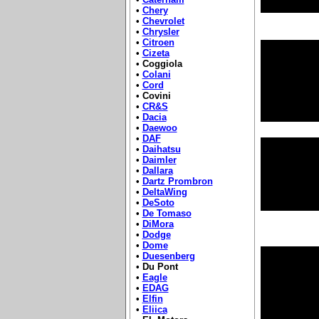
•
Chery
•
Chevrolet
•
Chrysler
•
Citroen
•
Cizeta
• Coggiola
•
Colani
•
Cord
• Covini
•
CR&S
•
Dacia
•
Daewoo
•
DAF
•
Daihatsu
•
Daimler
•
Dallara
•
Dartz Prombron
•
DeltaWing
•
DeSoto
•
De Tomaso
•
DiMora
•
Dodge
•
Dome
•
Duesenberg
• Du Pont
•
Eagle
•
EDAG
•
Elfin
•
Eliica