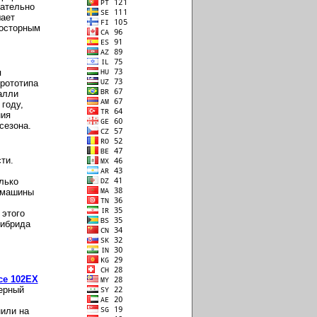
чательно
шает
росторным
я
рототипа
алли
году,
ния
сезона.
ти.
лько
 машины
 этого
гибрида
ce 102EX
ерный
или на