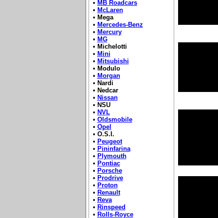
•
MB Roadcars
•
McLaren
• Mega
•
Mercedes-Benz
•
Mercury
•
MG
• Michelotti
•
Mini
•
Mitsubishi
• Modulo
•
Morgan
• Nardi
• Nedcar
•
Nissan
• NSU
•
NVL
•
Oldsmobile
•
Opel
• O.S.I.
•
Peugeot
•
Pininfarina
•
Plymouth
•
Pontiac
•
Porsche
•
Prodrive
•
Proton
•
Renault
•
Reva
•
Rinspeed
•
Rolls-Royce