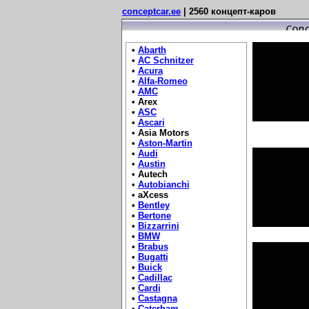
conceptcar.ee
| 2560 концепт-каров
•
Abarth
•
AC Schnitzer
•
Acura
•
Alfa-Romeo
•
AMC
• Arex
•
ASC
•
Ascari
• Asia Motors
•
Aston-Martin
•
Audi
•
Austin
• Autech
•
Autobianchi
• aXcess
•
Bentley
•
Bertone
•
Bizzarrini
•
BMW
•
Brabus
•
Bugatti
•
Buick
•
Cadillac
•
Cardi
•
Castagna
•
Caterham