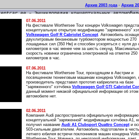
Архив 2003 года
•
Архив 20
07.06.2011
На фестивале Worthersee Tour концерн Volkswagen предст
концептуальную открытую модификацию "заряженного" хэ
Volkswagen Golf R Cabriolet Concept
. Автомобиль оснаще
двухлитровым бензиновым турбомотором мощностью 270
лошадиных сил (350 Нм) и способен ускоряться с нуля до 
километров в час менее чем за шесть секунд. Максимальн
скорость новинки ограничена электроникой на отметке 250
километров в час.
07.06.2011
На фестивале Worthersee Tour, проходящем в Австрии и
посвященном тюнинговым машинам концерна Volkswagen, 
производитель представил прототип кабриолета на базе
"заряженного" хэтчбека
Volkswagen Golf GTI Cabriolet Co
данный момент никакой официальной информации об этом
автомобиле нет.
02.06.2011
Компания Audi распространила официальную информацию
концептуальной "заряженной" модификации хэтчбека A1, к
получил название
Audi A1 Clubsport Quattro Concept
и ос
503-сильным двигателем. Автомобиль подготовлен в честь
летнего юбилея встречи поклонников машин концерна Volk
Worthersee Tour. Новинка, по некоторой информации, дает