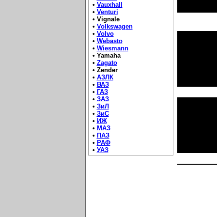
•
Vauxhall
•
Venturi
• Vignale
•
Volkswagen
•
Volvo
•
Webasto
•
Wiesmann
• Yamaha
•
Zagato
• Zender
•
АЗЛК
•
ВАЗ
•
ГАЗ
•
ЗАЗ
•
ЗиЛ
•
ЗиС
•
ИЖ
•
МАЗ
•
ПАЗ
•
РАФ
•
УАЗ