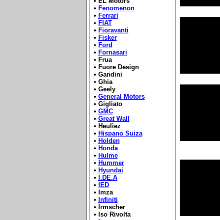
• EL Motors
•
Fenomenon
•
Ferrari
•
FIAT
•
Fioravanti
•
Fisker
•
Ford
•
Fornasari
• Frua
• Fuore Design
• Gandini
• Ghia
• Geely
•
General Motors
• Gigliato
•
GMC
•
Great Wall
• Heuliez
•
Hispano Suiza
•
Holden
•
Honda
•
Hulme
•
Hummer
•
Hyundai
•
I.DE.A
•
IED
• Imza
•
Infiniti
• Irmscher
• Iso Rivolta