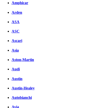
Amphicar
Arden
ASA
ASC
Ascari
Asia
Aston-Martin
Audi
Austin
Austin-Healey
Autobianchi
Avia