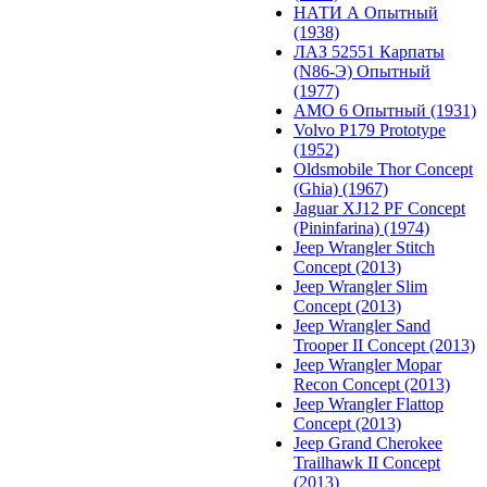
НАТИ А Опытный
(1938)
ЛАЗ 52551 Карпаты
(N86-Э) Опытный
(1977)
АМО 6 Опытный (1931)
Volvo P179 Prototype
(1952)
Oldsmobile Thor Concept
(Ghia) (1967)
Jaguar XJ12 PF Concept
(Pininfarina) (1974)
Jeep Wrangler Stitch
Concept (2013)
Jeep Wrangler Slim
Concept (2013)
Jeep Wrangler Sand
Trooper II Concept (2013)
Jeep Wrangler Mopar
Recon Concept (2013)
Jeep Wrangler Flattop
Concept (2013)
Jeep Grand Cherokee
Trailhawk II Concept
(2013)