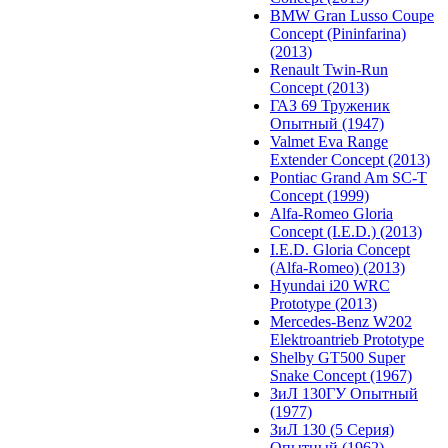
BMW Gran Lusso Coupe
Concept (Pininfarina)
(2013)
Renault Twin-Run
Concept (2013)
ГАЗ 69 Труженик
Опытный (1947)
Valmet Eva Range
Extender Concept (2013)
Pontiac Grand Am SC-T
Concept (1999)
Alfa-Romeo Gloria
Concept (I.E.D.) (2013)
I.E.D. Gloria Concept
(Alfa-Romeo) (2013)
Hyundai i20 WRC
Prototype (2013)
Mercedes-Benz W202
Elektroantrieb Prototype
Shelby GT500 Super
Snake Concept (1967)
ЗиЛ 130ГУ Опытный
(1977)
ЗиЛ 130 (5 Серия)
Опытный (1962)