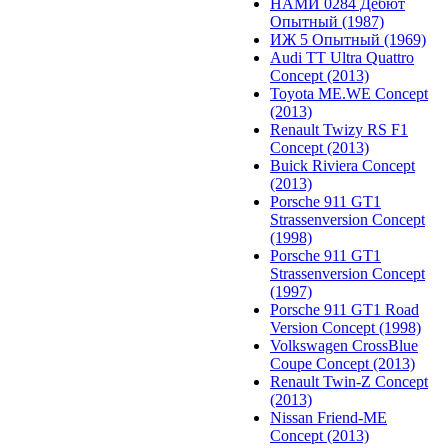
НАМИ 0284 Дебют
Опытный (1987)
ИЖ 5 Опытный (1969)
Audi TT Ultra Quattro
Concept (2013)
Toyota ME.WE Concept
(2013)
Renault Twizy RS F1
Concept (2013)
Buick Riviera Concept
(2013)
Porsche 911 GT1
Strassenversion Concept
(1998)
Porsche 911 GT1
Strassenversion Concept
(1997)
Porsche 911 GT1 Road
Version Concept (1998)
Volkswagen CrossBlue
Coupe Concept (2013)
Renault Twin-Z Concept
(2013)
Nissan Friend-ME
Concept (2013)