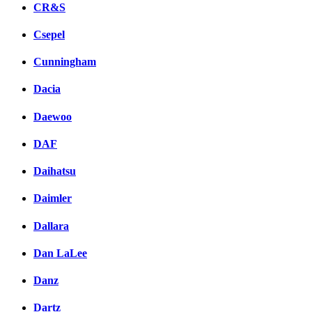
CR&S
Csepel
Cunningham
Dacia
Daewoo
DAF
Daihatsu
Daimler
Dallara
Dan LaLee
Danz
Dartz