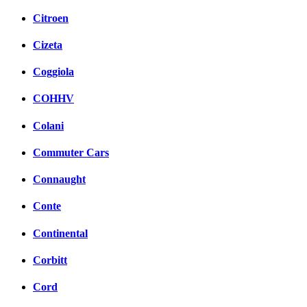
Citroen
Cizeta
Coggiola
COHHV
Colani
Commuter Cars
Connaught
Conte
Continental
Corbitt
Cord