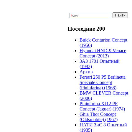
Последние 200
Buick Centurion Concept
(1956)
Hyundai HND-9 Venace
Concept (2013)
ЗАЗ 1701 Опытный
(1992)
Архив
Ferrari 250 P5 Berlinetta
Speciale Concept
(Pininfarina) (1968)
BMW CLEVER Concept
(2006)
Pininfarina XJ12 PF
Concept (Jaguar) (1974)
Ghia Thor Concept
(Oldsmobile) (1967)
НАТИ ЗиС 8 Опытный
(1935)