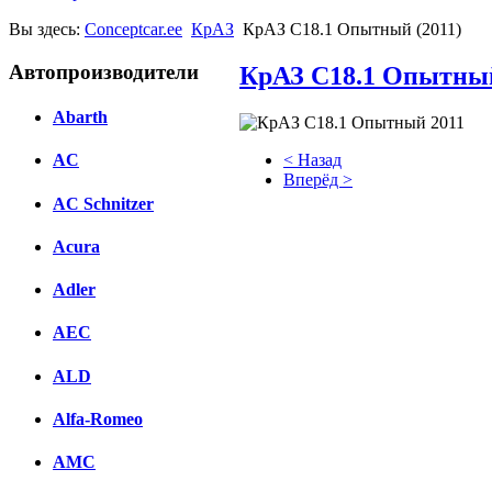
Вы здесь:
Conceptcar.ee
КрАЗ
КрАЗ С18.1 Опытный (2011)
Автопроизводители
КрАЗ С18.1 Опытный
Abarth
< Назад
AC
Вперёд >
AC Schnitzer
Facebook
Acura
вКонтакте
Комментарии вКонтакте
Adler
AEC
ALD
Alfa-Romeo
AMC