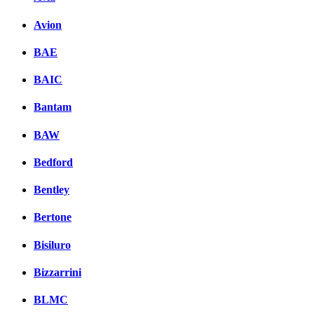
Avion
BAE
BAIC
Bantam
BAW
Bedford
Bentley
Bertone
Bisiluro
Bizzarrini
BLMC