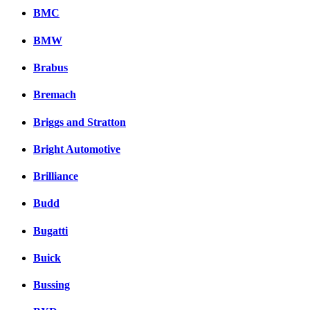
BMC
BMW
Brabus
Bremach
Briggs and Stratton
Bright Automotive
Brilliance
Budd
Bugatti
Buick
Bussing