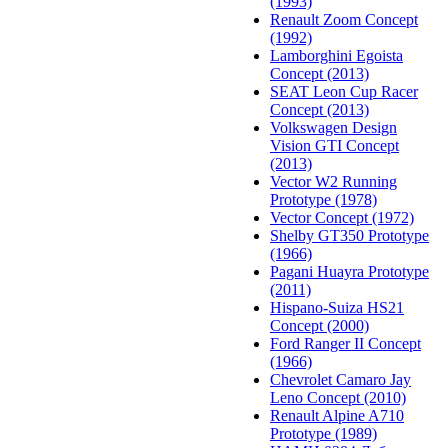
(1993)
Renault Zoom Concept
(1992)
Lamborghini Egoista
Concept (2013)
SEAT Leon Cup Racer
Concept (2013)
Volkswagen Design
Vision GTI Concept
(2013)
Vector W2 Running
Prototype (1978)
Vector Concept (1972)
Shelby GT350 Prototype
(1966)
Pagani Huayra Prototype
(2011)
Hispano-Suiza HS21
Concept (2000)
Ford Ranger II Concept
(1966)
Chevrolet Camaro Jay
Leno Concept (2010)
Renault Alpine A710
Prototype (1989)