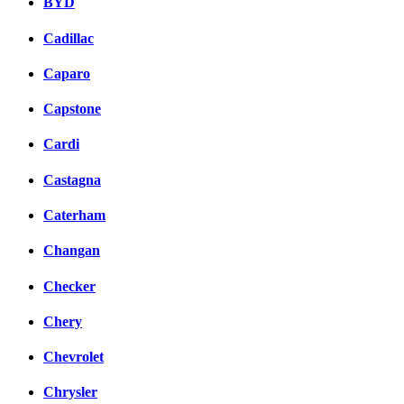
BYD
Cadillac
Caparo
Capstone
Cardi
Castagna
Caterham
Changan
Checker
Chery
Chevrolet
Chrysler