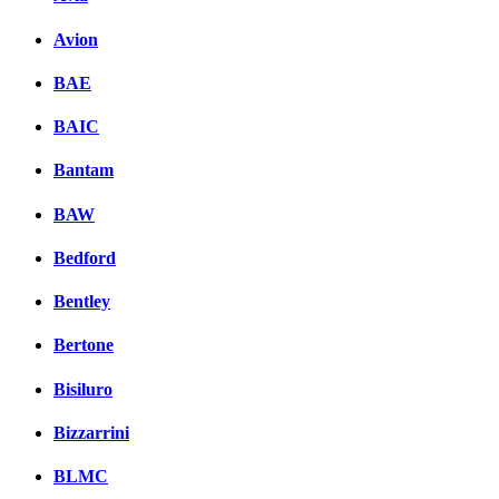
Avion
BAE
BAIC
Bantam
BAW
Bedford
Bentley
Bertone
Bisiluro
Bizzarrini
BLMC