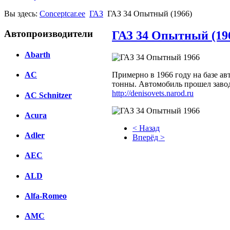
Вы здесь:
Conceptcar.ee
ГАЗ
ГАЗ 34 Опытный (1966)
Автопроизводители
ГАЗ 34 Опытный (19
Abarth
Примерно в 1966 году на базе а
AC
тонны. Автомобиль прошел завод
http://denisovets.narod.ru
AC Schnitzer
Acura
< Назад
Adler
Вперёд >
Facebook
AEC
вКонтакте
ALD
Комментарии вКонтакте
Alfa-Romeo
AMC