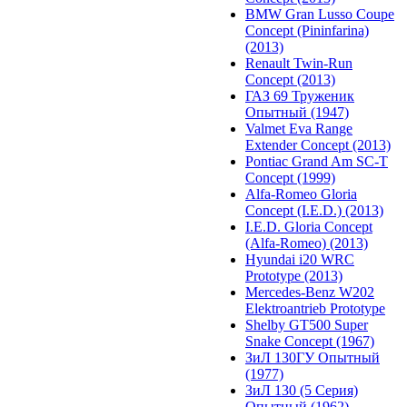
BMW Gran Lusso Coupe
Concept (Pininfarina)
(2013)
Renault Twin-Run
Concept (2013)
ГАЗ 69 Труженик
Опытный (1947)
Valmet Eva Range
Extender Concept (2013)
Pontiac Grand Am SC-T
Concept (1999)
Alfa-Romeo Gloria
Concept (I.E.D.) (2013)
I.E.D. Gloria Concept
(Alfa-Romeo) (2013)
Hyundai i20 WRC
Prototype (2013)
Mercedes-Benz W202
Elektroantrieb Prototype
Shelby GT500 Super
Snake Concept (1967)
ЗиЛ 130ГУ Опытный
(1977)
ЗиЛ 130 (5 Серия)
Опытный (1962)