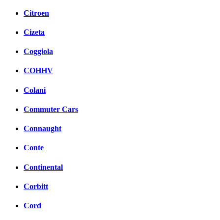
Citroen
Cizeta
Coggiola
COHHV
Colani
Commuter Cars
Connaught
Conte
Continental
Corbitt
Cord