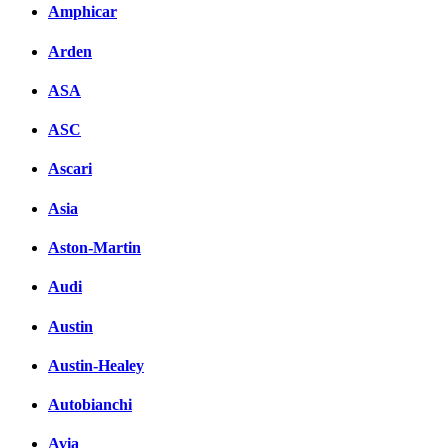
Amphicar
Arden
ASA
ASC
Ascari
Asia
Aston-Martin
Audi
Austin
Austin-Healey
Autobianchi
Avia