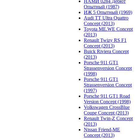
НАМИ 0284 Дебют
Опытный (1987)
ИЖ 5 Опытный (1969)
Audi TT Ultra Quattro
Concept (2013)
Toyota ME.WE Concept
(2013)
Renault Twizy RS F1
Concept (2013)
Buick Riviera Concept
(2013)
Porsche 911 GT1
Strassenversion Concept
(1998)
Porsche 911 GT1
Strassenversion Concept
(1997)
Porsche 911 GT1 Road
Version Concept (1998)
Volkswagen CrossBlue
Coupe Concept (2013)
Renault Twin-Z Concept
(2013)
Nissan Friend-ME
Concept (2013)