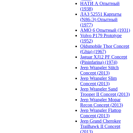
НАТИ А Опытный
(1938)
ЛАЗ 52551 Карпаты
(N86-Э) Опытный
(1977)
АМО 6 Опытный (1931)
Volvo P179 Prototype
(1952)
Oldsmobile Thor Concept
(Ghia) (1967)
Jaguar XJ12 PF Concept
(Pininfarina) (1974)
Jeep Wrangler Stitch
Concept (2013)
Jeep Wrangler Slim
Concept (2013)
Jeep Wrangler Sand
Trooper II Concept (2013)
Jeep Wrangler Mopar
Recon Concept (2013)
Jeep Wrangler Flattop
Concept (2013)
Jeep Grand Cherokee
Trailhawk II Concept
(2013)