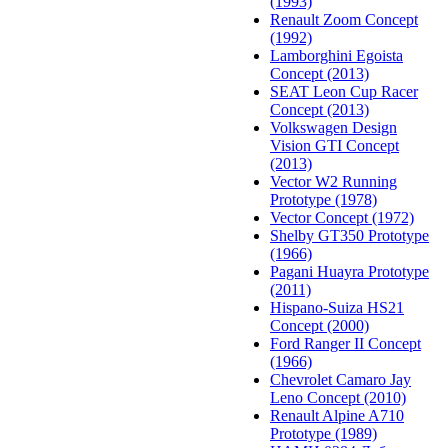
(1993)
Renault Zoom Concept
(1992)
Lamborghini Egoista
Concept (2013)
SEAT Leon Cup Racer
Concept (2013)
Volkswagen Design
Vision GTI Concept
(2013)
Vector W2 Running
Prototype (1978)
Vector Concept (1972)
Shelby GT350 Prototype
(1966)
Pagani Huayra Prototype
(2011)
Hispano-Suiza HS21
Concept (2000)
Ford Ranger II Concept
(1966)
Chevrolet Camaro Jay
Leno Concept (2010)
Renault Alpine A710
Prototype (1989)