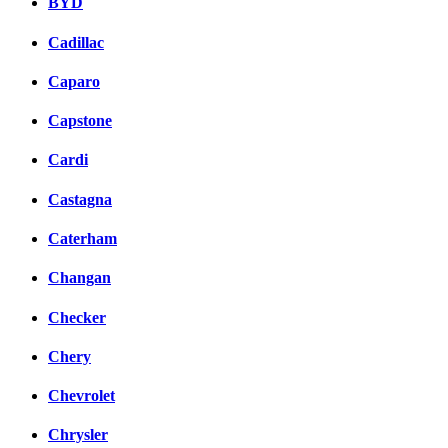
BYD
Cadillac
Caparo
Capstone
Cardi
Castagna
Caterham
Changan
Checker
Chery
Chevrolet
Chrysler