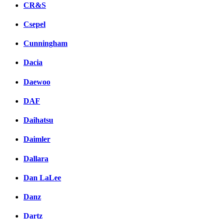
CR&S
Csepel
Cunningham
Dacia
Daewoo
DAF
Daihatsu
Daimler
Dallara
Dan LaLee
Danz
Dartz