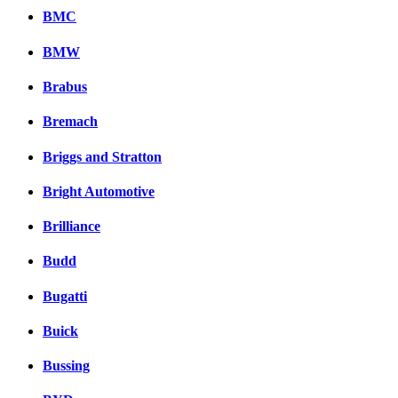
BMC
BMW
Brabus
Bremach
Briggs and Stratton
Bright Automotive
Brilliance
Budd
Bugatti
Buick
Bussing