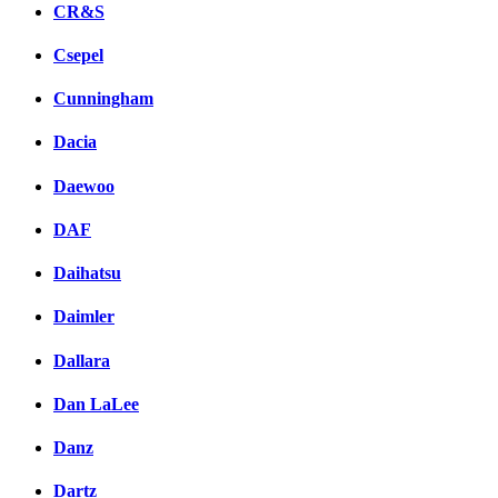
CR&S
Csepel
Cunningham
Dacia
Daewoo
DAF
Daihatsu
Daimler
Dallara
Dan LaLee
Danz
Dartz