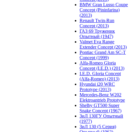
BMW Gran Lusso Coupe
Concept (Pininfarina)
(2013)
Renault Twin-Run
Concept (2013)
ГАЗ 69 Труженик
Опытный (1947)
Valmet Eva Range
Extender Concept (2013)
Pontiac Grand Am SC-T
Concept (1999)
Alfa-Romeo Gloria
Concept (I.E.D.) (2013)
I.E.D. Gloria Concept
(Alfa-Romeo) (2013)
Hyundai i20 WRC
Prototype (2013)
Mercedes-Benz W202
Elektroantrieb Prototype
Shelby GT500 Super
Snake Concept (1967)
ЗиЛ 130ГУ Опытный
(1977)
ЗиЛ 130 (5 Серия)
Опытный (1962)