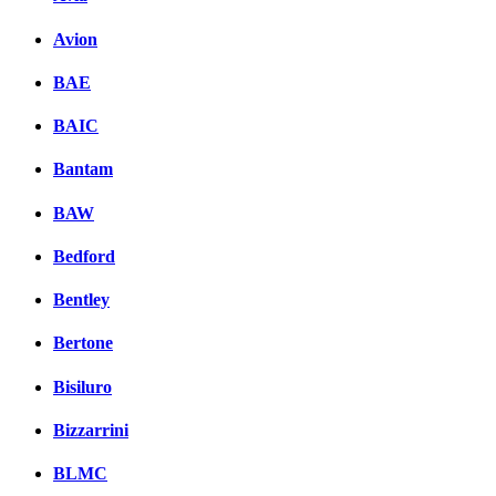
Avion
BAE
BAIC
Bantam
BAW
Bedford
Bentley
Bertone
Bisiluro
Bizzarrini
BLMC