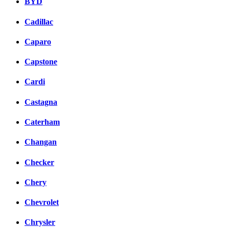
BYD
Cadillac
Caparo
Capstone
Cardi
Castagna
Caterham
Changan
Checker
Chery
Chevrolet
Chrysler