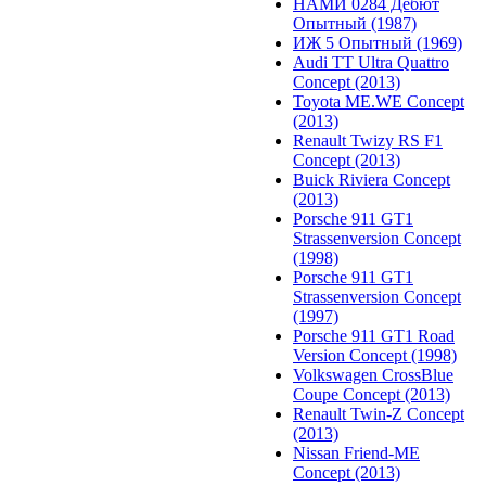
НАМИ 0284 Дебют
Опытный (1987)
ИЖ 5 Опытный (1969)
Audi TT Ultra Quattro
Concept (2013)
Toyota ME.WE Concept
(2013)
Renault Twizy RS F1
Concept (2013)
Buick Riviera Concept
(2013)
Porsche 911 GT1
Strassenversion Concept
(1998)
Porsche 911 GT1
Strassenversion Concept
(1997)
Porsche 911 GT1 Road
Version Concept (1998)
Volkswagen CrossBlue
Coupe Concept (2013)
Renault Twin-Z Concept
(2013)
Nissan Friend-ME
Concept (2013)