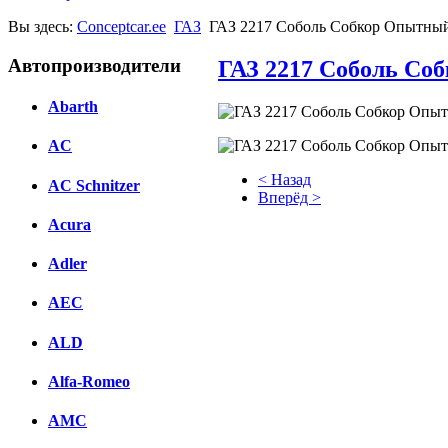
Вы здесь:
Conceptcar.ee
ГАЗ
ГАЗ 2217 Соболь Собкор Опытный
Автопроизводители
ГАЗ 2217 Соболь Со
Abarth
AC
< Назад
AC Schnitzer
Вперёд >
Acura
Facebook
Adler
вКонтакте
Комментарии вКонтакте
AEC
ALD
Alfa-Romeo
AMC