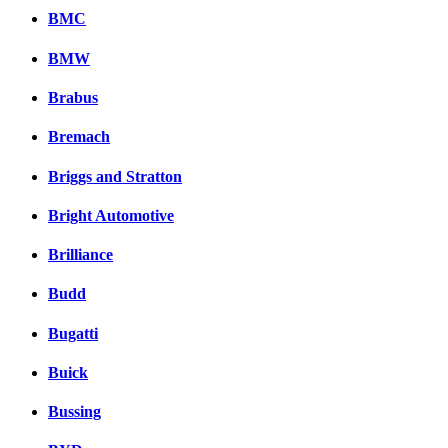
BMC
BMW
Brabus
Bremach
Briggs and Stratton
Bright Automotive
Brilliance
Budd
Bugatti
Buick
Bussing