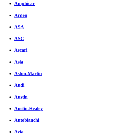
Amphicar
Arden
ASA
ASC
Ascari
Asia
Aston-Martin
Audi
Austin
Austin-Healey
Autobianchi
Avia