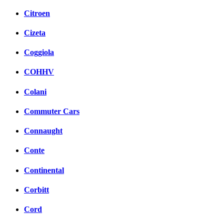
Citroen
Cizeta
Coggiola
COHHV
Colani
Commuter Cars
Connaught
Conte
Continental
Corbitt
Cord