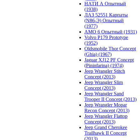
НАТИ А Опытный
(1938)
ЛАЗ 52551 Карпаты
(N86-Э) Опытный
(1977)
АМО 6 Опытный (1931)
Volvo P179 Prototype
(1952)
Oldsmobile Thor Concept
(Ghia) (1967)
Jaguar XJ12 PF Concept
(Pininfarina) (1974)
Jeep Wrangler Stitch
Concept (2013)
Jeep Wrangler Slim
Concept (2013)
Jeep Wrangler Sand
Trooper II Concept (2013)
Jeep Wrangler Mopar
Recon Concept (2013)
Jeep Wrangler Flattop
Concept (2013)
Jeep Grand Cherokee
Trailhawk II Concept
(2013)