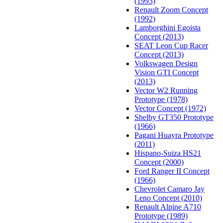
(1993)
Renault Zoom Concept
(1992)
Lamborghini Egoista
Concept (2013)
SEAT Leon Cup Racer
Concept (2013)
Volkswagen Design
Vision GTI Concept
(2013)
Vector W2 Running
Prototype (1978)
Vector Concept (1972)
Shelby GT350 Prototype
(1966)
Pagani Huayra Prototype
(2011)
Hispano-Suiza HS21
Concept (2000)
Ford Ranger II Concept
(1966)
Chevrolet Camaro Jay
Leno Concept (2010)
Renault Alpine A710
Prototype (1989)