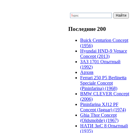
Последние 200
Buick Centurion Concept
(1956)
Hyundai HND-9 Venace
Concept (2013)
ЗАЗ 1701 Опытный
(1992)
Архив
Ferrari 250 P5 Berlinetta
Speciale Concept
(Pininfarina) (1968)
BMW CLEVER Concept
(2006)
Pininfarina XJ12 PF
Concept (Jaguar) (1974)
Ghia Thor Concept
(Oldsmobile) (1967)
НАТИ ЗиС 8 Опытный
(1935)