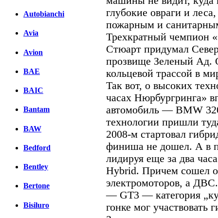
машины не видит, куда
глубокие овраги и леса,
Autobianchi
пожарным и санитарны
Avia
Трехкратный чемпион «
Стюарт придумал Север
Avion
прозвище Зеленый Ад. 
BAE
кольцевой трассой в ми
Так вот, о высоких техн
BAIC
часах Нюрбургринга» в
автомобиль — BMW 320d
Bantam
технологии пришли туд
BAW
2008-м стартовал гибри
финиша не дошел. А в п
Bedford
лидируя еще за два час
Bentley
Hybrid. Причем сошел о
электромоторов, а ДВС.
Bertone
— GT3 — категория „куз
Bisiluro
гонке мог участвовать 