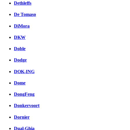
Dethleffs
вКонтакте
Комментарии вКонтакт
De Tomaso
DiMora
DKW
Doble
Dodge
DOK-ING
Dome
DongFeng
Donkervoort
Dornier
Dual-Ghia