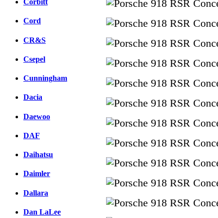
Corbitt
Cord
CR&S
Csepel
Cunningham
Dacia
Daewoo
DAF
Daihatsu
Daimler
Dallara
Dan LaLee