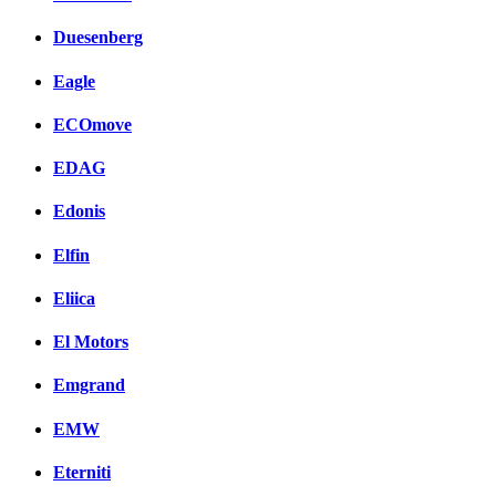
Duesenberg
Eagle
ECOmove
EDAG
Edonis
Elfin
Eliica
El Motors
Emgrand
EMW
Eterniti