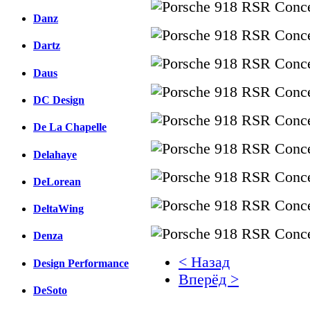
Danz
Dartz
Daus
DC Design
De La Chapelle
Delahaye
DeLorean
DeltaWing
Denza
< Назад
Design Performance
Вперёд >
DeSoto
Facebook