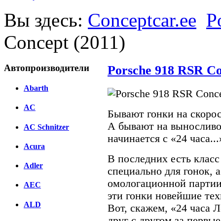
Вы здесь:
Conceptcar.ee
P
Concept (2011)
Автопроизводители
Porsche 918 RSR Co
Abarth
AC
Бывают гонки на скоро
А бывают на выносливос
AC Schnitzer
начинается с «24 часа...
Acura
В последних есть клас
Adler
специально для гонок, 
омологационной партии,
AEC
эти гонки новейшие тех
ALD
Вот, скажем, «24 часа 
друг с другом за первы