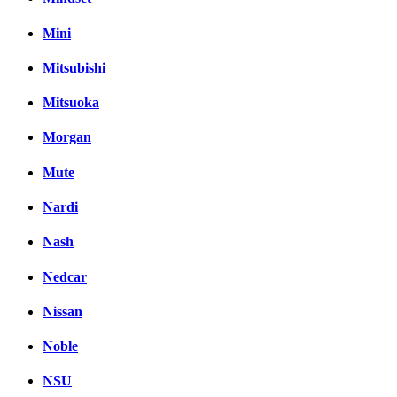
Mini
Mitsubishi
Mitsuoka
Morgan
Mute
Nardi
Nash
Nedcar
Nissan
Noble
NSU