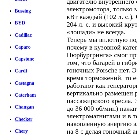
двигателю внутреннего 
электромотора, только 
Bussing
кВт каждый (102 л. с.)
BYD
204 л. с. и высокий кр
«лошади» не всегда.
Cadillac
Теперь мы вплотную под
почему в кузовной кате
Caparo
Нюрбургринга» смог при
Capstone
том, что батарей в гиб
гоночных Porsche нет. 
Cardi
время торможений, то е
Castagna
работают как генератор
вертикально размещен р
Caterham
пассажирского кресла. 
Changan
до 36 000 об/мин) нажа
электромагнитами и в т
Checker
накопленную энергию э
на 8 с делая гоночный 
Chery