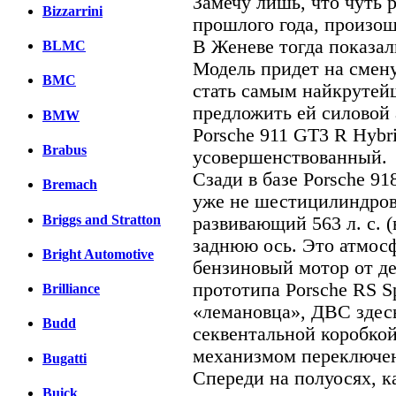
Замечу лишь, что чуть 
Bizzarrini
прошлого года, произош
В Женеве тогда показал
BLMC
Модель придет на смену
BMC
стать самым найкрутейш
предложить ей силовой 
BMW
Porsche 911 GT3 R Hybr
Brabus
усовершенствованный.
Сзади в базе Porsche 9
Bremach
уже не шестицилиндров
Briggs and Stratton
развивающий 563 л. с. 
заднюю ось. Это атмос
Bright Automotive
бензиновый мотор от д
прототипа Porsche RS S
Brilliance
«лемановца», ДВС здесь
Budd
секвентальной коробко
механизмом переключе
Bugatti
Спереди на полуосях, ка
Buick