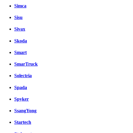
Simca
Sisu
Sivax
Skoda
Smart
SmarTruck
Solectria
Spada
Spyker
SsangYong
Startech