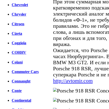
При этом суммарная мо
Chevrolet
кратковременно подскаки
электрический аналог 
Chrysler
болидов «Ф-1», не тре
Citroen
правилами. Это не гиб
слова, а лишь вспомога
Cizeta
при обгонах и для того,
Coggiola
виража.
Ожидается, что Porsche
COHHV
часах Нюрбургринга». 
BMW M3 GT2. И если на
Colani
Porsche 918 RSR, лучш
Commuter Cars
суперкара Porsche и не
http://avtomir.com
Connaught
Conte
Continental