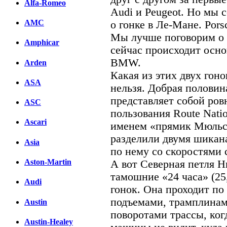
Alfa-Romeo
Audi и Peugeot. Но мы с
AMC
о гонке в Ле-Мане. Pors
Мы лучше поговорим о 
Amphicar
сейчас происходит осно
BMW.
Arden
Какая из этих двух гоно
ASA
нельзя. Добрая половин
представляет собой ро
ASC
пользования Route Nati
Ascari
именем «прямик Мюльсан
разделили двумя шикан
Asia
по нему со скоростями 
Aston-Martin
А вот Северная петля Н
тамошние «24 часа» (25
Audi
гонок. Она проходит по
подъемами, трамплинам
Austin
поворотами трассы, ког
Austin-Healey