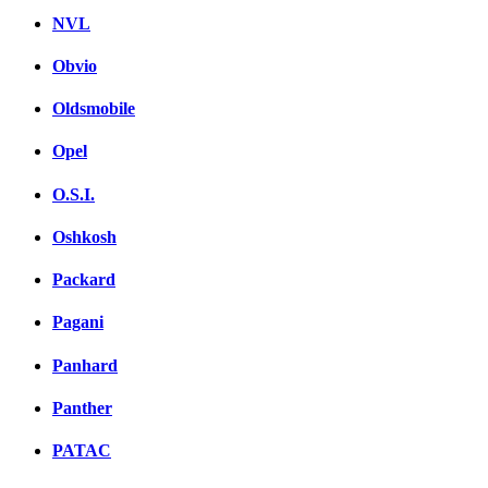
NVL
Obvio
Oldsmobile
Opel
O.S.I.
Oshkosh
Packard
Pagani
Panhard
Panther
PATAC