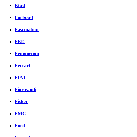
Etud
Farboud
Fascination
FED
Fenomenon
Ferrari
FIAT
Fioravanti
Fisker
FMC
Ford