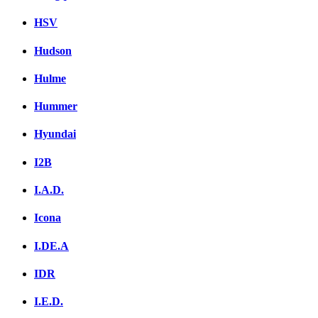
HSV
Hudson
Hulme
Hummer
Hyundai
I2B
I.A.D.
Icona
I.DE.A
IDR
I.E.D.