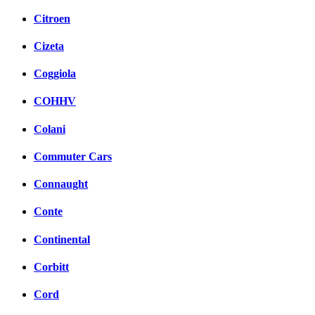
Citroen
Cizeta
Coggiola
COHHV
Colani
Commuter Cars
Connaught
Conte
Continental
Corbitt
Cord