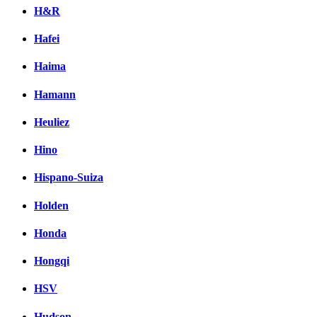
H&R
Hafei
Haima
Hamann
Heuliez
Hino
Hispano-Suiza
Holden
Honda
Hongqi
HSV
Hudson