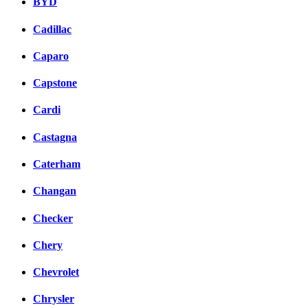
BYD
Cadillac
Caparo
Capstone
Cardi
Castagna
Caterham
Changan
Checker
Chery
Chevrolet
Chrysler