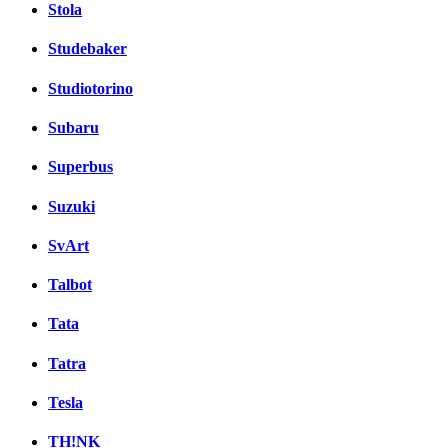
Stola
Studebaker
Studiotorino
Subaru
Superbus
Suzuki
SvArt
Talbot
Tata
Tatra
Tesla
TH!NK