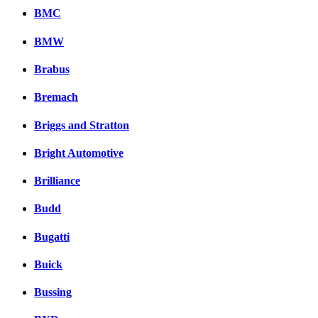
Комментарии вКонтакт
BMC
BMW
Brabus
Bremach
Briggs and Stratton
Bright Automotive
Brilliance
Budd
Bugatti
Buick
Bussing