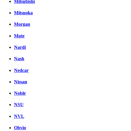
Mitsubishi
Mitsuoka
Morgan
Mute
Nardi
Nash
Nedcar
Nissan
Noble
NSU
NVL
Obvio