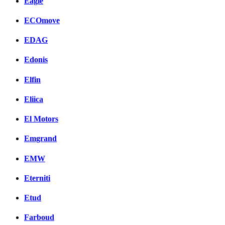
Eagle
ECOmove
EDAG
Edonis
Elfin
Eliica
El Motors
Emgrand
EMW
Eterniti
Etud
Farboud