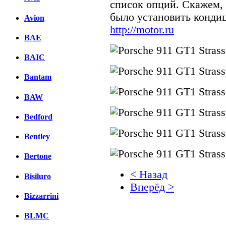
список опций. Скажем,
было установить конди
Avion
http://motor.ru
BAE
BAIC
Bantam
BAW
Bedford
Bentley
Bertone
< Назад
Bisiluro
Вперёд >
Bizzarrini
Facebook
BLMC
вКонтакте