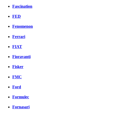
Fascination
FED
Fenomenon
Ferrari
FIAT
Fioravanti
Fisker
FMC
Ford
Formulec
Fornasari