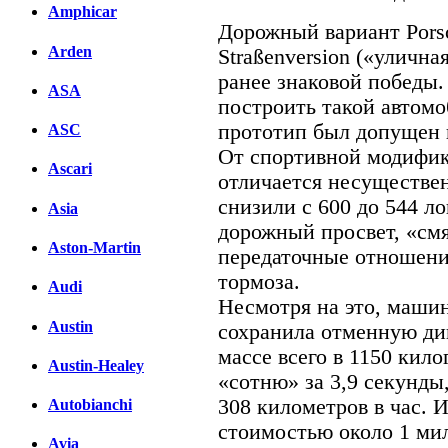
Amphicar
Дорожный вариант Pors
Arden
Straßenversion («улична
ранее знаковой победы
ASA
построить такой автомо
прототип был допущен 
ASC
От спортивной модифи
Ascari
отличается несуществе
снизили с 600 до 544 л
Asia
дорожный просвет, «см
Aston-Martin
передаточные отношени
тормоза.
Audi
Несмотря на это, машин
Austin
сохранила отменную ди
массе всего в 1150 кил
Austin-Healey
«сотню» за 3,9 секунды
308 километров в час. 
Autobianchi
стоимостью около 1 ми
Avia