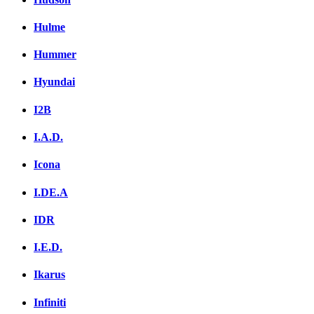
Hulme
Hummer
Hyundai
I2B
I.A.D.
Icona
I.DE.A
IDR
I.E.D.
Ikarus
Infiniti