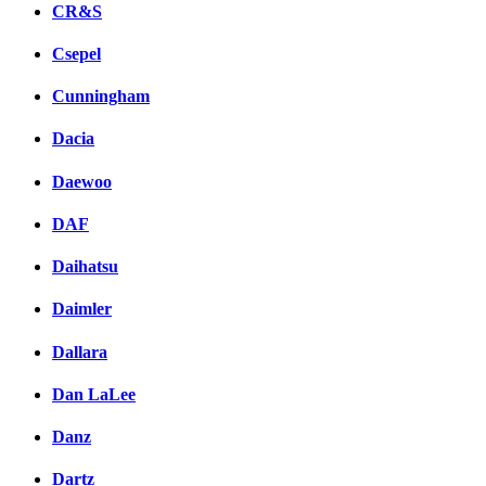
CR&S
Csepel
Cunningham
Dacia
Daewoo
DAF
Daihatsu
Daimler
Dallara
Dan LaLee
Danz
Dartz