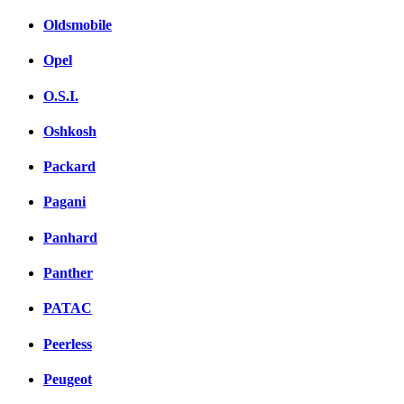
Oldsmobile
Opel
O.S.I.
Oshkosh
Packard
Pagani
Panhard
Panther
PATAC
Peerless
Peugeot