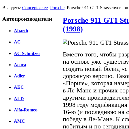
Вы здесь:
Conceptcar.ee
Porsche
Porsche 911 GT1 Strassenversion
Автопроизводители
Porsche 911 GT1 St
(1998)
Abarth
AC
AC Schnitzer
Вместо того, чтобы раз
на основе уже существ
Acura
создать новый болид «с 
дорожную версию. Тако
Adler
«Порше», которая наме
AEC
в Ле-Мане и прочих соре
другими производителям
ALD
1998 году модификация
Alfa-Romeo
16-ю (и последнюю на с
победу в Ле-Мане. К сло
AMC
побитым и по сегодняш