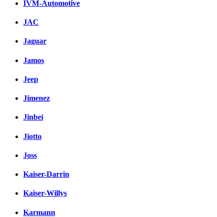
IVM-Automotive
JAC
Jaguar
Jamos
Jeep
Jimenez
Jinbei
Jiotto
Joss
Kaiser-Darrin
Kaiser-Willys
Karmann