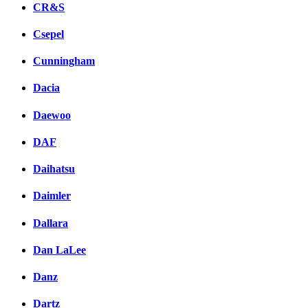
CR&S
Csepel
Cunningham
Dacia
Daewoo
DAF
Daihatsu
Daimler
Dallara
Dan LaLee
Danz
Dartz