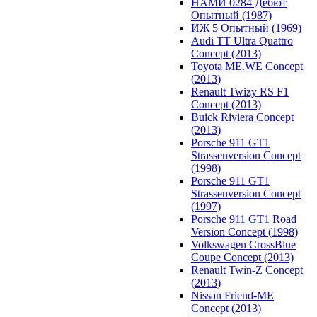
НАМИ 0284 Дебют
Опытный (1987)
ИЖ 5 Опытный (1969)
Audi TT Ultra Quattro
Concept (2013)
Toyota ME.WE Concept
(2013)
Renault Twizy RS F1
Concept (2013)
Buick Riviera Concept
(2013)
Porsche 911 GT1
Strassenversion Concept
(1998)
Porsche 911 GT1
Strassenversion Concept
(1997)
Porsche 911 GT1 Road
Version Concept (1998)
Volkswagen CrossBlue
Coupe Concept (2013)
Renault Twin-Z Concept
(2013)
Nissan Friend-ME
Concept (2013)