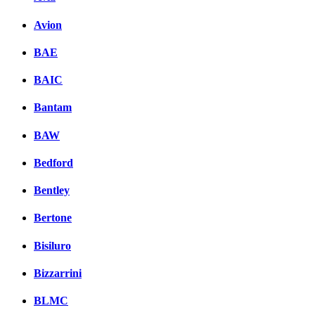
Avion
BAE
BAIC
Bantam
BAW
Bedford
Bentley
Bertone
Bisiluro
Bizzarrini
BLMC