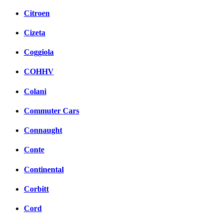
Citroen
Cizeta
Coggiola
COHHV
Colani
Commuter Cars
Connaught
Conte
Continental
Corbitt
Cord