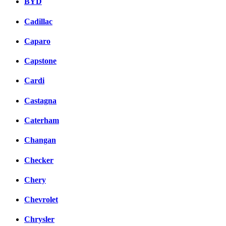
BYD
Cadillac
Caparo
Capstone
Cardi
Castagna
Caterham
Changan
Checker
Chery
Chevrolet
Chrysler