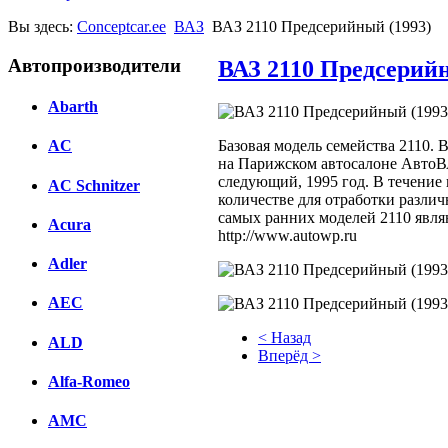
Вы здесь:
Conceptcar.ee
ВАЗ
ВАЗ 2110 Предсерийный (1993)
Автопроизводители
ВАЗ 2110 Предсерийн
Abarth
Базовая модель семейства 2110.
AC
на Парижском автосалоне АвтоВА
следующий, 1995 год. В течение
AC Schnitzer
количестве для отработки разл
самых ранних моделей 2110 явля
Acura
http://www.autowp.ru
Adler
AEC
< Назад
ALD
Вперёд >
Alfa-Romeo
Facebook
AMC
вКонтакте
Комментарии вКонтакте