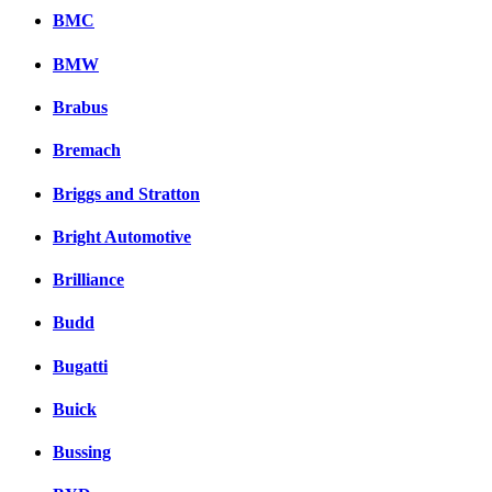
BMC
BMW
Brabus
Bremach
Briggs and Stratton
Bright Automotive
Brilliance
Budd
Bugatti
Buick
Bussing