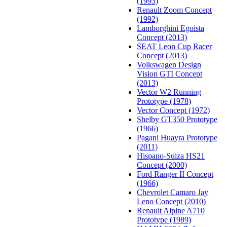
(1993)
Renault Zoom Concept
(1992)
Lamborghini Egoista
Concept (2013)
SEAT Leon Cup Racer
Concept (2013)
Volkswagen Design
Vision GTI Concept
(2013)
Vector W2 Running
Prototype (1978)
Vector Concept (1972)
Shelby GT350 Prototype
(1966)
Pagani Huayra Prototype
(2011)
Hispano-Suiza HS21
Concept (2000)
Ford Ranger II Concept
(1966)
Chevrolet Camaro Jay
Leno Concept (2010)
Renault Alpine A710
Prototype (1989)