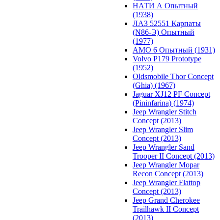
НАТИ А Опытный
(1938)
ЛАЗ 52551 Карпаты
(N86-Э) Опытный
(1977)
АМО 6 Опытный (1931)
Volvo P179 Prototype
(1952)
Oldsmobile Thor Concept
(Ghia) (1967)
Jaguar XJ12 PF Concept
(Pininfarina) (1974)
Jeep Wrangler Stitch
Concept (2013)
Jeep Wrangler Slim
Concept (2013)
Jeep Wrangler Sand
Trooper II Concept (2013)
Jeep Wrangler Mopar
Recon Concept (2013)
Jeep Wrangler Flattop
Concept (2013)
Jeep Grand Cherokee
Trailhawk II Concept
(2013)