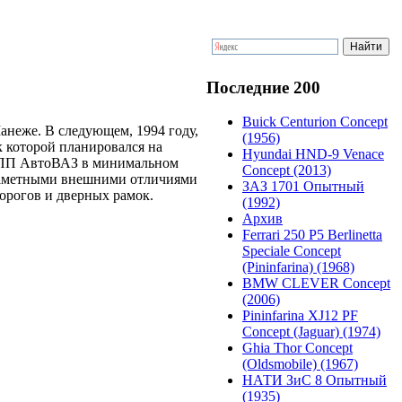
Последние 200
Buick Centurion Concept
анеже. В следующем, 1994 году,
(1956)
 которой планировался на
Hyundai HND-9 Venace
в ОПП АвтоВАЗ в минимальном
Concept (2013)
 заметными внешними отличиями
ЗАЗ 1701 Опытный
орогов и дверных рамок.
(1992)
Архив
Ferrari 250 P5 Berlinetta
Speciale Concept
(Pininfarina) (1968)
BMW CLEVER Concept
(2006)
Pininfarina XJ12 PF
Concept (Jaguar) (1974)
Ghia Thor Concept
(Oldsmobile) (1967)
НАТИ ЗиС 8 Опытный
(1935)