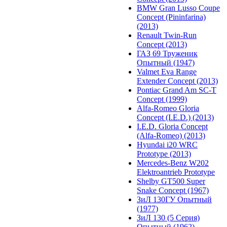
BMW Gran Lusso Coupe
Concept (Pininfarina)
(2013)
Renault Twin-Run
Concept (2013)
ГАЗ 69 Труженик
Опытный (1947)
Valmet Eva Range
Extender Concept (2013)
Pontiac Grand Am SC-T
Concept (1999)
Alfa-Romeo Gloria
Concept (I.E.D.) (2013)
I.E.D. Gloria Concept
(Alfa-Romeo) (2013)
Hyundai i20 WRC
Prototype (2013)
Mercedes-Benz W202
Elektroantrieb Prototype
Shelby GT500 Super
Snake Concept (1967)
ЗиЛ 130ГУ Опытный
(1977)
ЗиЛ 130 (5 Серия)
Опытный (1962)