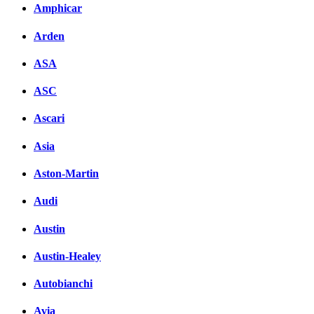
Amphicar
Arden
ASA
ASC
Ascari
Asia
Aston-Martin
Audi
Austin
Austin-Healey
Autobianchi
Avia